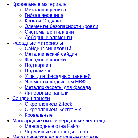
Кровельные материалы
Металлочерепица
Гибкая черепица
Кровля Ондулин
Элементы безопасности кровли
Системы вентиляции
Доборные элементы
Фасадные материалы
Сайдинг виниловый
Металлический сайдинг
Фасадные панели
Под кирпич
Под камень
Углы для фасадных панелей
Элементы подсистем НВФ
Металлокассеты для фасада
Линеарные панели
Сэндвич-панели
С креплением Z-lock
С креплением Secret-Fix
Кровельные
Мансардные окна и чердачные лестницы
Мансардные окна Fakro
Чердачные лестницы Fakro
Металлические водосточные системы