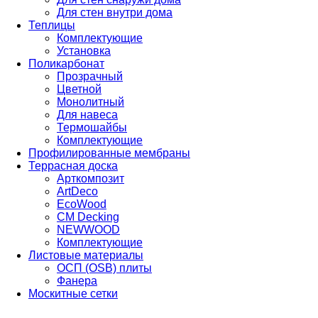
Для стен внутри дома
Теплицы
Комплектующие
Установка
Поликарбонат
Прозрачный
Цветной
Монолитный
Для навеса
Термошайбы
Комплектующие
Профилированные мембраны
Террасная доска
Арткомпозит
ArtDeco
EcoWood
CM Decking
NEWWOOD
Комплектующие
Листовые материалы
ОСП (OSB) плиты
Фанера
Москитные сетки