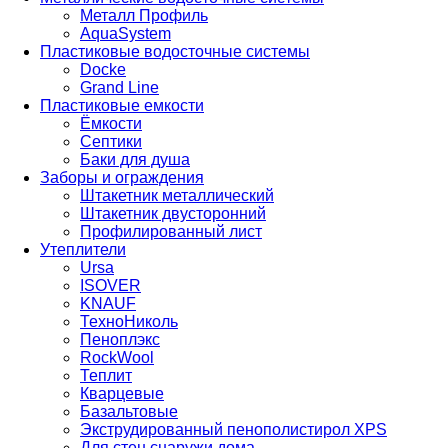
Металл Профиль
AquaSystem
Пластиковые водосточные системы
Docke
Grand Line
Пластиковые емкости
Ёмкости
Септики
Баки для душа
Заборы и ограждения
Штакетник металлический
Штакетник двусторонний
Профилированный лист
Утеплители
Ursa
ISOVER
KNAUF
ТехноНиколь
Пеноплэкс
RockWool
Теплит
Кварцевые
Базальтовые
Экструдированный пенополистирол XPS
Для стен снаружи дома