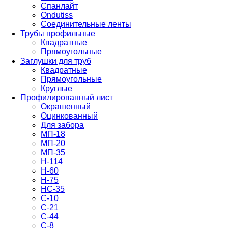
Спанлайт
Ondutiss
Соединительные ленты
Трубы профильные
Квадратные
Прямоугольные
Заглушки для труб
Квадратные
Прямоугольные
Круглые
Профилированный лист
Окрашенный
Оцинкованный
Для забора
МП-18
МП-20
МП-35
Н-114
Н-60
Н-75
НС-35
С-10
С-21
С-44
С-8