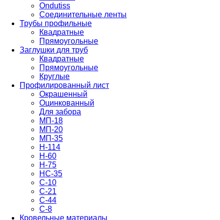
Ondutiss
Соединительные ленты
Трубы профильные
Квадратные
Прямоугольные
Заглушки для труб
Квадратные
Прямоугольные
Круглые
Профилированный лист
Окрашенный
Оцинкованный
Для забора
МП-18
МП-20
МП-35
Н-114
Н-60
Н-75
НС-35
С-10
С-21
С-44
С-8
Кровельные материалы