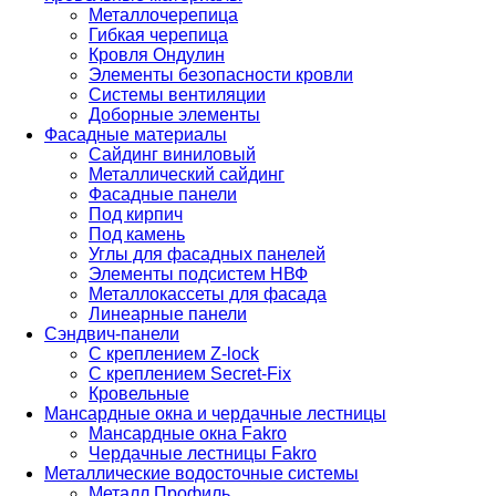
Металлочерепица
Гибкая черепица
Кровля Ондулин
Элементы безопасности кровли
Системы вентиляции
Доборные элементы
Фасадные материалы
Сайдинг виниловый
Металлический сайдинг
Фасадные панели
Под кирпич
Под камень
Углы для фасадных панелей
Элементы подсистем НВФ
Металлокассеты для фасада
Линеарные панели
Сэндвич-панели
С креплением Z-lock
С креплением Secret-Fix
Кровельные
Мансардные окна и чердачные лестницы
Мансардные окна Fakro
Чердачные лестницы Fakro
Металлические водосточные системы
Металл Профиль