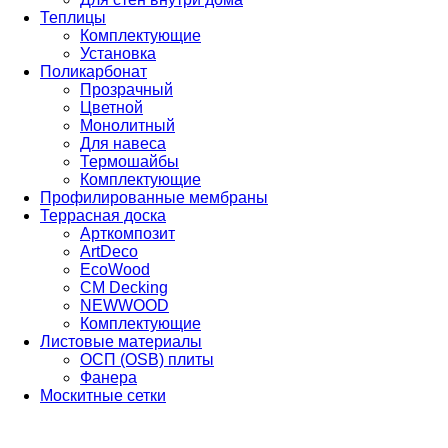
Теплицы
Комплектующие
Установка
Поликарбонат
Прозрачный
Цветной
Монолитный
Для навеса
Термошайбы
Комплектующие
Профилированные мембраны
Террасная доска
Арткомпозит
ArtDeco
EcoWood
CM Decking
NEWWOOD
Комплектующие
Листовые материалы
ОСП (OSB) плиты
Фанера
Москитные сетки