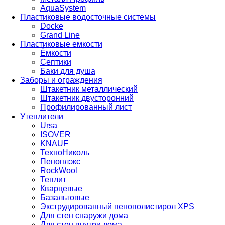
AquaSystem
Пластиковые водосточные системы
Docke
Grand Line
Пластиковые емкости
Ёмкости
Септики
Баки для душа
Заборы и ограждения
Штакетник металлический
Штакетник двусторонний
Профилированный лист
Утеплители
Ursa
ISOVER
KNAUF
ТехноНиколь
Пеноплэкс
RockWool
Теплит
Кварцевые
Базальтовые
Экструдированный пенополистирол XPS
Для стен снаружи дома
Для стен внутри дома