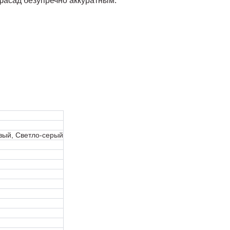
фасад безупречно аккуратным.
вый, Светло-серый