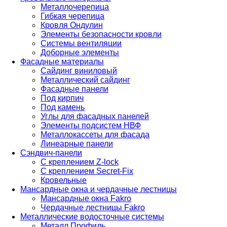
Металлочерепица
Гибкая черепица
Кровля Ондулин
Элементы безопасности кровли
Системы вентиляции
Доборные элементы
Фасадные материалы
Сайдинг виниловый
Металлический сайдинг
Фасадные панели
Под кирпич
Под камень
Углы для фасадных панелей
Элементы подсистем НВФ
Металлокассеты для фасада
Линеарные панели
Сэндвич-панели
С креплением Z-lock
С креплением Secret-Fix
Кровельные
Мансардные окна и чердачные лестницы
Мансардные окна Fakro
Чердачные лестницы Fakro
Металлические водосточные системы
Металл Профиль