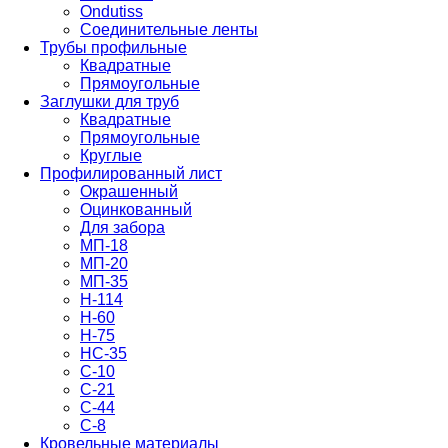
Ondutiss
Соединительные ленты
Трубы профильные
Квадратные
Прямоугольные
Заглушки для труб
Квадратные
Прямоугольные
Круглые
Профилированный лист
Окрашенный
Оцинкованный
Для забора
МП-18
МП-20
МП-35
Н-114
Н-60
Н-75
НС-35
С-10
С-21
С-44
С-8
Кровельные материалы