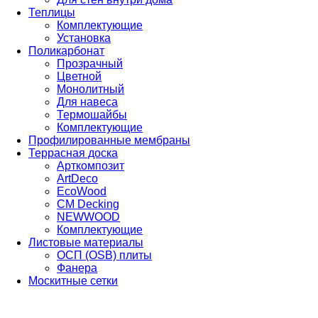
Теплицы
Комплектующие
Установка
Поликарбонат
Прозрачный
Цветной
Монолитный
Для навеса
Термошайбы
Комплектующие
Профилированные мембраны
Террасная доска
Арткомпозит
ArtDeco
EcoWood
CM Decking
NEWWOOD
Комплектующие
Листовые материалы
ОСП (OSB) плиты
Фанера
Москитные сетки