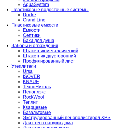
AquaSystem
Пластиковые водосточные системы
Docke
Grand Line
Пластиковые емкости
Ёмкости
Септики
Баки для душа
Заборы и ограждения
Штакетник металлический
Штакетник двусторонний
Профилированный лист
Утеплители
Ursa
ISOVER
KNAUF
ТехноНиколь
Пеноплэкс
RockWool
Теплит
Кварцевые
Базальтовые
Экструдированный пенополистирол XPS
Для стен снаружи дома
Для стен внутри дома