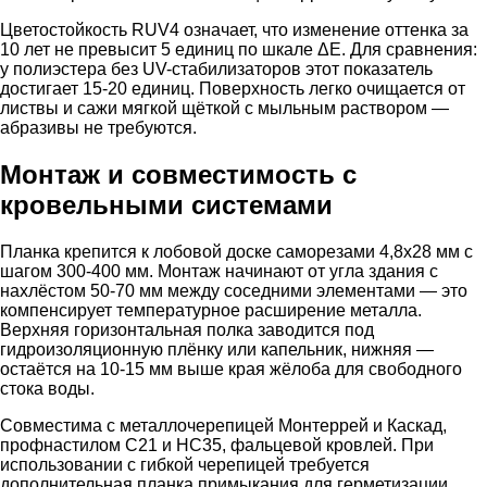
Цветостойкость RUV4 означает, что изменение оттенка за
10 лет не превысит 5 единиц по шкале ΔE. Для сравнения:
у полиэстера без UV-стабилизаторов этот показатель
достигает 15-20 единиц. Поверхность легко очищается от
листвы и сажи мягкой щёткой с мыльным раствором —
абразивы не требуются.
Монтаж и совместимость с
кровельными системами
Планка крепится к лобовой доске саморезами 4,8х28 мм с
шагом 300-400 мм. Монтаж начинают от угла здания с
нахлёстом 50-70 мм между соседними элементами — это
компенсирует температурное расширение металла.
Верхняя горизонтальная полка заводится под
гидроизоляционную плёнку или капельник, нижняя —
остаётся на 10-15 мм выше края жёлоба для свободного
стока воды.
Совместима с металлочерепицей Монтеррей и Каскад,
профнастилом С21 и НС35, фальцевой кровлей. При
использовании с гибкой черепицей требуется
дополнительная планка примыкания для герметизации