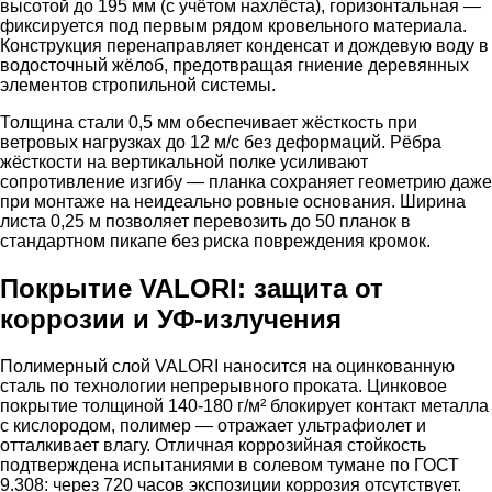
высотой до 195 мм (с учётом нахлёста), горизонтальная —
фиксируется под первым рядом кровельного материала.
Конструкция перенаправляет конденсат и дождевую воду в
водосточный жёлоб, предотвращая гниение деревянных
элементов стропильной системы.
Толщина стали 0,5 мм обеспечивает жёсткость при
ветровых нагрузках до 12 м/с без деформаций. Рёбра
жёсткости на вертикальной полке усиливают
сопротивление изгибу — планка сохраняет геометрию даже
при монтаже на неидеально ровные основания. Ширина
листа 0,25 м позволяет перевозить до 50 планок в
стандартном пикапе без риска повреждения кромок.
Покрытие VALORI: защита от
коррозии и УФ-излучения
Полимерный слой VALORI наносится на оцинкованную
сталь по технологии непрерывного проката. Цинковое
покрытие толщиной 140-180 г/м² блокирует контакт металла
с кислородом, полимер — отражает ультрафиолет и
отталкивает влагу. Отличная коррозийная стойкость
подтверждена испытаниями в солевом тумане по ГОСТ
9.308: через 720 часов экспозиции коррозия отсутствует.