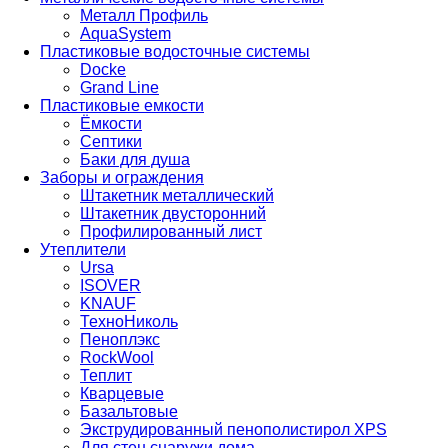
Металл Профиль
AquaSystem
Пластиковые водосточные системы
Docke
Grand Line
Пластиковые емкости
Ёмкости
Септики
Баки для душа
Заборы и ограждения
Штакетник металлический
Штакетник двусторонний
Профилированный лист
Утеплители
Ursa
ISOVER
KNAUF
ТехноНиколь
Пеноплэкс
RockWool
Теплит
Кварцевые
Базальтовые
Экструдированный пенополистирол XPS
Для стен снаружи дома