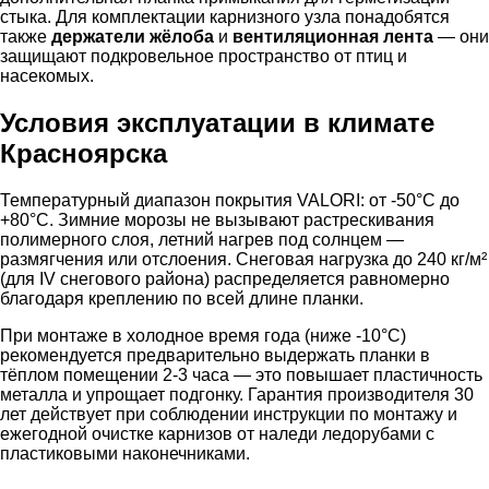
стыка. Для комплектации карнизного узла понадобятся
также
держатели жёлоба
и
вентиляционная лента
— они
защищают подкровельное пространство от птиц и
насекомых.
Условия эксплуатации в климате
Красноярска
Температурный диапазон покрытия VALORI: от -50°С до
+80°С. Зимние морозы не вызывают растрескивания
полимерного слоя, летний нагрев под солнцем —
размягчения или отслоения. Снеговая нагрузка до 240 кг/м²
(для IV снегового района) распределяется равномерно
благодаря креплению по всей длине планки.
При монтаже в холодное время года (ниже -10°С)
рекомендуется предварительно выдержать планки в
тёплом помещении 2-3 часа — это повышает пластичность
металла и упрощает подгонку. Гарантия производителя 30
лет действует при соблюдении инструкции по монтажу и
ежегодной очистке карнизов от наледи ледорубами с
пластиковыми наконечниками.