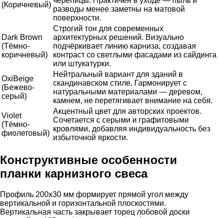
черепицы. Практичен в уходе — пыль и
(Коричневый)
разводы менее заметны на матовой
поверхности.
Строгий тон для современных
Dark Brown
архитектурных решений. Визуально
(Тёмно-
подчёркивает линию карниза, создавая
коричневый)
контраст со светлыми фасадами из сайдинга
или штукатурки.
Нейтральный вариант для зданий в
OxiBеige
скандинавском стиле. Гармонирует с
(Бежево-
натуральными материалами — деревом,
серый)
камнем, не перетягивает внимание на себя.
Акцентный цвет для авторских проектов.
Violet
Сочетается с серыми и графитовыми
(Тёмно-
кровлями, добавляя индивидуальность без
фиолетовый)
избыточной яркости.
Конструктивные особенности
планки карнизного свеса
Профиль 200х30 мм формирует прямой угол между
вертикальной и горизонтальной плоскостями.
Вертикальная часть закрывает торец лобовой доски