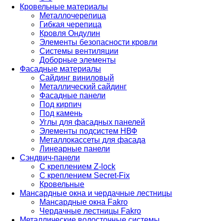
Кровельные материалы
Металлочерепица
Гибкая черепица
Кровля Ондулин
Элементы безопасности кровли
Системы вентиляции
Доборные элементы
Фасадные материалы
Сайдинг виниловый
Металлический сайдинг
Фасадные панели
Под кирпич
Под камень
Углы для фасадных панелей
Элементы подсистем НВФ
Металлокассеты для фасада
Линеарные панели
Сэндвич-панели
С креплением Z-lock
С креплением Secret-Fix
Кровельные
Мансардные окна и чердачные лестницы
Мансардные окна Fakro
Чердачные лестницы Fakro
Металлические водосточные системы