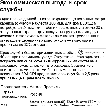
Экономическая выгода и срок
службы
Одна планка длиной 2 метра закрывает 1,9 погонных метра
карниза (с учётом нахлёста 100 мм). Для дома 10х12 м
потребуется 24 планки — общий вес комплекта около 30 кг,
что упрощает транспортировку и разгрузку силами двух
человек. Негорючесть материала снижает требования к
огнезащите деревянных конструкций — экономия на
пропитках до 15% от сметы.
Срок службы без потери защитных свойств — не менее 35-
Privacy notice
40 лет при правильном уходе. Отсутствие необходимости в
покраске или обработке антикоррозийными составами
сокращает эксплуатационные расходы. Сравнение с
оцинкованными планками без полимерного слоя
показывает: VALORI продлевает срок службы в 2,5 раза
при разнице в цене всего 30-40%.
Производитель
Металл Профиль
Страна
Россия
производитель
Brown (Коричневый), Dark Brown (Тёмно-
RAL
коричневый), OxiBеige (Бежево-серый),