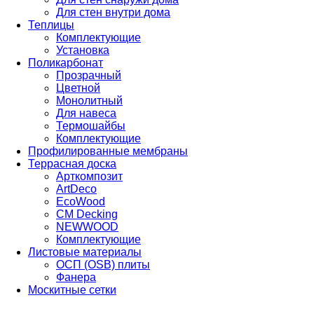
Для стен внутри дома
Теплицы
Комплектующие
Установка
Поликарбонат
Прозрачный
Цветной
Монолитный
Для навеса
Термошайбы
Комплектующие
Профилированные мембраны
Террасная доска
Арткомпозит
ArtDeco
EcoWood
CM Decking
NEWWOOD
Комплектующие
Листовые материалы
ОСП (OSB) плиты
Фанера
Москитные сетки