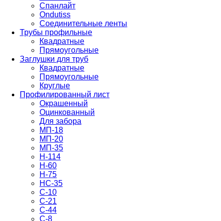
Спанлайт
Ondutiss
Соединительные ленты
Трубы профильные
Квадратные
Прямоугольные
Заглушки для труб
Квадратные
Прямоугольные
Круглые
Профилированный лист
Окрашенный
Оцинкованный
Для забора
МП-18
МП-20
МП-35
Н-114
Н-60
Н-75
НС-35
С-10
С-21
С-44
С-8