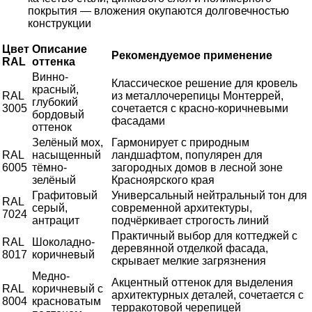
покрытия — вложения окупаются долговечностью
конструкции
Цвет
Описание
Рекомендуемое применение
RAL
оттенка
Винно-
Классическое решение для кровель
красный,
RAL
из металлочерепицы Монтеррей,
глубокий
3005
сочетается с красно-коричневыми
бордовый
фасадами
оттенок
Зелёный мох,
Гармонирует с природным
RAL
насыщенный
ландшафтом, популярен для
6005
тёмно-
загородных домов в лесной зоне
зелёный
Красноярского края
Графитовый
Универсальный нейтральный тон для
RAL
серый,
современной архитектуры,
7024
антрацит
подчёркивает строгость линий
Практичный выбор для коттеджей с
RAL
Шоколадно-
деревянной отделкой фасада,
8017
коричневый
скрывает мелкие загрязнения
Медно-
Акцентный оттенок для выделения
RAL
коричневый с
архитектурных деталей, сочетается с
8004
красноватым
терракотовой черепицей