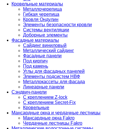
Кровельные материалы
Металлочерепица
Гибкая черепица
Кровля Ондулин
Элементы безопасности кровли
Системы вентиляции
Доборные элементы
Фасадные материалы
Сайдинг виниловый
Металлический сайдинг
Фасадные панели
Под кирпич
Под камень
Углы для фасадных панелей
Элементы подсистем НВФ
Металлокассеты для фасада
Линеарные панели
Сэндвич-панели
С креплением Z-lock
С креплением Secret-Fix
Кровельные
Мансардные окна и чердачные лестницы
Мансардные окна Fakro
Чердачные лестницы Fakro
Металлические водосточные системы