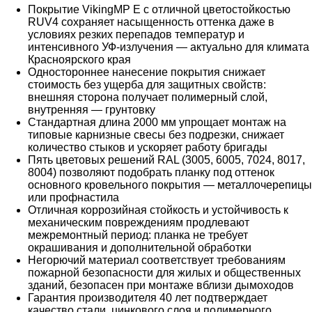
Покрытие VikingMP E с отличной цветостойкостью
RUV4 сохраняет насыщенность оттенка даже в
условиях резких перепадов температур и
интенсивного УФ-излучения — актуально для климата
Красноярского края
Одностороннее нанесение покрытия снижает
стоимость без ущерба для защитных свойств:
внешняя сторона получает полимерный слой,
внутренняя — грунтовку
Стандартная длина 2000 мм упрощает монтаж на
типовые карнизные свесы без подрезки, снижает
количество стыков и ускоряет работу бригады
Пять цветовых решений RAL (3005, 6005, 7024, 8017,
8004) позволяют подобрать планку под оттенок
основного кровельного покрытия — металлочерепицы
или профнастила
Отличная коррозийная стойкость и устойчивость к
механическим повреждениям продлевают
межремонтный период: планка не требует
окрашивания и дополнительной обработки
Негорючий материал соответствует требованиям
пожарной безопасности для жилых и общественных
зданий, безопасен при монтаже вблизи дымоходов
Гарантия производителя 40 лет подтверждает
качество стали, цинкового слоя и полимерного