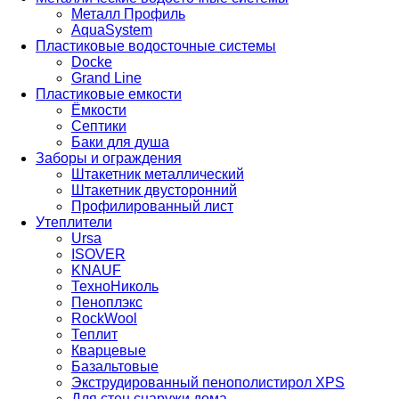
Металл Профиль
AquaSystem
Пластиковые водосточные системы
Docke
Grand Line
Пластиковые емкости
Ёмкости
Септики
Баки для душа
Заборы и ограждения
Штакетник металлический
Штакетник двусторонний
Профилированный лист
Утеплители
Ursa
ISOVER
KNAUF
ТехноНиколь
Пеноплэкс
RockWool
Теплит
Кварцевые
Базальтовые
Экструдированный пенополистирол XPS
Для стен снаружи дома