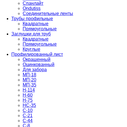
Спанлайт
Ondutiss
Соединительные ленты
Трубы профильные
Квадратные
Прямоугольные
Заглушки для труб
Квадратные
Прямоугольные
Круглые
Профилированный лист
Окрашенный
Оцинкованный
Для забора
МП-18
МП-20
МП-35
Н-114
Н-60
Н-75
НС-35
С-10
С-21
С-44
С-8