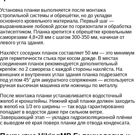
Установка планки выполняется после монтажа
стропильной системы и обрешётки, но до укладки
основного кровельного материала. Первый шаг —
выравнивание лобовой доски по горизонтали и обработка
антисептиком. Планка крепится к обрешётке кровельными
саморезами 4,8×28 мм с шагом 300-350 мм, начиная от
левого угла здания.
Нахлёст соседних планок составляет 50 мм — это минимум
для герметичности стыка при косом дожде. В местах
соединения планок рекомендуется дополнительный
крепёж: по 2 самореза с каждой стороны нахлёста. На
внешних и внутренних углах здания планка подрезается
под углом 45° для аккуратного сопряжения — используется
ручная высечная машинка или ножницы по металлу.
После монтажа планки устанавливается водосточный
желоб и кронштейны. Нижний край планки должен заходить
в желоб на 1/3 его ширины — так вода гарантированно
попадает в водосток даже при сильном ветре.
Завершающий этап — укладка гидроизоляционной плёнки
с выводом её края поверх планки для отвода конденсата.