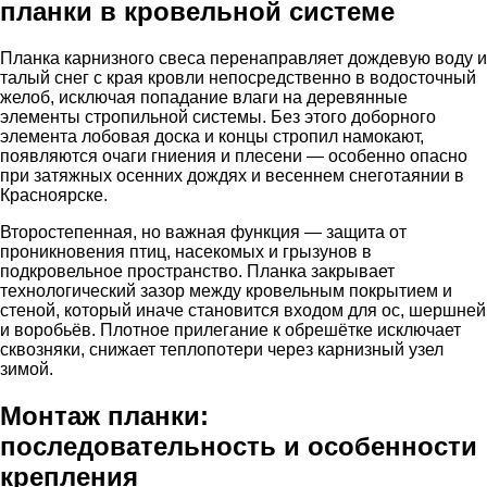
планки в кровельной системе
Планка карнизного свеса перенаправляет дождевую воду и
талый снег с края кровли непосредственно в водосточный
желоб, исключая попадание влаги на деревянные
элементы стропильной системы. Без этого доборного
элемента лобовая доска и концы стропил намокают,
появляются очаги гниения и плесени — особенно опасно
при затяжных осенних дождях и весеннем снеготаянии в
Красноярске.
Второстепенная, но важная функция — защита от
проникновения птиц, насекомых и грызунов в
подкровельное пространство. Планка закрывает
технологический зазор между кровельным покрытием и
стеной, который иначе становится входом для ос, шершней
и воробьёв. Плотное прилегание к обрешётке исключает
сквозняки, снижает теплопотери через карнизный узел
зимой.
Монтаж планки:
последовательность и особенности
крепления