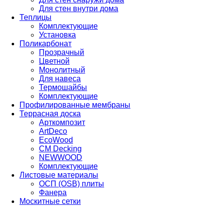
Для стен внутри дома
Теплицы
Комплектующие
Установка
Поликарбонат
Прозрачный
Цветной
Монолитный
Для навеса
Термошайбы
Комплектующие
Профилированные мембраны
Террасная доска
Арткомпозит
ArtDeco
EcoWood
CM Decking
NEWWOOD
Комплектующие
Листовые материалы
ОСП (OSB) плиты
Фанера
Москитные сетки