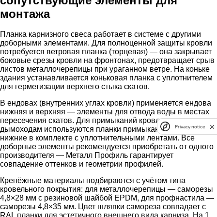
сопутствующие элементы для
монтажа
Планка карнизного свеса работает в системе с другими
доборными элементами. Для полноценной защиты кровли
потребуется ветровая планка (торцевая) — она закрывает
боковые срезы кровли на фронтонах, предотвращает срыв
листов металлочерепицы при ураганном ветре. На коньке
здания устанавливается коньковая планка с уплотнителем
для герметизации верхнего стыка скатов.
В ендовах (внутренних углах кровли) применяется ендова
нижняя и верхняя — элементы для отвода воды в местах
пересечения скатов. Для примыканий кровли к стенам и
Privacy notice
дымоходам используются планки примыкания верхние и
нижние в комплекте с уплотнительными лентами. Все
доборные элементы рекомендуется приобретать от одного
производителя — Металл Профиль гарантирует
совпадение оттенков и геометрии профилей.
Крепёжные материалы подбираются с учётом типа
кровельного покрытия: для металлочерепицы — саморезы
4,8×28 мм с резиновой шайбой EPDM, для профнастила —
саморезы 4,8×35 мм. Цвет шляпки самореза совпадает с
RAL планки для эстетичного внешнего вида карниза. На 1