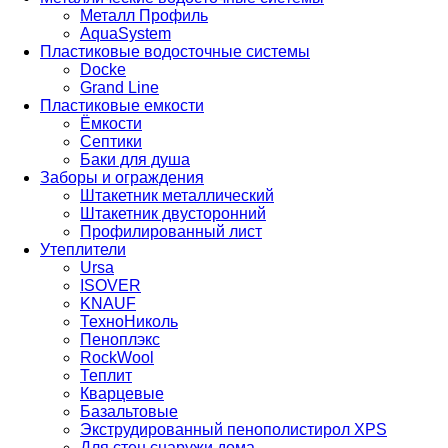
Металл Профиль
AquaSystem
Пластиковые водосточные системы
Docke
Grand Line
Пластиковые емкости
Ёмкости
Септики
Баки для душа
Заборы и ограждения
Штакетник металлический
Штакетник двусторонний
Профилированный лист
Утеплители
Ursa
ISOVER
KNAUF
ТехноНиколь
Пеноплэкс
RockWool
Теплит
Кварцевые
Базальтовые
Экструдированный пенополистирол XPS
Для стен снаружи дома