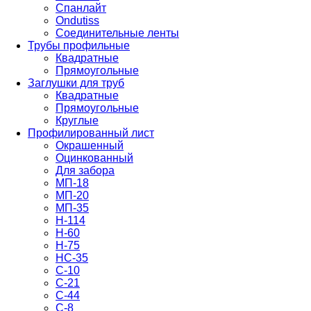
Спанлайт
Ondutiss
Соединительные ленты
Трубы профильные
Квадратные
Прямоугольные
Заглушки для труб
Квадратные
Прямоугольные
Круглые
Профилированный лист
Окрашенный
Оцинкованный
Для забора
МП-18
МП-20
МП-35
Н-114
Н-60
Н-75
НС-35
С-10
С-21
С-44
С-8