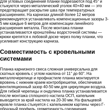
Для угловых соединений планки подрезаются под 45° и
стыкуются через металлический уголок 40×40 мм — это
предотвращает раскрытие шва при температурных
расширениях. На карнизах длиной более 12 метров
рекомендуется устанавливать компенсационные зазоры 3-
5 мм каждые 6 метров для компенсации линейного
расширения металла. После монтажа планки
устанавливаются кронштейны водосточной системы —
крюки крепятся к лобовой доске через полку планки, что
усиливает конструкцию карниза.
Совместимость с кровельными
системами
Планка карнизного свеса сложная универсальна для
скатных кровель с углом наклона от 11° до 60°. На
металлочерепице и профнастиле планка монтируется
вровень с нижним краем контробрешетки, обеспечивая
вентиляционный зазор 40-50 мм для циркуляции воздуха.
Для гибкой черепицы и ондулина планка устанавливается
после монтажа сплошного настила ОСП, капельник
выводится за край настила на 20-30 мм. На фальцевой
кровле планка стыкуется с капельником картины через Г-
образный профиль, герметичность соединения