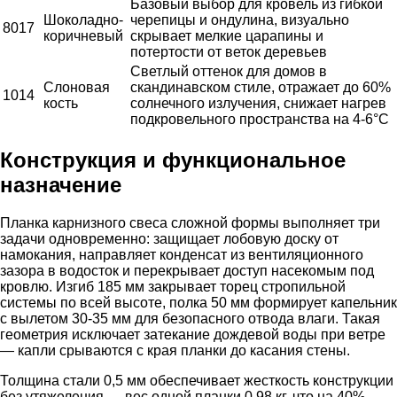
Базовый выбор для кровель из гибкой
Шоколадно-
черепицы и ондулина, визуально
8017
коричневый
скрывает мелкие царапины и
потертости от веток деревьев
Светлый оттенок для домов в
Слоновая
скандинавском стиле, отражает до 60%
1014
кость
солнечного излучения, снижает нагрев
подкровельного пространства на 4-6°C
Конструкция и функциональное
назначение
Планка карнизного свеса сложной формы выполняет три
задачи одновременно: защищает лобовую доску от
намокания, направляет конденсат из вентиляционного
зазора в водосток и перекрывает доступ насекомым под
кровлю. Изгиб 185 мм закрывает торец стропильной
системы по всей высоте, полка 50 мм формирует капельник
с вылетом 30-35 мм для безопасного отвода влаги. Такая
геометрия исключает затекание дождевой воды при ветре
— капли срываются с края планки до касания стены.
Толщина стали 0,5 мм обеспечивает жесткость конструкции
без утяжеления — вес одной планки 0,98 кг, что на 40%