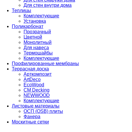
Для стен внутри дома
Теплицы
Комплектующие
Установка
Поликарбонат
Прозрачный
Цветной
Монолитный
Для навеса
Термошайбы
Комплектующие
Профилированные мембраны
Террасная доска
Арткомпозит
ArtDeco
EcoWood
CM Decking
NEWWOOD
Комплектующие
Листовые материалы
ОСП (OSB) плиты
Фанера
Москитные сетки