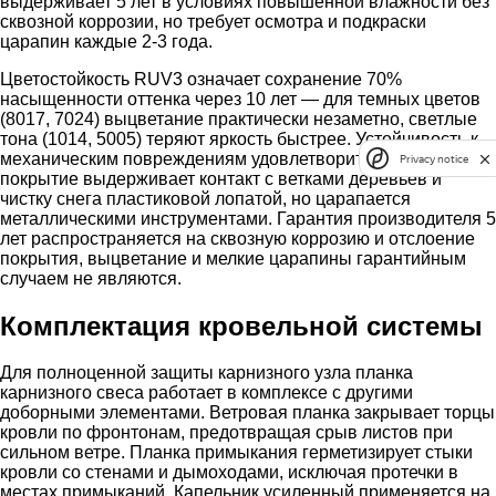
выдерживает 5 лет в условиях повышенной влажности без
сквозной коррозии, но требует осмотра и подкраски
царапин каждые 2-3 года.
Цветостойкость RUV3 означает сохранение 70%
насыщенности оттенка через 10 лет — для темных цветов
(8017, 7024) выцветание практически незаметно, светлые
тона (1014, 5005) теряют яркость быстрее. Устойчивость к
механическим повреждениям удовлетворительная —
Privacy notice
покрытие выдерживает контакт с ветками деревьев и
чистку снега пластиковой лопатой, но царапается
металлическими инструментами. Гарантия производителя 5
лет распространяется на сквозную коррозию и отслоение
покрытия, выцветание и мелкие царапины гарантийным
случаем не являются.
Комплектация кровельной системы
Для полноценной защиты карнизного узла планка
карнизного свеса работает в комплексе с другими
доборными элементами. Ветровая планка закрывает торцы
кровли по фронтонам, предотвращая срыв листов при
сильном ветре. Планка примыкания герметизирует стыки
кровли со стенами и дымоходами, исключая протечки в
местах примыканий. Капельник усиленный применяется на