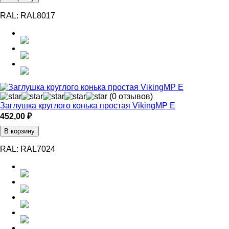
RAL:
RAL8017
(0 отзывов)
Заглушка круглого конька простая VikingMP E
452,00
₽
В корзину
RAL:
RAL7024