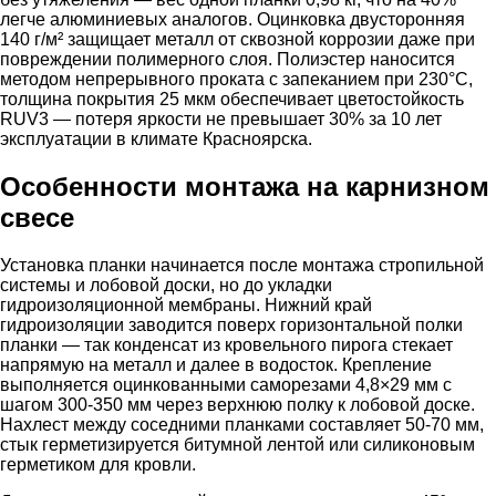
легче алюминиевых аналогов. Оцинковка двусторонняя
140 г/м² защищает металл от сквозной коррозии даже при
повреждении полимерного слоя. Полиэстер наносится
методом непрерывного проката с запеканием при 230°C,
толщина покрытия 25 мкм обеспечивает цветостойкость
RUV3 — потеря яркости не превышает 30% за 10 лет
эксплуатации в климате Красноярска.
Особенности монтажа на карнизном
свесе
Установка планки начинается после монтажа стропильной
системы и лобовой доски, но до укладки
гидроизоляционной мембраны. Нижний край
гидроизоляции заводится поверх горизонтальной полки
планки — так конденсат из кровельного пирога стекает
напрямую на металл и далее в водосток. Крепление
выполняется оцинкованными саморезами 4,8×29 мм с
шагом 300-350 мм через верхнюю полку к лобовой доске.
Нахлест между соседними планками составляет 50-70 мм,
стык герметизируется битумной лентой или силиконовым
герметиком для кровли.