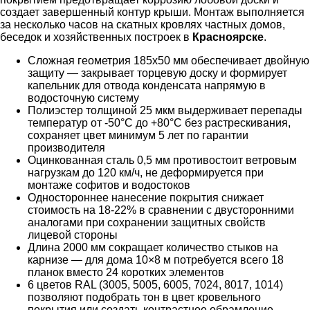
создает завершенный контур крыши. Монтаж выполняется
за несколько часов на скатных кровлях частных домов,
беседок и хозяйственных построек в
Красноярске
.
Сложная геометрия 185х50 мм обеспечивает двойную
защиту — закрывает торцевую доску и формирует
капельник для отвода конденсата напрямую в
водосточную систему
Полиэстер толщиной 25 мкм выдерживает перепады
температур от -50°C до +80°C без растрескивания,
сохраняет цвет минимум 5 лет по гарантии
производителя
Оцинкованная сталь 0,5 мм противостоит ветровым
нагрузкам до 120 км/ч, не деформируется при
монтаже софитов и водостоков
Одностороннее нанесение покрытия снижает
стоимость на 18-22% в сравнении с двусторонними
аналогами при сохранении защитных свойств
лицевой стороны
Длина 2000 мм сокращает количество стыков на
карнизе — для дома 10×8 м потребуется всего 18
планок вместо 24 коротких элементов
6 цветов RAL (3005, 5005, 6005, 7024, 8017, 1014)
позволяют подобрать тон в цвет кровельного
покрытия или создать контрастное обрамление