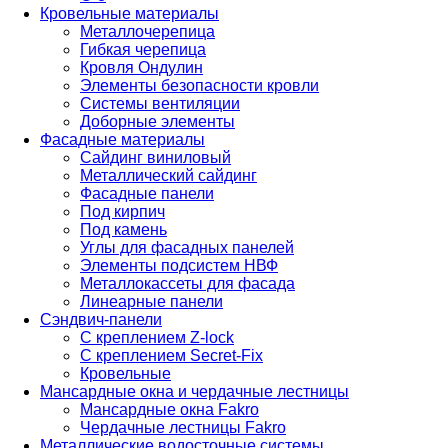
Кровельные материалы
Металлочерепица
Гибкая черепица
Кровля Ондулин
Элементы безопасности кровли
Системы вентиляции
Доборные элементы
Фасадные материалы
Сайдинг виниловый
Металлический сайдинг
Фасадные панели
Под кирпич
Под камень
Углы для фасадных панелей
Элементы подсистем НВФ
Металлокассеты для фасада
Линеарные панели
Сэндвич-панели
С креплением Z-lock
С креплением Secret-Fix
Кровельные
Мансардные окна и чердачные лестницы
Мансардные окна Fakro
Чердачные лестницы Fakro
Металлические водосточные системы