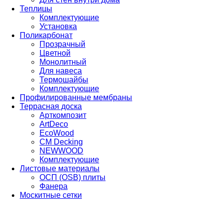
Теплицы
Комплектующие
Установка
Поликарбонат
Прозрачный
Цветной
Монолитный
Для навеса
Термошайбы
Комплектующие
Профилированные мембраны
Террасная доска
Арткомпозит
ArtDeco
EcoWood
CM Decking
NEWWOOD
Комплектующие
Листовые материалы
ОСП (OSB) плиты
Фанера
Москитные сетки