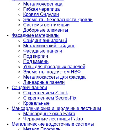
Металлочерепица
Гибкая черепица
Кровля Ондулин
Элементы безопасности кровли
Системы вентиляции
Доборные элементы
Фасадные материалы
Сайдинг виниловый
Металлический сайдинг
Фасадные панели
Под кирпич
Под камень
Углы для фасадных панелей
Элементы подсистем НВФ
Металлокассеты для фасада
Линеарные панели
Сэндвич-панели
С креплением Z-lock
С креплением Secret-Fix
Кровельные
Мансардные окна и чердачные лестницы
Мансардные окна Fakro
Чердачные лестницы Fakro
Металлические водосточные системы
Металл Профиль