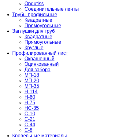
Ondutiss
Соединительные ленты
Трубы профильные
Квадратные
Прямоугольные
Заглушки для труб
Квадратные
Прямоугольные
Круглые
Профилированный лист
Окрашенный
Оцинкованный
Для забора
МП-18
МП-20
МП-35
Н-114
Н-60
Н-75
НС-35
С-10
С-21
С-44
С-8
Кровельные материалы