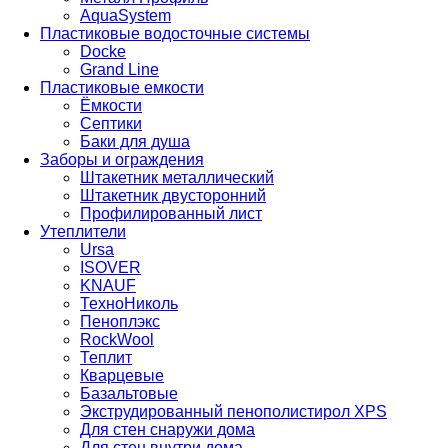
AquaSystem
Пластиковые водосточные системы
Docke
Grand Line
Пластиковые емкости
Ёмкости
Септики
Баки для душа
Заборы и ограждения
Штакетник металлический
Штакетник двусторонний
Профилированный лист
Утеплители
Ursa
ISOVER
KNAUF
ТехноНиколь
Пеноплэкс
RockWool
Теплит
Кварцевые
Базальтовые
Экструдированный пенополистирол XPS
Для стен снаружи дома
Для стен внутри дома