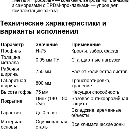
«Металл Профиль» — коньками, ветровыми планками
и саморезами с EPDM-прокладками — упрощает
комплектацию заказа
Технические характеристики и
варианты исполнения
Параметр
Значение
Применение
Профиль
Н-75
Кровля, забор, фасад
Толщина
0,95 мм ТУ
Стандартные нагрузки
металла
Рабочая
750 мм
Расчёт количества листов
ширина
Габаритная
Транспортировка,
800 мм
ширина
хранение
Высота гофры
75 мм
Несущая способность
Цинк (140–180
Базовая антикоррозийная
Покрытие
г/м²)
защита
Складские, временные
Гарантия
До 0,5 лет
объекты
Материал
Оцинкованная
Все климатические зоны
основы
сталь