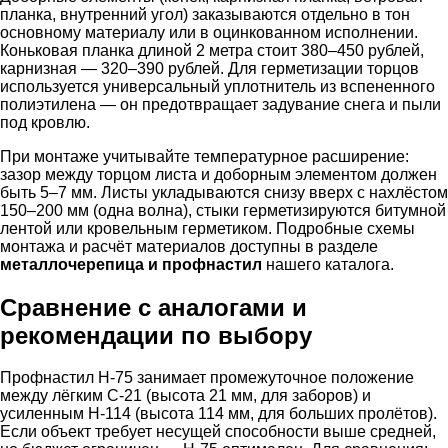
планка, внутренний угол) заказываются отдельно в тон
основному материалу или в оцинкованном исполнении.
Коньковая планка длиной 2 метра стоит 380–450 рублей,
карнизная — 320–390 рублей. Для герметизации торцов
используется универсальный уплотнитель из вспененного
полиэтилена — он предотвращает задувание снега и пыли
под кровлю.
При монтаже учитывайте температурное расширение:
зазор между торцом листа и доборным элементом должен
быть 5–7 мм. Листы укладываются снизу вверх с нахлёстом
150–200 мм (одна волна), стыки герметизируются битумной
лентой или кровельным герметиком. Подробные схемы
монтажа и расчёт материалов доступны в разделе
металлочерепица и профнастил
нашего каталога.
Сравнение с аналогами и
рекомендации по выбору
Профнастил Н-75 занимает промежуточное положение
между лёгким С-21 (высота 21 мм, для заборов) и
усиленным Н-114 (высота 114 мм, для больших пролётов).
Если объект требует несущей способности выше средней,