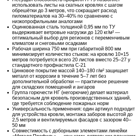
использовать листы на скатных кровлях с шагом
обрешётки до 3 метров, что сокращает расход
пиломатериалов на 30–40% по сравнению с
низкопрофильными аналогами
Оцинкованная сталь толщиной 0,95 мм по ТУ
выдерживает ветровые нагрузки до 120 кг/м² —
оптимальный выбор для регионов с переменчивым
климатом и снеговыми осадками
Рабочая ширина 750 мм при габаритной 800 мм
минимизирует количество стыков: на кровлю 10×15
метров потребуется всего 20 листов вместо 25–27 у
стандартного профнастила С-21
Цинковое покрытие массой 140–180 г/м² защищает
металл от коррозии в течение 5–7 лет без
дополнительной обработки — практичное решение
для складских помещений и ангаров
Группа горючести НГ (негорючие) делает материал
безопасным для кровель производственных зданий,
где требуется соблюдение пожарных норм
Универсальность применения: один артикул подходит
для устройства кровли, монтажа заборов высотой до
2,5 метров и вентилируемых фасадов с зазором 40–
50 мм
Совместимость с доборными элементами линейки