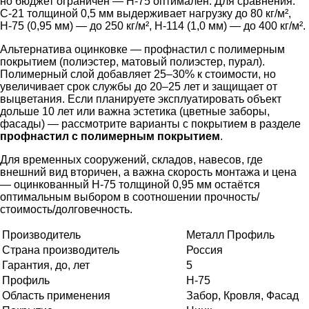
но бюджет ограничен — Н-75 оптимален. Для сравнения:
С-21 толщиной 0,5 мм выдерживает нагрузку до 80 кг/м²,
Н-75 (0,95 мм) — до 250 кг/м², Н-114 (1,0 мм) — до 400 кг/м².
Альтернатива оцинковке — профнастил с полимерным
покрытием (полиэстер, матовый полиэстер, пурал).
Полимерный слой добавляет 25–30% к стоимости, но
увеличивает срок службы до 20–25 лет и защищает от
выцветания. Если планируете эксплуатировать объект
дольше 10 лет или важна эстетика (цветные заборы,
фасады) — рассмотрите варианты с покрытием в разделе
профнастил с полимерным покрытием
.
Для временных сооружений, складов, навесов, где
внешний вид вторичен, а важна скорость монтажа и цена
— оцинкованный Н-75 толщиной 0,95 мм остаётся
оптимальным выбором в соотношении прочность/
стоимость/долговечность.
Производитель
Металл Профиль
Страна производитель
Россия
Гарантия, до, лет
5
Профиль
Н-75
Область применения
Забор, Кровля, Фасад