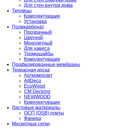
Для стен внутри дома
Теплицы
Комплектующие
Установка
Поликарбонат
Прозрачный
Цветной
Монолитный
Для навеса
Термошайбы
Комплектующие
Профилированные мембраны
Террасная доска
Арткомпозит
ArtDeco
EcoWood
CM Decking
NEWWOOD
Комплектующие
Листовые материалы
ОСП (OSB) плиты
Фанера
Москитные сетки