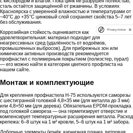
с кислородом и влагой. Пока цинк не разрушен полностью,
сталь остаётся защищённой от ржавчины. В условиях
Красноярска с умеренной влажностью и температурами от
−40°C до +35°C цинковый слой сохраняет свойства 5–7 лет
без обслуживания.
Privacy notice
Коррозийная стойкость оценивается как
удовлетворительная: материал подходит для
неагрессивных сред (удалённость от водоёмов,
промышленных выбросов). Для прибрежных зон или
химически активных производств рекомендуется
профнастил с полимерным покрытием (полиэстер, пурал)
— его можно найти в категории цветного профлиста на
нашем сайте.
Монтаж и комплектующие
Для крепления профнастила Н-75 используются саморезы
с шестигранной головкой 4,8×35 мм (для металла до 3 мм)
или 4,8×50 мм (для дерева). Обязательна EPDM-прокладка
под головкой самореза — она герметизирует отверстие и
компенсирует температурные расширения металла. Расход
крепежа: 6–8 штук на 1 м² кровли, 5–6 штук на 1 м² забора.
Доборные элементы (конёк, карнизная планка, ветровая