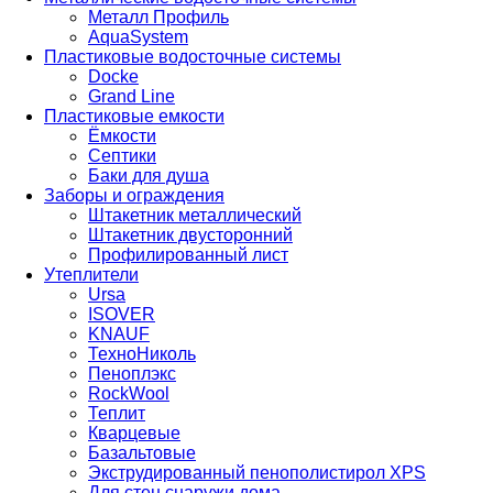
Металл Профиль
AquaSystem
Пластиковые водосточные системы
Docke
Grand Line
Пластиковые емкости
Ёмкости
Септики
Баки для душа
Заборы и ограждения
Штакетник металлический
Штакетник двусторонний
Профилированный лист
Утеплители
Ursa
ISOVER
KNAUF
ТехноНиколь
Пеноплэкс
RockWool
Теплит
Кварцевые
Базальтовые
Экструдированный пенополистирол XPS
Для стен снаружи дома