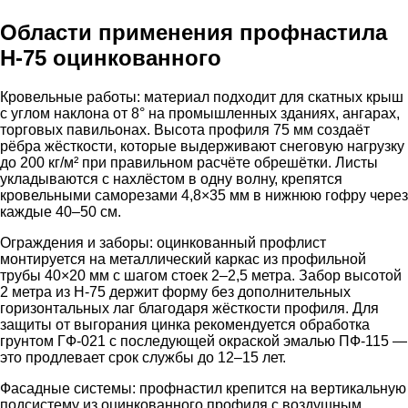
Области применения профнастила
Н-75 оцинкованного
Кровельные работы: материал подходит для скатных крыш
с углом наклона от 8° на промышленных зданиях, ангарах,
торговых павильонах. Высота профиля 75 мм создаёт
рёбра жёсткости, которые выдерживают снеговую нагрузку
до 200 кг/м² при правильном расчёте обрешётки. Листы
укладываются с нахлёстом в одну волну, крепятся
кровельными саморезами 4,8×35 мм в нижнюю гофру через
каждые 40–50 см.
Ограждения и заборы: оцинкованный профлист
монтируется на металлический каркас из профильной
трубы 40×20 мм с шагом стоек 2–2,5 метра. Забор высотой
2 метра из Н-75 держит форму без дополнительных
горизонтальных лаг благодаря жёсткости профиля. Для
защиты от выгорания цинка рекомендуется обработка
грунтом ГФ-021 с последующей окраской эмалью ПФ-115 —
это продлевает срок службы до 12–15 лет.
Фасадные системы: профнастил крепится на вертикальную
подсистему из оцинкованного профиля с воздушным