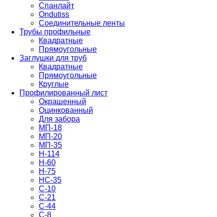
Спанлайт
Ondutiss
Соединительные ленты
Трубы профильные
Квадратные
Прямоугольные
Заглушки для труб
Квадратные
Прямоугольные
Круглые
Профилированный лист
Окрашенный
Оцинкованный
Для забора
МП-18
МП-20
МП-35
Н-114
Н-60
Н-75
НС-35
С-10
С-21
С-44
С-8