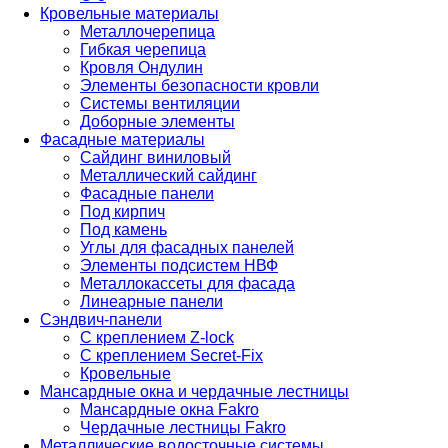
Кровельные материалы
Металлочерепица
Гибкая черепица
Кровля Ондулин
Элементы безопасности кровли
Системы вентиляции
Доборные элементы
Фасадные материалы
Сайдинг виниловый
Металлический сайдинг
Фасадные панели
Под кирпич
Под камень
Углы для фасадных панелей
Элементы подсистем НВФ
Металлокассеты для фасада
Линеарные панели
Сэндвич-панели
С креплением Z-lock
С креплением Secret-Fix
Кровельные
Мансардные окна и чердачные лестницы
Мансардные окна Fakro
Чердачные лестницы Fakro
Металлические водосточные системы