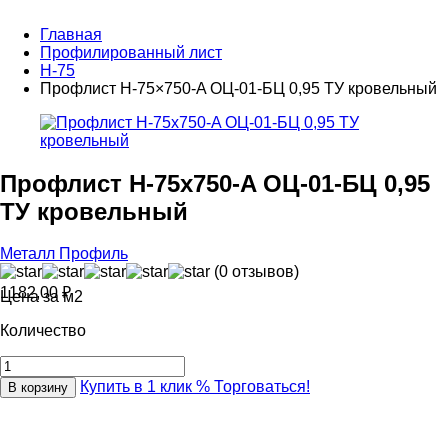
Главная
Профилированный лист
Н-75
Профлист Н-75×750-A ОЦ-01-БЦ 0,95 ТУ кровельный
Профлист Н-75x750-A ОЦ-01-БЦ 0,95
ТУ кровельный
Металл Профиль
(0 отзывов)
1182,00
₽
Цена за м2
Количество
Купить в 1 клик
% Торговаться!
В корзину