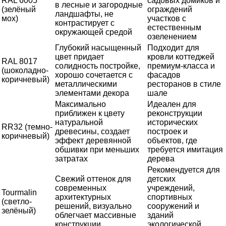
RAL 6005
садовых домиков и
в лесные и загородные
(зелёный
ограждений
ландшафты, не
мох)
участков с
контрастирует с
естественным
окружающей средой
озеленением
Глубокий насыщенный
Подходит для
цвет придает
кровли коттеджей
RAL 8017
солидность постройке,
премиум-класса и
(шоколадно-
хорошо сочетается с
фасадов
коричневый)
металлическими
ресторанов в стиле
элементами декора
шале
Максимально
Идеален для
приближен к цвету
реконструкции
натуральной
исторических
RR32 (темно-
древесины, создает
построек и
коричневый)
эффект деревянной
объектов, где
обшивки при меньших
требуется имитация
затратах
дерева
Рекомендуется для
Свежий оттенок для
детских
современных
учреждений,
Tourmalin
архитектурных
спортивных
(светло-
решений, визуально
сооружений и
зелёный)
облегчает массивные
зданий
конструкции
экологической