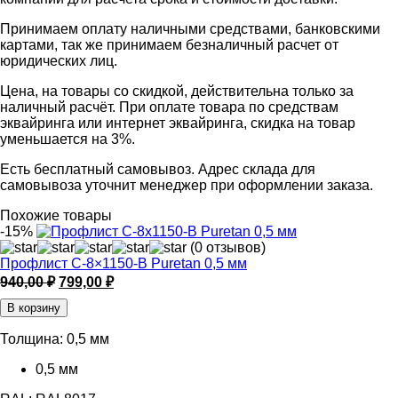
Принимаем оплату наличными средствами, банковскими
картами, так же принимаем безналичный расчет от
юридических лиц.
Цена, на товары со скидкой, действительна только за
наличный расчёт. При оплате товара по средствам
эквайринга или интернет эквайринга, скидка на товар
уменьшается на 3%.
Есть бесплатный самовывоз. Адрес склада для
самовывоза уточнит менеджер при оформлении заказа.
Похожие товары
-15%
(0 отзывов)
Профлист С-8×1150-B Puretan 0,5 мм
Первоначальная
Текущая
940,00
₽
799,00
₽
цена
цена:
В корзину
составляла
799,00 ₽.
940,00 ₽.
Толщина:
0,5 мм
0,5 мм