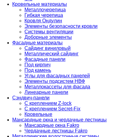
Кровельные материалы
Металлочерепица
Гибкая черепица
Кровля Ондулин
Элементы безопасности кровли
Системы вентиляции
Доборные элементы
Фасадные материалы
Сайдинг виниловый
Металлический сайдинг
Фасадные панели
Под кирпич
Под камень
Углы для фасадных панелей
Элементы подсистем НВФ
Металлокассеты для фасада
Линеарные панели
Сэндвич-панели
С креплением Z-lock
С креплением Secret-Fix
Кровельные
Мансардные окна и чердачные лестницы
Мансардные окна Fakro
Чердачные лестницы Fakro
Металлические водосточные системы