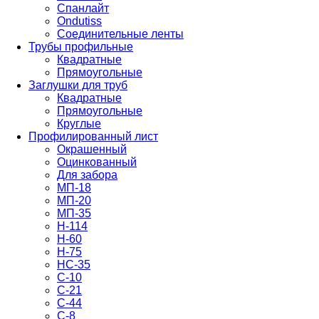
Спанлайт
Ondutiss
Соединительные ленты
Трубы профильные
Квадратные
Прямоугольные
Заглушки для труб
Квадратные
Прямоугольные
Круглые
Профилированный лист
Окрашенный
Оцинкованный
Для забора
МП-18
МП-20
МП-35
Н-114
Н-60
Н-75
НС-35
С-10
С-21
С-44
С-8