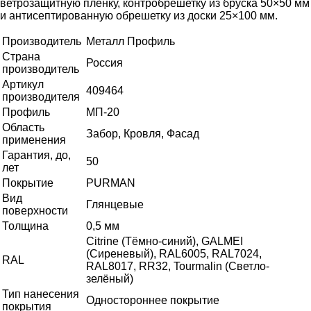
ветрозащитную пленку, контробрешетку из бруска 50×50 мм
и антисептированную обрешетку из доски 25×100 мм.
Производитель
Металл Профиль
Страна
Россия
производитель
Артикул
409464
производителя
Профиль
МП-20
Область
Забор, Кровля, Фасад
применения
Гарантия, до,
50
лет
Покрытие
PURMAN
Вид
Глянцевые
поверхности
Толщина
0,5 мм
Citrine (Тёмно-синий), GALMEI
(Сиреневый), RAL6005, RAL7024,
RAL
RAL8017, RR32, Tourmalin (Светло-
зелёный)
Тип нанесения
Одностороннее покрытие
покрытия