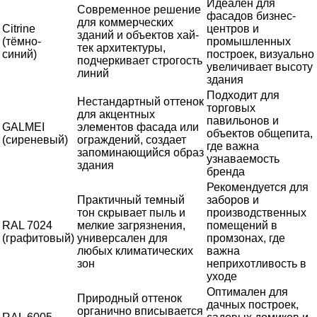
Идеален для
Современное решение
фасадов бизнес-
для коммерческих
Citrine
центров и
зданий и объектов хай-
(тёмно-
промышленных
тек архитектуры,
синий)
построек, визуально
подчеркивает строгость
увеличивает высоту
линий
здания
Подходит для
Нестандартный оттенок
торговых
для акцентных
павильонов и
GALMEI
элементов фасада или
объектов общепита,
(сиреневый)
ограждений, создает
где важна
запоминающийся образ
узнаваемость
здания
бренда
Рекомендуется для
Практичный темный
заборов и
тон скрывает пыль и
производственных
RAL 7024
мелкие загрязнения,
помещений в
(графитовый)
универсален для
промзонах, где
любых климатических
важна
зон
неприхотливость в
уходе
Оптимален для
Природный оттенок
дачных построек,
органично вписывается