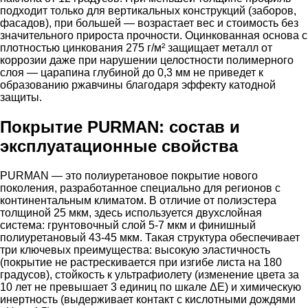
подходит только для вертикальных конструкций (заборов,
фасадов), при большей — возрастает вес и стоимость без
значительного прироста прочности. Оцинкованная основа с
плотностью цинкования 275 г/м² защищает металл от
коррозии даже при нарушении целостности полимерного
слоя — царапина глубиной до 0,3 мм не приведет к
образованию ржавчины благодаря эффекту катодной
защиты.
Покрытие PURMAN: состав и
эксплуатационные свойства
PURMAN — это полиуретановое покрытие нового
поколения, разработанное специально для регионов с
континентальным климатом. В отличие от полиэстера
толщиной 25 мкм, здесь используется двухслойная
система: грунтовочный слой 5-7 мкм и финишный
полиуретановый 43-45 мкм. Такая структура обеспечивает
три ключевых преимущества: высокую эластичность
(покрытие не растрескивается при изгибе листа на 180
градусов), стойкость к ультрафиолету (изменение цвета за
10 лет не превышает 3 единиц по шкале ΔE) и химическую
инертность (выдерживает контакт с кислотными дождями