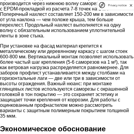
производится через нижнюю волну саморезами 4,8×28 мм
Privacy notice
с EPDM-прокладкой из расчета 7-8 точек на 1 м².
Поперечный нахлест составляет 150-200 мм в зависимости
от угла наклона — чем положе крыша, тем больше
перехлест. Продольный нахлест выполняется на одну
волну с обязательным использованием уплотнительной
ленты в зоне стыка.
При установке на фасад материал крепится к
металлическому или деревянному каркасу с шагом стоек
600-800 мм. Вертикальный монтаж позволяет использовать
более частый шаг крепления (5-6 саморезов на 1 м²), так
как ветровая нагрузка распределяется равномернее. Для
заборов профлист устанавливается между столбами на
горизонтальные лаги — две или три в зависимости от
высоты ограждения. Важный нюанс: при монтаже
глянцевых листов используются саморезы с окрашенной
головкой в тон покрытию — это сохраняет эстетику и
защищает точки крепления от коррозии. Для работы с
оцинкованным профнастилом можно рассмотреть
варианты с защитным полимерным покрытием толщиной
35 мкм.
Экономическое обоснование