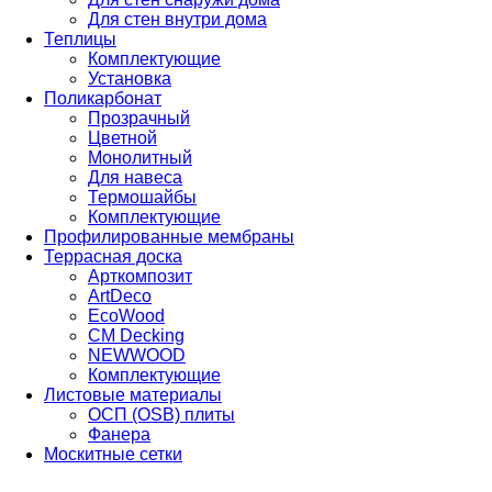
Для стен внутри дома
Теплицы
Комплектующие
Установка
Поликарбонат
Прозрачный
Цветной
Монолитный
Для навеса
Термошайбы
Комплектующие
Профилированные мембраны
Террасная доска
Арткомпозит
ArtDeco
EcoWood
CM Decking
NEWWOOD
Комплектующие
Листовые материалы
ОСП (OSB) плиты
Фанера
Москитные сетки