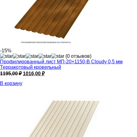
-15%
(0 отзывов)
Профилированный лист МП-20×1150-B Cloudy 0,5 мм
Терракотовый кровельный
Первоначальная
Текущая
1195,00
₽
1016,00
₽
цена
цена:
В корзину
составляла
1016,00 ₽.
1195,00 ₽.