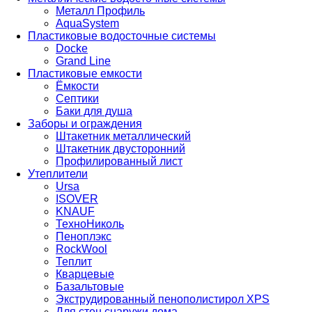
Металл Профиль
AquaSystem
Пластиковые водосточные системы
Docke
Grand Line
Пластиковые емкости
Ёмкости
Септики
Баки для душа
Заборы и ограждения
Штакетник металлический
Штакетник двусторонний
Профилированный лист
Утеплители
Ursa
ISOVER
KNAUF
ТехноНиколь
Пеноплэкс
RockWool
Теплит
Кварцевые
Базальтовые
Экструдированный пенополистирол XPS
Для стен снаружи дома