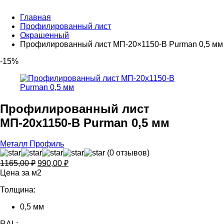
Главная
Профилированный лист
Окрашенный
Профилированный лист МП-20×1150-B Purman 0,5 мм
-15%
Профилированный лист
МП-20x1150-B Purman 0,5 мм
Металл Профиль
(0 отзывов)
Первоначальная
Текущая
1165,00
₽
990,00
₽
цена
цена:
Цена за м2
составляла
990,00 ₽.
Толщина:
1165,00 ₽.
0,5 мм
RAL: