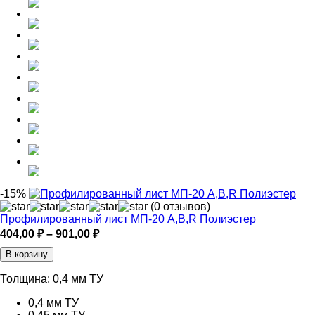
-15%
(0 отзывов)
Профилированный лист МП-20 A,B,R Полиэстер
Диапазон
404,00
₽
–
901,00
₽
цен:
В корзину
404,00 ₽
–
Толщина:
0,4 мм ТУ
901,00 ₽
0,4 мм ТУ