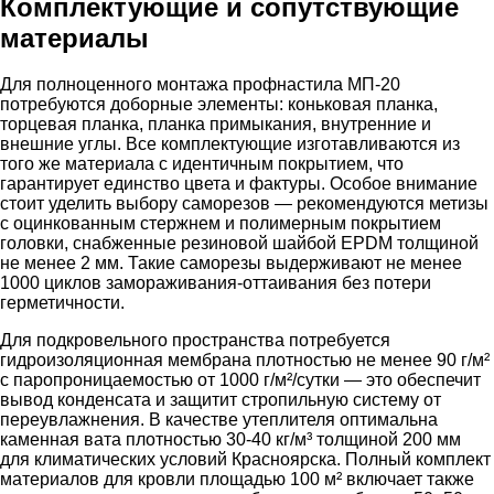
Комплектующие и сопутствующие
материалы
Для полноценного монтажа профнастила МП-20
потребуются доборные элементы: коньковая планка,
торцевая планка, планка примыкания, внутренние и
внешние углы. Все комплектующие изготавливаются из
того же материала с идентичным покрытием, что
гарантирует единство цвета и фактуры. Особое внимание
стоит уделить выбору саморезов — рекомендуются метизы
с оцинкованным стержнем и полимерным покрытием
головки, снабженные резиновой шайбой EPDM толщиной
не менее 2 мм. Такие саморезы выдерживают не менее
1000 циклов замораживания-оттаивания без потери
герметичности.
Для подкровельного пространства потребуется
гидроизоляционная мембрана плотностью не менее 90 г/м²
с паропроницаемостью от 1000 г/м²/сутки — это обеспечит
вывод конденсата и защитит стропильную систему от
переувлажнения. В качестве утеплителя оптимальна
каменная вата плотностью 30-40 кг/м³ толщиной 200 мм
для климатических условий Красноярска. Полный комплект
материалов для кровли площадью 100 м² включает также