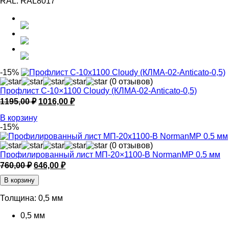
RAL:
RAL8017
-15%
(0 отзывов)
Профлист С-10×1100 Cloudy (КЛМА-02-Anticato-0,5)
Первоначальная
Текущая
1195,00
₽
1016,00
₽
цена
цена:
В корзину
составляла
1016,00 ₽.
-15%
1195,00 ₽.
(0 отзывов)
Профилированный лист МП-20×1100-B NormanMP 0.5 мм
Первоначальная
Текущая
760,00
₽
646,00
₽
цена
цена:
В корзину
составляла
646,00 ₽.
760,00 ₽.
Толщина:
0,5 мм
0,5 мм