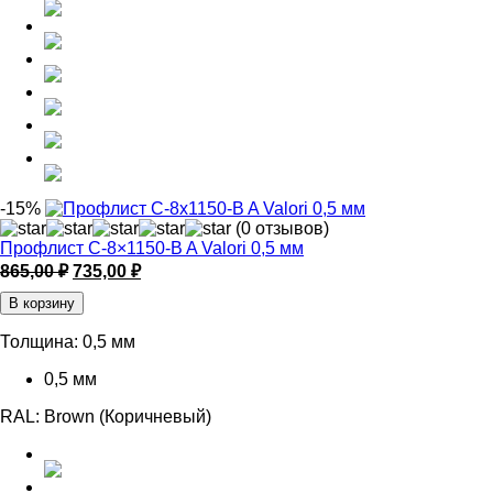
-15%
(0 отзывов)
Профлист С-8×1150-B A Valori 0,5 мм
Первоначальная
Текущая
865,00
₽
735,00
₽
цена
цена:
В корзину
составляла
735,00 ₽.
865,00 ₽.
Толщина:
0,5 мм
0,5 мм
RAL:
Brown (Коричневый)