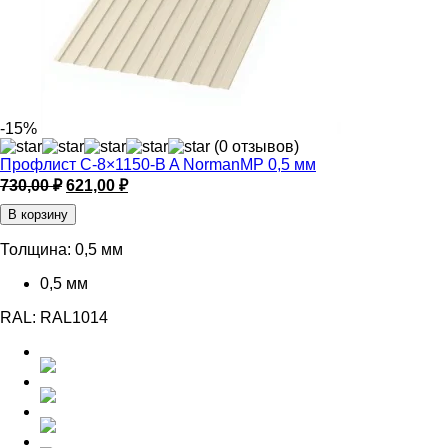
-15%
(0 отзывов)
Профлист С-8×1150-B A NormanMP 0,5 мм
Первоначальная
Текущая
730,00
₽
621,00
₽
цена
цена:
В корзину
составляла
621,00 ₽.
730,00 ₽.
Толщина:
0,5 мм
0,5 мм
RAL:
RAL1014