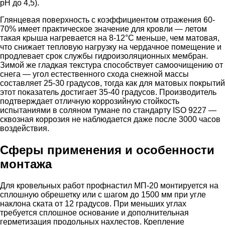
pH до 4,5).
Глянцевая поверхность с коэффициентом отражения 60-
70% имеет практическое значение для кровли — летом
такая крыша нагревается на 8-12°C меньше, чем матовая,
что снижает тепловую нагрузку на чердачное помещение и
продлевает срок службы гидроизоляционных мембран.
Зимой же гладкая текстура способствует самоочищению от
снега — угол естественного схода снежной массы
составляет 25-30 градусов, тогда как для матовых покрытий
этот показатель достигает 35-40 градусов. Производитель
подтверждает отличную коррозийную стойкость
испытаниями в соляном тумане по стандарту ISO 9227 —
сквозная коррозия не наблюдается даже после 3000 часов
воздействия.
Сферы применения и особенности
монтажа
Для кровельных работ профнастил МП-20 монтируется на
сплошную обрешетку или с шагом до 1500 мм при угле
наклона ската от 12 градусов. При меньших углах
требуется сплошное основание и дополнительная
герметизация продольных нахлестов. Крепление