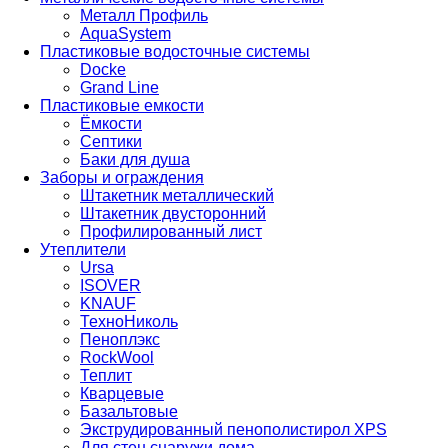
Металл Профиль
AquaSystem
Пластиковые водосточные системы
Docke
Grand Line
Пластиковые емкости
Ёмкости
Септики
Баки для душа
Заборы и ограждения
Штакетник металлический
Штакетник двусторонний
Профилированный лист
Утеплители
Ursa
ISOVER
KNAUF
ТехноНиколь
Пеноплэкс
RockWool
Теплит
Кварцевые
Базальтовые
Экструдированный пенополистирол XPS
Для стен снаружи дома