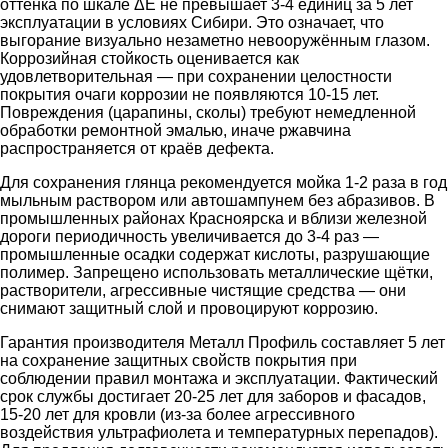
оттенка по шкале ΔE не превышает 3-4 единиц за 5 лет
эксплуатации в условиях Сибири. Это означает, что
выгорание визуально незаметно невооружённым глазом.
Коррозийная стойкость оценивается как
удовлетворительная — при сохранении целостности
покрытия очаги коррозии не появляются 10-15 лет.
Повреждения (царапины, сколы) требуют немедленной
обработки ремонтной эмалью, иначе ржавчина
распространяется от краёв дефекта.
Для сохранения глянца рекомендуется мойка 1-2 раза в год
мыльным раствором или автошампунем без абразивов. В
промышленных районах Красноярска и вблизи железной
дороги периодичность увеличивается до 3-4 раз —
промышленные осадки содержат кислоты, разрушающие
полимер. Запрещено использовать металлические щётки,
растворители, агрессивные чистящие средства — они
снимают защитный слой и провоцируют коррозию.
Гарантия производителя Металл Профиль составляет 5 лет
на сохранение защитных свойств покрытия при
соблюдении правил монтажа и эксплуатации. Фактический
срок службы достигает 20-25 лет для заборов и фасадов,
15-20 лет для кровли (из-за более агрессивного
воздействия ультрафиолета и температурных перепадов).