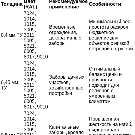
Цвет
Рекомендуемое
Толщина
Особенности
(RAL)
применение
7024,
1014,
Минимальный вес,
1015,
Временные
простота раскроя,
3005,
ограждения,
бюджетное
0,4 мм ТУ
3011,
декоративные
решение для
5005,
заборы
объектов с низкой
5021,
ветровой нагрузкой
6005,
8017, 9010
7024,
1014,
Оптимальный
1015,
баланс цены и
Заборы дачных
3005,
прочности,
0,45 мм
участков,
3011,
подходит для
ТУ
хозяйственные
5005,
регионов с
постройки
5021,
умеренным
6005,
климатом
8017, 9010
7024,
1014,
Повышенная
1015,
жёсткость на изгиб,
Капитальные
3005,
выдерживает
заборы, кровля