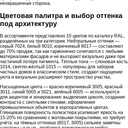
неокрашенная сторона.
Цветовая палитра и выбор оттенка
под архитектуру
В ассортименте представлено 10 цветов по каталогу RAL,
разделённых на три категории. Нейтральные оттенки —
серый 7024, белый 9010, коричневый 8017 — составляют
до 70% продаж, так как гармонично сочетаются с любыми
материалами фасадов и не выгорают визуально даже при
частичной потере пигмента. Тёплые тона — слоновая кость
1014, светло-жёлтый 1015 — популярны для заборов
частных домов в классическом стиле, создают ощущение
уюта и визуально расширяют пространство участка.
Насыщенные цвета — красно-коричневый 3005, красный
3011, синий 5005 и 5021, зелёный 6005 — используются
для акцентов и зонирования: выделения цоколя, создания
контраста с светлыми стенами, оформления
промышленных объектов в корпоративных цветах.
Глянцевая поверхность полиэстера усиливает яркость на
15-20% по сравнению с матовыми покрытиями, но требует
учёта: на тёмных оттенках (8017, 3005) сильнее заметны
царапины и пыль, требуется периодическая мойка.