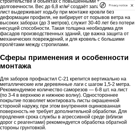
строительстве и объектах с повышенными требованиями к
Privacy notice
долговечности. Вес до 6,8 кг/м² создаёт запас прочности:
лист выдерживает ходьбу при монтаже кровли без
деформации профиля, не вибрирует от порывов ветра на
высоких заборах (до 3 метров), служит 30-40 лет без потери
несущей способности. Такая толщина необходима для
фасадов производственных зданий, где важна защита от
механических повреждений, и для кровель с большими
пролётами между стропилами.
Сферы применения и особенности
монтажа
Для заборов профнастил С-21 крепится вертикально на
металлические или деревянные лаги с шагом 1,5-2 метра.
Рекомендуемое количество саморезов — 6-8 шт. на лист
(по 3-4 в верхнюю и нижнюю волну). Одностороннее
покрытие позволяет монтировать листы окрашенной
стороной наружу, при этом внутренняя оцинкованная
поверхность не требует дополнительной обработки. Для
продления срока службы в агрессивной среде (вблизи
дорог с реагентами) рекомендуется обработка обратной
стороны грунтовкой.