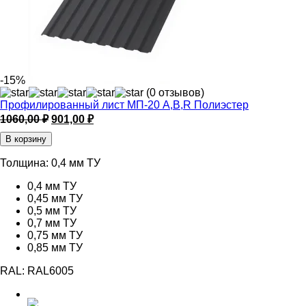
-15%
(0 отзывов)
Профилированный лист МП-20 A,B,R Полиэстер
Первоначальная
Текущая
1060,00
₽
901,00
₽
цена
цена:
В корзину
составляла
901,00 ₽.
1060,00 ₽.
Толщина:
0,4 мм ТУ
0,4 мм ТУ
0,45 мм ТУ
0,5 мм ТУ
0,7 мм ТУ
0,75 мм ТУ
0,85 мм ТУ
RAL:
RAL6005