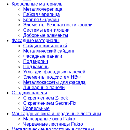
Кровельные материалы
Металлочерепица
Гибкая черепица
Кровля Ондулин
Элементы безопасности кровли
Системы вентиляции
Доборные элементы
Фасадные материалы
Сайдинг виниловый
Металлический сайдинг
Фасадные панели
Под кирпич
Под камень
Углы для фасадных панелей
Элементы подсистем НВФ
Металлокассеты для фасада
Линеарные панели
Сэндвич-панели
С креплением Z-lock
С креплением Secret-Fix
Кровельные
Мансардные окна и чердачные лестницы
Мансардные окна Fakro
Чердачные лестницы Fakro
Металлические водосточные системы