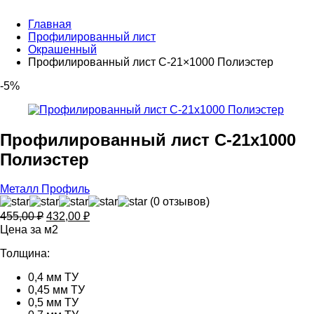
Главная
Профилированный лист
Окрашенный
Профилированный лист С-21×1000 Полиэстер
-5%
Профилированный лист С-21x1000
Полиэстер
Металл Профиль
(0 отзывов)
Первоначальная
Текущая
455,00
₽
432,00
₽
цена
цена:
Цена за м2
составляла
432,00 ₽.
Толщина:
455,00 ₽.
0,4 мм ТУ
0,45 мм ТУ
0,5 мм ТУ