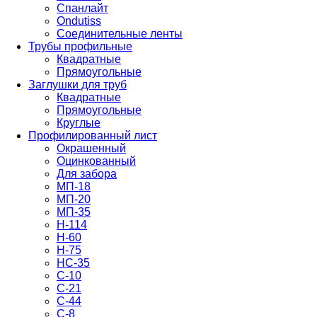
Спанлайт
Ondutiss
Соединительные ленты
Трубы профильные
Квадратные
Прямоугольные
Заглушки для труб
Квадратные
Прямоугольные
Круглые
Профилированный лист
Окрашенный
Оцинкованный
Для забора
МП-18
МП-20
МП-35
Н-114
Н-60
Н-75
НС-35
С-10
С-21
С-44
С-8