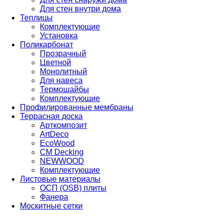
Для стен внутри дома
Теплицы
Комплектующие
Установка
Поликарбонат
Прозрачный
Цветной
Монолитный
Для навеса
Термошайбы
Комплектующие
Профилированные мембраны
Террасная доска
Арткомпозит
ArtDeco
EcoWood
CM Decking
NEWWOOD
Комплектующие
Листовые материалы
ОСП (OSB) плиты
Фанера
Москитные сетки