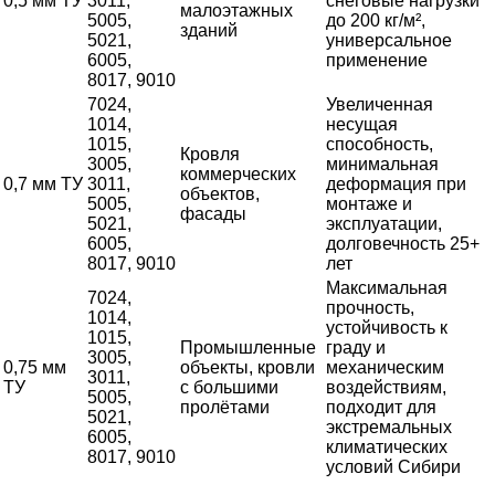
0,5 мм ТУ
3011,
снеговые нагрузки
малоэтажных
5005,
до 200 кг/м²,
зданий
5021,
универсальное
6005,
применение
8017, 9010
7024,
Увеличенная
1014,
несущая
1015,
способность,
Кровля
3005,
минимальная
коммерческих
0,7 мм ТУ
3011,
деформация при
объектов,
5005,
монтаже и
фасады
5021,
эксплуатации,
6005,
долговечность 25+
8017, 9010
лет
Максимальная
7024,
прочность,
1014,
устойчивость к
1015,
Промышленные
граду и
3005,
0,75 мм
объекты, кровли
механическим
3011,
ТУ
с большими
воздействиям,
5005,
пролётами
подходит для
5021,
экстремальных
6005,
климатических
8017, 9010
условий Сибири