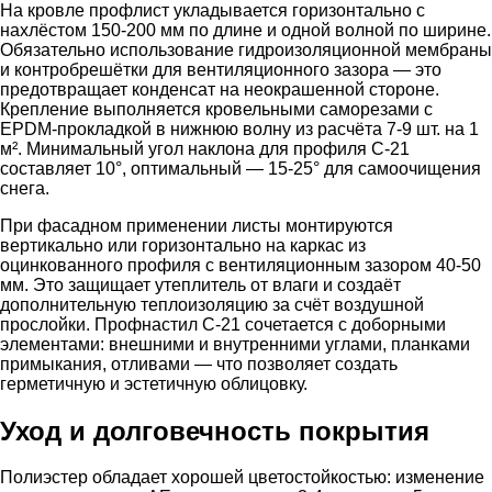
На кровле профлист укладывается горизонтально с
нахлёстом 150-200 мм по длине и одной волной по ширине.
Обязательно использование гидроизоляционной мембраны
и контробрешётки для вентиляционного зазора — это
предотвращает конденсат на неокрашенной стороне.
Крепление выполняется кровельными саморезами с
EPDM-прокладкой в нижнюю волну из расчёта 7-9 шт. на 1
м². Минимальный угол наклона для профиля С-21
составляет 10°, оптимальный — 15-25° для самоочищения
снега.
При фасадном применении листы монтируются
вертикально или горизонтально на каркас из
оцинкованного профиля с вентиляционным зазором 40-50
мм. Это защищает утеплитель от влаги и создаёт
дополнительную теплоизоляцию за счёт воздушной
прослойки. Профнастил С-21 сочетается с доборными
элементами: внешними и внутренними углами, планками
примыкания, отливами — что позволяет создать
герметичную и эстетичную облицовку.
Уход и долговечность покрытия
Полиэстер обладает хорошей цветостойкостью: изменение