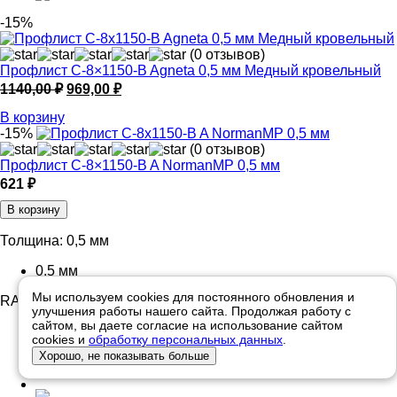
-15%
(0 отзывов)
Профлист С-8×1150-B Agneta 0,5 мм Медный кровельный
Первоначальная
Текущая
1140,00
₽
969,00
₽
цена
цена:
В корзину
составляла
969,00 ₽.
-15%
1140,00 ₽.
(0 отзывов)
Профлист С-8×1150-B A NormanMP 0,5 мм
621 ₽
В корзину
Толщина:
0,5 мм
0,5 мм
Мы используем cookies для постоянного обновления и
RAL:
RAL1014
улучшения работы нашего сайта. Продолжая работу с
сайтом, вы даете согласие на использование сайтом
cookies и
обработку персональных данных
.
Хорошо, не показывать больше