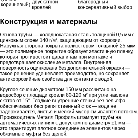
двускатной
благородный
коричневый)
кровлей
консервативный выбор
Конструкция и материалы
Основа трубы — холоднокатаная сталь толщиной 0,5 мм с
цинковым слоем 140 г/м², защищающим от коррозии.
Наружная сторона покрыта полиэстером толщиной 25 мкм
— это полимерное покрытие образует эластичную пленку,
которая противостоит царапинам при монтаже и
предотвращает окисление металла. Внутренняя
поверхность оцинкована без дополнительной окраски —
такое решение удешевляет производство, но сохраняет
антикоррозийные свойства для контакта с водой.
Круглое сечение диаметром 150 мм рассчитано на
водосбор с площади кровли 80-120 м² при угле наклона
скатов от 15°. Гладкие внутренние стенки без рельефа
обеспечивают беспрепятственный сток — вода не
задерживается, листья и мелкий мусор смываются потоком.
Производитель Металл Профиль штампует трубы на
автоматических линиях с допуском по диаметру ±1 мм —
это гарантирует плотное соединение элементов через
обжимные муфты без щелей.