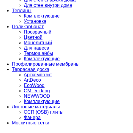
Для стен внутри дома
Теплицы
Комплектующие
Установка
Поликарбонат
Прозрачный
Цветной
Монолитный
Для навеса
Термошайбы
Комплектующие
Профилированные мембраны
Террасная доска
Арткомпозит
ArtDeco
EcoWood
CM Decking
NEWWOOD
Комплектующие
Листовые материалы
ОСП (OSB) плиты
Фанера
Москитные сетки