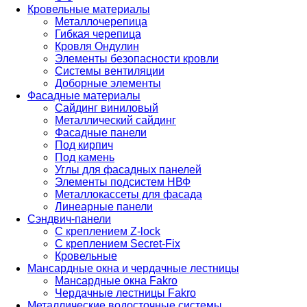
Кровельные материалы
Металлочерепица
Гибкая черепица
Кровля Ондулин
Элементы безопасности кровли
Системы вентиляции
Доборные элементы
Фасадные материалы
Сайдинг виниловый
Металлический сайдинг
Фасадные панели
Под кирпич
Под камень
Углы для фасадных панелей
Элементы подсистем НВФ
Металлокассеты для фасада
Линеарные панели
Сэндвич-панели
С креплением Z-lock
С креплением Secret-Fix
Кровельные
Мансардные окна и чердачные лестницы
Мансардные окна Fakro
Чердачные лестницы Fakro
Металлические водосточные системы