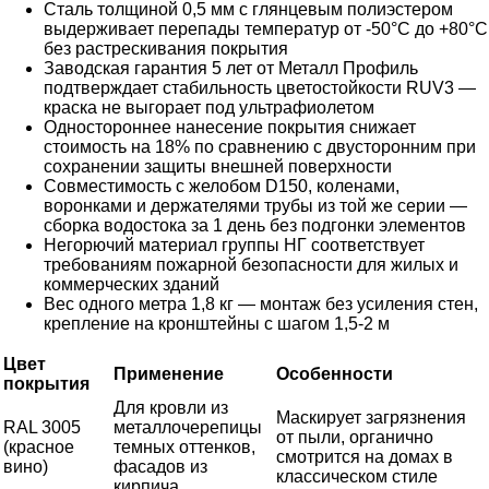
Сталь толщиной 0,5 мм с глянцевым полиэстером
выдерживает перепады температур от -50°C до +80°C
без растрескивания покрытия
Заводская гарантия 5 лет от Металл Профиль
подтверждает стабильность цветостойкости RUV3 —
краска не выгорает под ультрафиолетом
Одностороннее нанесение покрытия снижает
стоимость на 18% по сравнению с двусторонним при
сохранении защиты внешней поверхности
Совместимость с желобом D150, коленами,
воронками и держателями трубы из той же серии —
сборка водостока за 1 день без подгонки элементов
Негорючий материал группы НГ соответствует
требованиям пожарной безопасности для жилых и
коммерческих зданий
Вес одного метра 1,8 кг — монтаж без усиления стен,
крепление на кронштейны с шагом 1,5-2 м
Цвет
Применение
Особенности
покрытия
Для кровли из
Маскирует загрязнения
RAL 3005
металлочерепицы
от пыли, органично
(красное
темных оттенков,
смотрится на домах в
вино)
фасадов из
классическом стиле
кирпича