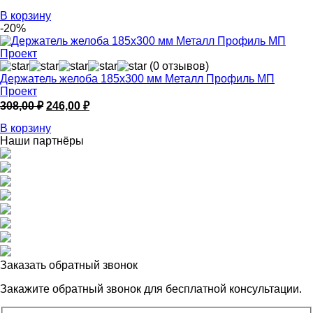
цена
цена:
В корзину
составляла
80,00 ₽.
-20%
100,00 ₽.
(0 отзывов)
Держатель желоба 185х300 мм Металл Профиль МП
Проект
Первоначальная
Текущая
308,00
₽
246,00
₽
цена
цена:
В корзину
составляла
246,00 ₽.
Наши партнёры
308,00 ₽.
Заказать обратный звонок
Закажите обратный звонок для
бесплатной консультации.