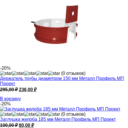
-20%
(0 отзывов)
Держатель трубы диаметром 150 мм Металл Профиль МП
Проект
Первоначальная
Текущая
295,00
₽
236,00
₽
цена
цена:
В корзину
составляла
236,00 ₽.
-20%
295,00 ₽.
(0 отзывов)
Заглушка желоба 185 мм Металл Профиль МП Проект
Первоначальная
Текущая
100,00
₽
80,00
₽