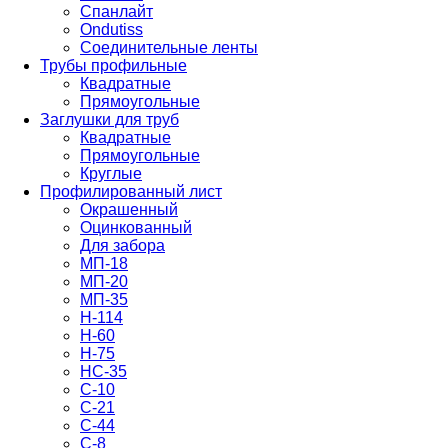
Спанлайт
Ondutiss
Соединительные ленты
Трубы профильные
Квадратные
Прямоугольные
Заглушки для труб
Квадратные
Прямоугольные
Круглые
Профилированный лист
Окрашенный
Оцинкованный
Для забора
МП-18
МП-20
МП-35
Н-114
Н-60
Н-75
НС-35
С-10
С-21
С-44
С-8