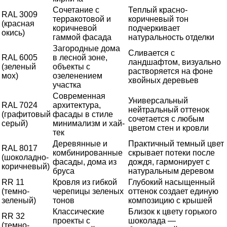
Сочетание с
Теплый красно-
RAL 3009
терракотовой и
коричневый тон
(красная
коричневой
подчеркивает
окись)
гаммой фасада
натуральность отделки
Загородные дома
Сливается с
RAL 6005
в лесной зоне,
ландшафтом, визуально
(зеленый
объекты с
растворяется на фоне
мох)
озеленением
хвойных деревьев
участка
Современная
Универсальный
RAL 7024
архитектура,
нейтральный оттенок
(графитовый
фасады в стиле
сочетается с любым
серый)
минимализм и хай-
цветом стен и кровли
тек
Деревянные и
Практичный темный цвет
RAL 8017
комбинированные
скрывает потеки после
(шоколадно-
фасады, дома из
дождя, гармонирует с
коричневый)
бруса
натуральным деревом
RR 11
Кровля из гибкой
Глубокий насыщенный
(темно-
черепицы зеленых
оттенок создает единую
зеленый)
тонов
композицию с крышей
Классические
Близок к цвету горького
RR 32
проекты с
шоколада —
(темно-