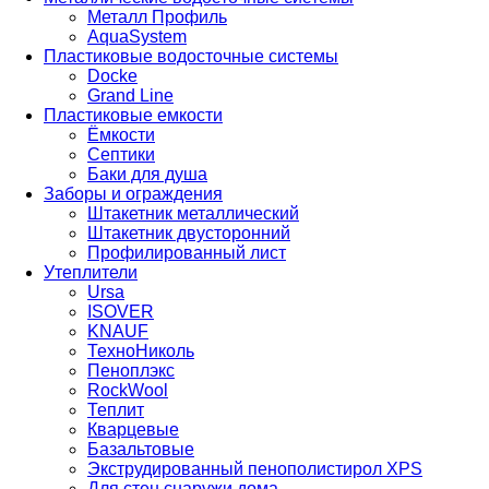
Металл Профиль
AquaSystem
Пластиковые водосточные системы
Docke
Grand Line
Пластиковые емкости
Ёмкости
Септики
Баки для душа
Заборы и ограждения
Штакетник металлический
Штакетник двусторонний
Профилированный лист
Утеплители
Ursa
ISOVER
KNAUF
ТехноНиколь
Пеноплэкс
RockWool
Теплит
Кварцевые
Базальтовые
Экструдированный пенополистирол XPS
Для стен снаружи дома