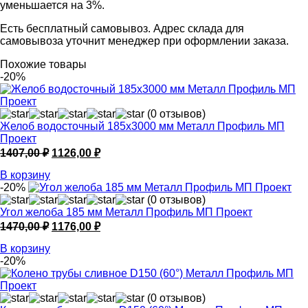
уменьшается на 3%.
Есть бесплатный самовывоз. Адрес склада для
самовывоза уточнит менеджер при оформлении заказа.
Похожие товары
-20%
(0 отзывов)
Желоб водосточный 185х3000 мм Металл Профиль МП
Проект
Первоначальная
Текущая
1407,00
₽
1126,00
₽
цена
цена:
В корзину
составляла
1126,00 ₽.
-20%
1407,00 ₽.
(0 отзывов)
Угол желоба 185 мм Металл Профиль МП Проект
Первоначальная
Текущая
1470,00
₽
1176,00
₽
цена
цена:
В корзину
составляла
1176,00 ₽.
-20%
1470,00 ₽.
(0 отзывов)