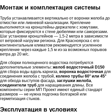
Монтаж и комплектация системы
Труба устанавливается вертикально от воронки желоба до
отмостки или ливневой канализации. Крепление
выполняется на кронштейны-держатели с хомутами,
которые фиксируются к стене дюбелями или саморезами.
Шаг установки кронштейнов — 1,5-2 метра в зависимости
от ветровой нагрузки региона. Для Красноярска с его
континентальным климатом рекомендуется усиленное
крепление через каждые 1,5 м из-за возможных порывов
ветра до 20 м/с.
Для сборки полноценного водостока потребуются
дополнительные элементы:
желоб водосточный D150
для сбора воды вдоль карниза,
воронка водосточная
для
соединения желоба с трубой,
колено трубы 60° или 45°
для обхода выступов фасада,
заглушки желоба
,
соединители труб
для наращивания длины. Все
компоненты серии МП Проект имеют единый стандарт
размеров — не нужна подгонка болгаркой или
герметизация стыков.
Эксплуатация в условиях