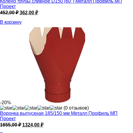
Колено трубы сливное D150 (60°) Металл Профиль МП
Проект
Первоначальная
Текущая
452,00
₽
362,00
₽
цена
цена:
В корзину
составляла
362,00 ₽.
452,00 ₽.
-20%
(0 отзывов)
Воронка выпускная 185/150 мм Металл Профиль МП
Проект
Первоначальная
Текущая
1655,00
₽
1324,00
₽
цена
цена: