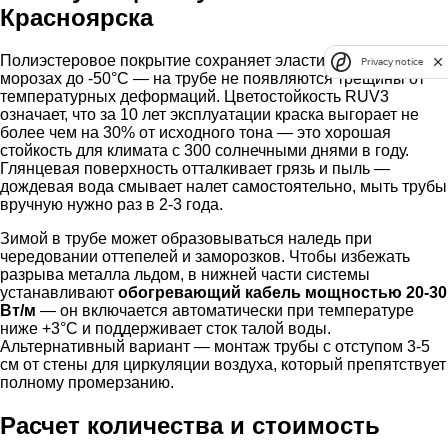
Красноярска
Полиэстеровое покрытие сохраняет эластичность при
Privacy notice
морозах до -50°C — на трубе не появляются трещины от
температурных деформаций. Цветостойкость RUV3
означает, что за 10 лет эксплуатации краска выгорает не
более чем на 30% от исходного тона — это хорошая
стойкость для климата с 300 солнечными днями в году.
Глянцевая поверхность отталкивает грязь и пыль —
дождевая вода смывает налет самостоятельно, мыть трубы
вручную нужно раз в 2-3 года.
Зимой в трубе может образовываться наледь при
чередовании оттепелей и заморозков. Чтобы избежать
разрыва металла льдом, в нижней части системы
устанавливают
обогревающий кабель мощностью 20-30
Вт/м
— он включается автоматически при температуре
ниже +3°C и поддерживает сток талой воды.
Альтернативный вариант — монтаж трубы с отступом 3-5
см от стены для циркуляции воздуха, который препятствует
полному промерзанию.
Расчет количества и стоимость