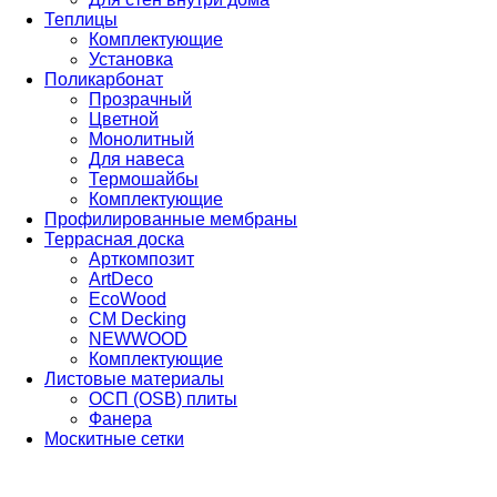
Теплицы
Комплектующие
Установка
Поликарбонат
Прозрачный
Цветной
Монолитный
Для навеса
Термошайбы
Комплектующие
Профилированные мембраны
Террасная доска
Арткомпозит
ArtDeco
EcoWood
CM Decking
NEWWOOD
Комплектующие
Листовые материалы
ОСП (OSB) плиты
Фанера
Москитные сетки