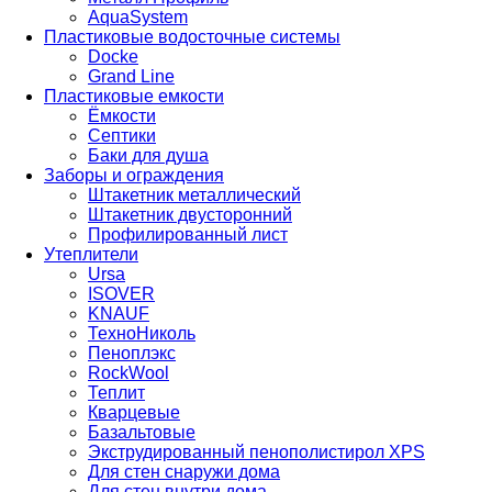
AquaSystem
Пластиковые водосточные системы
Docke
Grand Line
Пластиковые емкости
Ёмкости
Септики
Баки для душа
Заборы и ограждения
Штакетник металлический
Штакетник двусторонний
Профилированный лист
Утеплители
Ursa
ISOVER
KNAUF
ТехноНиколь
Пеноплэкс
RockWool
Теплит
Кварцевые
Базальтовые
Экструдированный пенополистирол XPS
Для стен снаружи дома
Для стен внутри дома