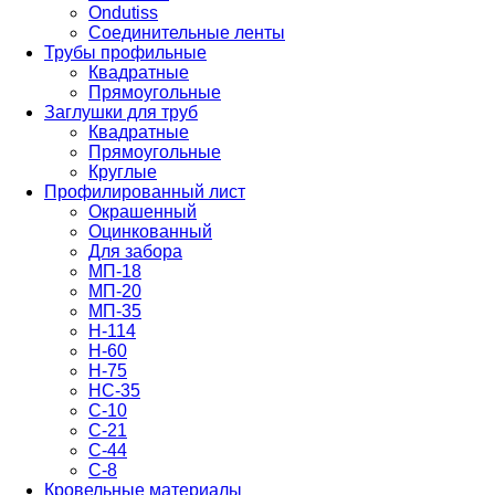
Ondutiss
Соединительные ленты
Трубы профильные
Квадратные
Прямоугольные
Заглушки для труб
Квадратные
Прямоугольные
Круглые
Профилированный лист
Окрашенный
Оцинкованный
Для забора
МП-18
МП-20
МП-35
Н-114
Н-60
Н-75
НС-35
С-10
С-21
С-44
С-8
Кровельные материалы