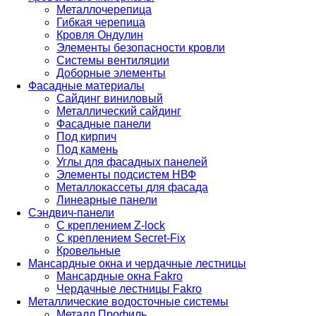
Металлочерепица
Гибкая черепица
Кровля Ондулин
Элементы безопасности кровли
Системы вентиляции
Доборные элементы
Фасадные материалы
Сайдинг виниловый
Металлический сайдинг
Фасадные панели
Под кирпич
Под камень
Углы для фасадных панелей
Элементы подсистем НВФ
Металлокассеты для фасада
Линеарные панели
Сэндвич-панели
С креплением Z-lock
С креплением Secret-Fix
Кровельные
Мансардные окна и чердачные лестницы
Мансардные окна Fakro
Чердачные лестницы Fakro
Металлические водосточные системы
Металл Профиль