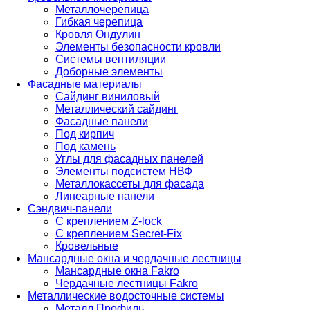
Металлочерепица
Гибкая черепица
Кровля Ондулин
Элементы безопасности кровли
Системы вентиляции
Доборные элементы
Фасадные материалы
Сайдинг виниловый
Металлический сайдинг
Фасадные панели
Под кирпич
Под камень
Углы для фасадных панелей
Элементы подсистем НВФ
Металлокассеты для фасада
Линеарные панели
Сэндвич-панели
С креплением Z-lock
С креплением Secret-Fix
Кровельные
Мансардные окна и чердачные лестницы
Мансардные окна Fakro
Чердачные лестницы Fakro
Металлические водосточные системы
Металл Профиль