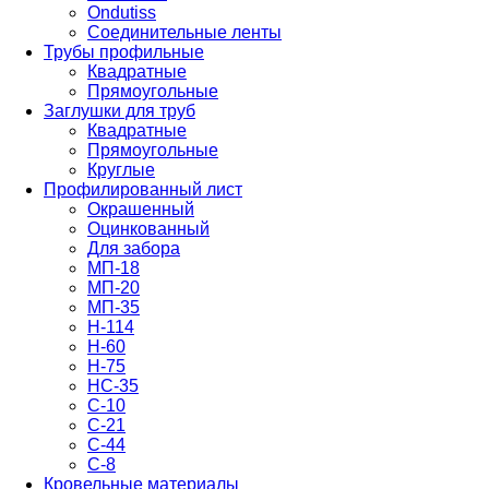
Ondutiss
Соединительные ленты
Трубы профильные
Квадратные
Прямоугольные
Заглушки для труб
Квадратные
Прямоугольные
Круглые
Профилированный лист
Окрашенный
Оцинкованный
Для забора
МП-18
МП-20
МП-35
Н-114
Н-60
Н-75
НС-35
С-10
С-21
С-44
С-8
Кровельные материалы