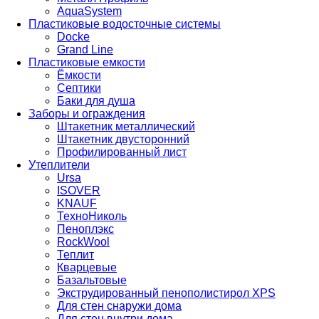
AquaSystem
Пластиковые водосточные системы
Docke
Grand Line
Пластиковые емкости
Ёмкости
Септики
Баки для душа
Заборы и ограждения
Штакетник металлический
Штакетник двусторонний
Профилированный лист
Утеплители
Ursa
ISOVER
KNAUF
ТехноНиколь
Пеноплэкс
RockWool
Теплит
Кварцевые
Базальтовые
Экструдированный пенополистирол XPS
Для стен снаружи дома
Для стен внутри дома