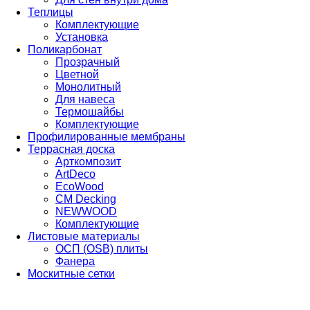
Теплицы
Комплектующие
Установка
Поликарбонат
Прозрачный
Цветной
Монолитный
Для навеса
Термошайбы
Комплектующие
Профилированные мембраны
Террасная доска
Арткомпозит
ArtDeco
EcoWood
CM Decking
NEWWOOD
Комплектующие
Листовые материалы
ОСП (OSB) плиты
Фанера
Москитные сетки