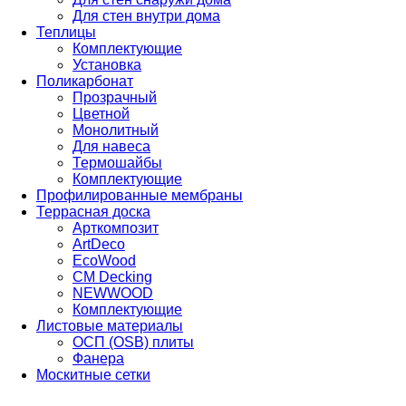
Для стен внутри дома
Теплицы
Комплектующие
Установка
Поликарбонат
Прозрачный
Цветной
Монолитный
Для навеса
Термошайбы
Комплектующие
Профилированные мембраны
Террасная доска
Арткомпозит
ArtDeco
EcoWood
CM Decking
NEWWOOD
Комплектующие
Листовые материалы
ОСП (OSB) плиты
Фанера
Москитные сетки