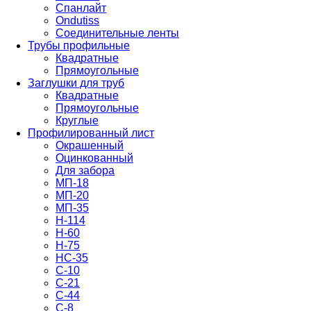
Спанлайт
Ondutiss
Соединительные ленты
Трубы профильные
Квадратные
Прямоугольные
Заглушки для труб
Квадратные
Прямоугольные
Круглые
Профилированный лист
Окрашенный
Оцинкованный
Для забора
МП-18
МП-20
МП-35
Н-114
Н-60
Н-75
НС-35
С-10
С-21
С-44
С-8