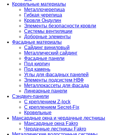
Кровельные материалы
Металлочерепица
Гибкая черепица
Кровля Ондулин
Элементы безопасности кровли
Системы вентиляции
Доборные элементы
Фасадные материалы
Сайдинг виниловый
Металлический сайдинг
Фасадные панели
Под кирпич
Под камень
Углы для фасадных панелей
Элементы подсистем НВФ
Металлокассеты для фасада
Линеарные панели
Сэндвич-панели
С креплением Z-lock
С креплением Secret-Fix
Кровельные
Мансардные окна и чердачные лестницы
Мансардные окна Fakro
Чердачные лестницы Fakro
Металлические водосточные системы