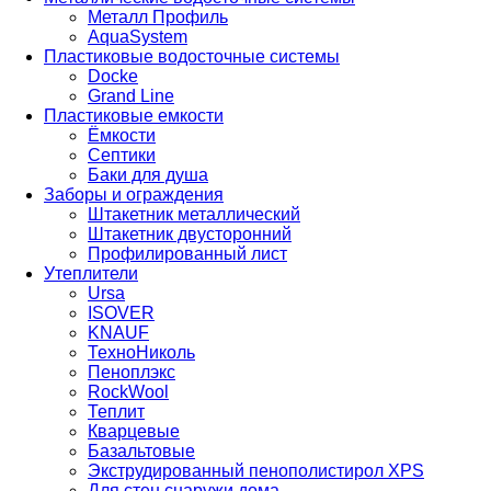
Металл Профиль
AquaSystem
Пластиковые водосточные системы
Docke
Grand Line
Пластиковые емкости
Ёмкости
Септики
Баки для душа
Заборы и ограждения
Штакетник металлический
Штакетник двусторонний
Профилированный лист
Утеплители
Ursa
ISOVER
KNAUF
ТехноНиколь
Пеноплэкс
RockWool
Теплит
Кварцевые
Базальтовые
Экструдированный пенополистирол XPS
Для стен снаружи дома