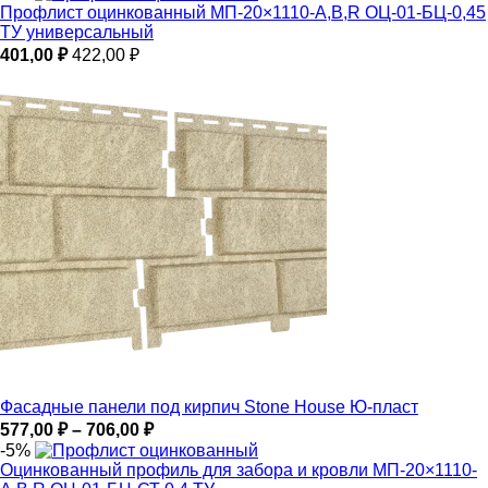
1452,00 ₽
Профлист оцинкованный МП-20×1110-A,B,R ОЦ-01-БЦ-0,45
–
ТУ универсальный
1851,00 ₽
401,00
₽
422,00
₽
Фасадные панели под кирпич Stone House Ю-пласт
Диапазон
577,00
₽
–
706,00
₽
цен:
-5%
577,00 ₽
Оцинкованный профиль для забора и кровли МП-20×1110-