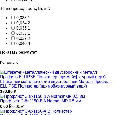
Теплопроводность, Вт/м·К
0,033
1
0,034
2
0,035
1
0,036
1
0,037
2
0,040
4
Показать результат
Популярно
Штакетник металлический двусторонний Металл Профиль
ELLIPSE Полиэстер (прямой/фигурный верх)
180,00
₽
Профлист С-8×1150-B A NormanMP 0,5 мм
0,00
₽
0,00
₽