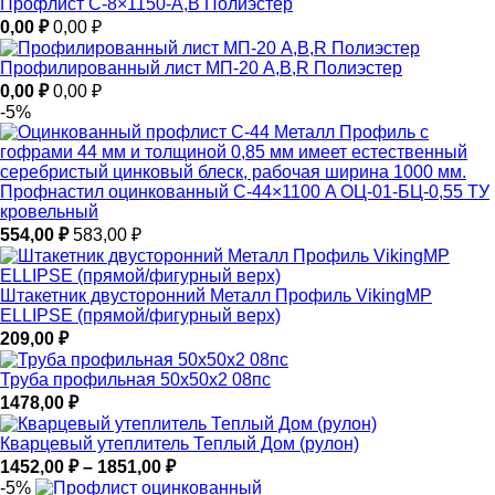
Профлист С-8×1150-A,B Полиэстер
0,00
₽
0,00
₽
Профилированный лист МП-20 A,B,R Полиэстер
0,00
₽
0,00
₽
-5%
Профнастил оцинкованный С-44×1100 A ОЦ-01-БЦ-0,55 ТУ
кровельный
554,00
₽
583,00
₽
Штакетник двусторонний Металл Профиль VikingMP
ELLIPSE (прямой/фигурный верх)
209,00
₽
Труба профильная 50х50х2 08пс
1478,00
₽
Кварцевый утеплитель Теплый Дом (рулон)
Диапазон
1452,00
₽
–
1851,00
₽
цен:
-5%