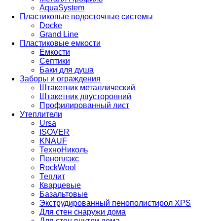
AquaSystem
Пластиковые водосточные системы
Docke
Grand Line
Пластиковые емкости
Ёмкости
Септики
Баки для душа
Заборы и ограждения
Штакетник металлический
Штакетник двусторонний
Профилированный лист
Утеплители
Ursa
ISOVER
KNAUF
ТехноНиколь
Пеноплэкс
RockWool
Теплит
Кварцевые
Базальтовые
Экструдированный пенополистирол XPS
Для стен снаружи дома
Для стен внутри дома