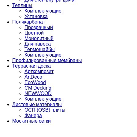
Теплицы
Комплектующие
Установка
Поликарбонат
Прозрачный
Цветной
Монолитный
Для навеса
Термошайбы
Комплектующие
Профилированные мембраны
Террасная доска
Арткомпозит
ArtDeco
EcoWood
CM Decking
NEWWOOD
Комплектующие
Листовые материалы
ОСП (OSB) плиты
Фанера
Москитные сетки