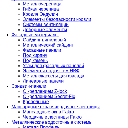
Металлочерепица
Гибкая черепица
Кровля Ондулин
Элементы безопасности кровли
Системы вентиляции
Доборные элементы
Фасадные материалы
Сайдинг виниловый
Металлический сайдинг
Фасадные панели
Под кирпич
Под камень
Углы для фасадных панелей
Элементы подсистем НВФ
Металлокассеты для фасада
Линеарные панели
Сэндвич-панели
С креплением Z-lock
С креплением Secret-Fix
Кровельные
Мансардные окна и чердачные лестницы
Мансардные окна Fakro
Чердачные лестницы Fakro
Металлические водосточные системы
Металл Профиль