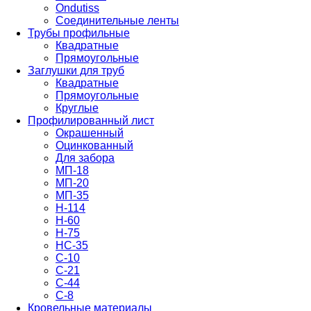
Ondutiss
Соединительные ленты
Трубы профильные
Квадратные
Прямоугольные
Заглушки для труб
Квадратные
Прямоугольные
Круглые
Профилированный лист
Окрашенный
Оцинкованный
Для забора
МП-18
МП-20
МП-35
Н-114
Н-60
Н-75
НС-35
С-10
С-21
С-44
С-8
Кровельные материалы