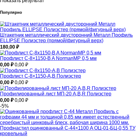
Показать результат
Популярно
Штакетник металлический двусторонний Металл Профиль
ELLIPSE Полиэстер (прямой/фигурный верх)
180,00
₽
Профлист С-8×1150-B A NormanMP 0,5 мм
0,00
₽
0,00
₽
Профлист С-8×1150-A,B Полиэстер
0,00
₽
0,00
₽
Профилированный лист МП-20 A,B,R Полиэстер
0,00
₽
0,00
₽
-5%
Профнастил оцинкованный С-44×1100 A ОЦ-01-БЦ-0,55 ТУ
кровельный