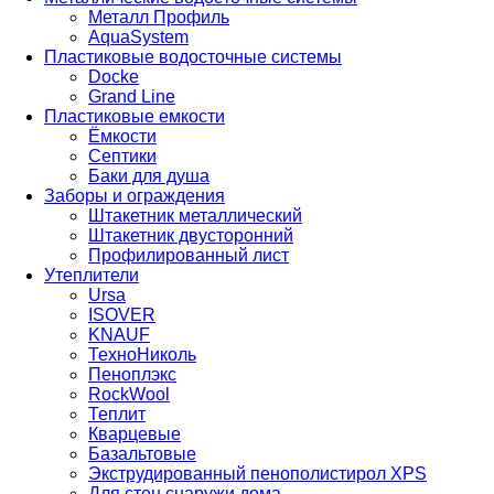
Металл Профиль
AquaSystem
Пластиковые водосточные системы
Docke
Grand Line
Пластиковые емкости
Ёмкости
Септики
Баки для душа
Заборы и ограждения
Штакетник металлический
Штакетник двусторонний
Профилированный лист
Утеплители
Ursa
ISOVER
KNAUF
ТехноНиколь
Пеноплэкс
RockWool
Теплит
Кварцевые
Базальтовые
Экструдированный пенополистирол XPS
Для стен снаружи дома