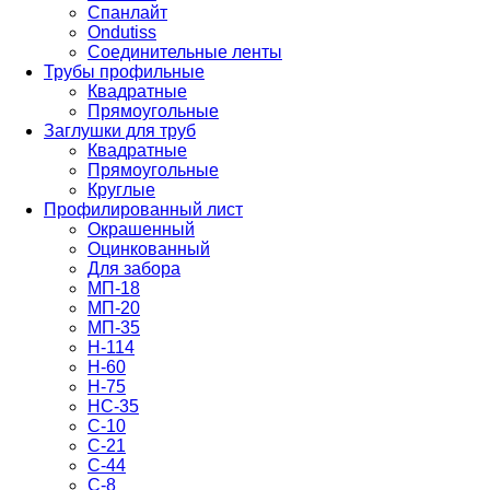
Спанлайт
Ondutiss
Соединительные ленты
Трубы профильные
Квадратные
Прямоугольные
Заглушки для труб
Квадратные
Прямоугольные
Круглые
Профилированный лист
Окрашенный
Оцинкованный
Для забора
МП-18
МП-20
МП-35
Н-114
Н-60
Н-75
НС-35
С-10
С-21
С-44
С-8