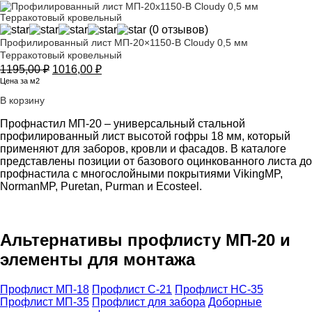
(0 отзывов)
Профилированный лист МП-20×1150-B Cloudy 0,5 мм
Терракотовый кровельный
Первоначальная
Текущая
1195,00
₽
1016,00
₽
цена
цена:
Цена за м2
составляла
1016,00 ₽.
В корзину
1195,00 ₽.
Профнастил МП-20 – универсальный стальной
профилированный лист высотой гофры 18 мм, который
применяют для заборов, кровли и фасадов. В каталоге
представлены позиции от базового оцинкованного листа до
профнастила с многослойными покрытиями VikingMP,
NormanMP, Puretan, Purman и Ecosteel.
Альтернативы профлисту МП-20 и
элементы для монтажа
Профлист МП-18
Профлист С-21
Профлист НС-35
Профлист МП-35
Профлист для забора
Доборные