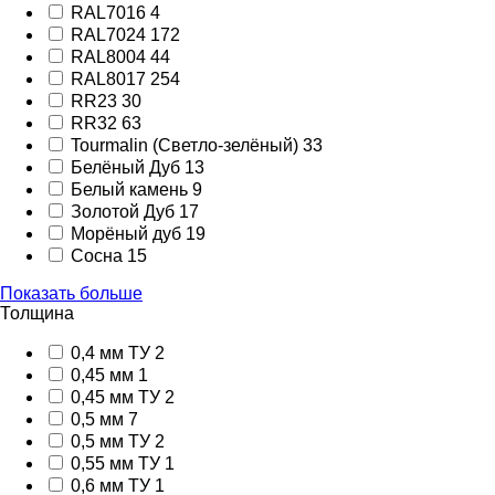
RAL7016
4
RAL7024
172
RAL8004
44
RAL8017
254
RR23
30
RR32
63
Tourmalin (Светло-зелёный)
33
Белёный Дуб
13
Белый камень
9
Золотой Дуб
17
Морёный дуб
19
Сосна
15
Показать больше
Толщина
0,4 мм ТУ
2
0,45 мм
1
0,45 мм ТУ
2
0,5 мм
7
0,5 мм ТУ
2
0,55 мм ТУ
1
0,6 мм ТУ
1