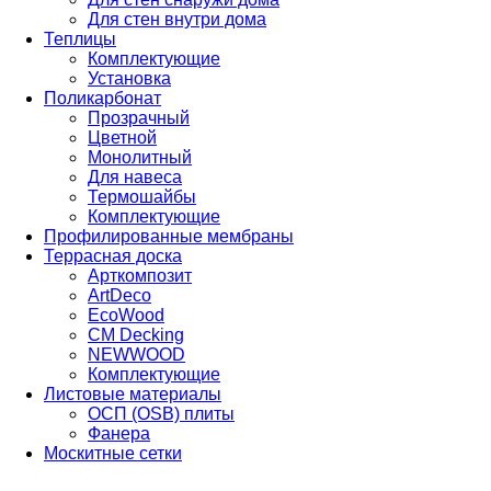
Для стен внутри дома
Теплицы
Комплектующие
Установка
Поликарбонат
Прозрачный
Цветной
Монолитный
Для навеса
Термошайбы
Комплектующие
Профилированные мембраны
Террасная доска
Арткомпозит
ArtDeco
EcoWood
CM Decking
NEWWOOD
Комплектующие
Листовые материалы
ОСП (OSB) плиты
Фанера
Москитные сетки