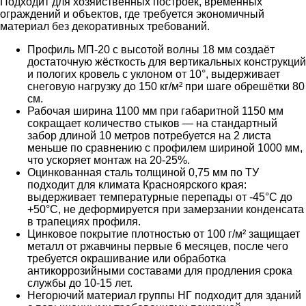
Подходит для хозяйственных построек, временных
ограждений и объектов, где требуется экономичный
материал без декоративных требований.
Профиль МП-20 с высотой волны 18 мм создаёт
достаточную жёсткость для вертикальных конструкций
и пологих кровель с уклоном от 10°, выдерживает
снеговую нагрузку до 150 кг/м² при шаге обрешётки 80
см.
Рабочая ширина 1100 мм при габаритной 1150 мм
сокращает количество стыков — на стандартный
забор длиной 10 метров потребуется на 2 листа
меньше по сравнению с профилем шириной 1000 мм,
что ускоряет монтаж на 20-25%.
Оцинкованная сталь толщиной 0,75 мм по ТУ
подходит для климата Красноярского края:
выдерживает температурные перепады от -45°C до
+50°C, не деформируется при замерзании конденсата
в трапециях профиля.
Цинковое покрытие плотностью от 100 г/м² защищает
металл от ржавчины первые 6 месяцев, после чего
требуется окрашивание или обработка
антикоррозийными составами для продления срока
службы до 10-15 лет.
Негорючий материал группы НГ подходит для зданий