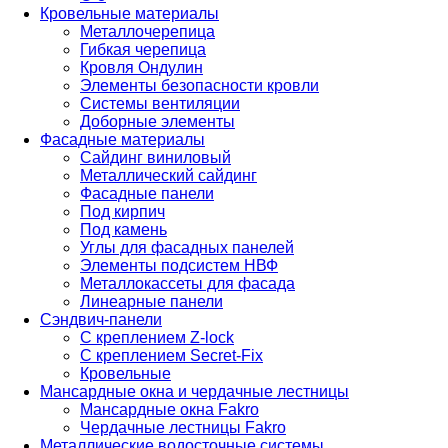
Кровельные материалы
Металлочерепица
Гибкая черепица
Кровля Ондулин
Элементы безопасности кровли
Системы вентиляции
Доборные элементы
Фасадные материалы
Сайдинг виниловый
Металлический сайдинг
Фасадные панели
Под кирпич
Под камень
Углы для фасадных панелей
Элементы подсистем НВФ
Металлокассеты для фасада
Линеарные панели
Сэндвич-панели
С креплением Z-lock
С креплением Secret-Fix
Кровельные
Мансардные окна и чердачные лестницы
Мансардные окна Fakro
Чердачные лестницы Fakro
Металлические водосточные системы