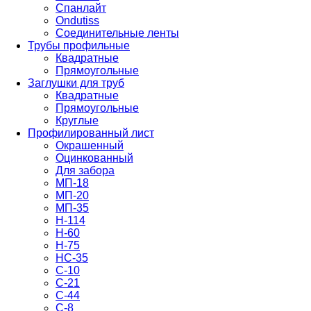
Спанлайт
Ondutiss
Соединительные ленты
Трубы профильные
Квадратные
Прямоугольные
Заглушки для труб
Квадратные
Прямоугольные
Круглые
Профилированный лист
Окрашенный
Оцинкованный
Для забора
МП-18
МП-20
МП-35
Н-114
Н-60
Н-75
НС-35
С-10
С-21
С-44
С-8