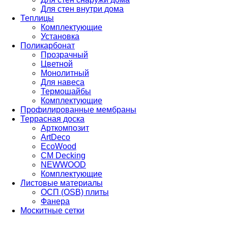
Для стен внутри дома
Теплицы
Комплектующие
Установка
Поликарбонат
Прозрачный
Цветной
Монолитный
Для навеса
Термошайбы
Комплектующие
Профилированные мембраны
Террасная доска
Арткомпозит
ArtDeco
EcoWood
CM Decking
NEWWOOD
Комплектующие
Листовые материалы
ОСП (OSB) плиты
Фанера
Москитные сетки