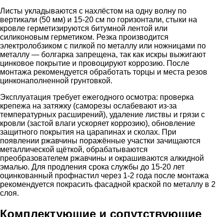
Листы укладываются с нахлёстом на одну волну по
вертикали (50 мм) и 15-20 см по горизонтали, стыки на
кровле герметизируются битумной лентой или
силиконовым герметиком. Резка производится
электролобзиком с пилкой по металлу или ножницами по
металлу — болгарка запрещена, так как искры выжигают
цинковое покрытие и провоцируют коррозию. После
монтажа рекомендуется обработать торцы и места резов
цинконаполненной грунтовкой.
Эксплуатация требует ежегодного осмотра: проверка
крепежа на затяжку (саморезы ослабевают из-за
температурных расширений), удаление листвы и грязи с
кровли (застой влаги ускоряет коррозию), обновление
защитного покрытия на царапинах и сколах. При
появлении ржавчины поражённые участки зачищаются
металлической щёткой, обрабатываются
преобразователем ржавчины и окрашиваются алкидной
эмалью. Для продления срока службы до 15-20 лет
оцинкованный профнастил через 1-2 года после монтажа
рекомендуется покрасить фасадной краской по металлу в 2
слоя.
Комплектующие и сопутствующие