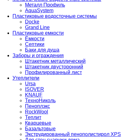
Металл Профиль
AquaSystem
Пластиковые водосточные системы
Docke
Grand Line
Пластиковые емкости
Ёмкости
Септики
Баки для душа
Заборы и ограждения
Штакетник металлический
Штакетник двусторонний
Профилированный лист
Утеплители
Ursa
ISOVER
KNAUF
ТехноНиколь
Пеноплэкс
RockWool
Теплит
Кварцевые
Базальтовые
Экструдированный пенополистирол XPS
Для стен снаружи дома