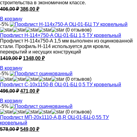
строительства в экономичном классе.
Первоначальная
Текущая
406,00
₽
386,00
₽
цена
цена:
В корзину
составляла
386,00 ₽.
-5%
406,00 ₽.
(0 отзывов)
Профлист Н-114×750-A ОЦ-01-БЦ 1,5 ТУ кровельный
Профлист Н-114x750-A 1,5 мм выполнен из оцинкованной
стали. Профиль Н-114 используется для кровли,
перекрытий и несущих конструкций
Первоначальная
Текущая
1419,00
₽
1348,00
₽
цена
цена:
В корзину
составляла
1348,00 ₽.
-5%
1419,00 ₽.
(0 отзывов)
Профлист С-10х1150-B ОЦ-01-БЦ 0,5 ТУ кровельный
Первоначальная
Текущая
496,00
₽
471,00
₽
цена
цена:
В корзину
составляла
471,00 ₽.
-5%
496,00 ₽.
(0 отзывов)
Профлист МП-20х1110-A,B,R ОЦ-01-БЦ-0,55 ТУ
кровельный
Первоначальная
Текущая
578,00
₽
549,00
₽
цена
цена: