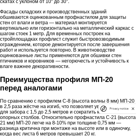
скатах с уклоном от 10° до 30°.
Фасады складских и производственных зданий
обшиваются оцинкованным профнастилом для защиты
стен от влаги и ветра — материал монтируется
вертикально или горизонтально на металлический каркас с
шагом стоек 1 метр. Для временных построек на
стройплощадках профлист служит быстровозводимым
ограждением, которое демонтируется после завершения
работ и используется повторно. В животноводстве
оцинкованные листы применяются для обшивки стен
птичников и коровников — негорючесть и устойчивость к
влаге важнее декоративности.
Преимущества профиля МП-20
перед аналогами
По сравнению с профилем С-8 (высота волны 8 мм) МП-20
в 2,5 раза жёстче на изгиб, что позволяет увеличить шаг лаг
Privacy notice
для забора с 1,5 до 2,5 метров и сократить количество
опорных столбов. Относительно профнастила С-21 (высота
21 мм) МП-20 легче на 8-10% при толщине 0,75 мм —
разница критична при монтаже на высоте или в одиночку,
когда вес листа 6 метров превышает 20 кг.