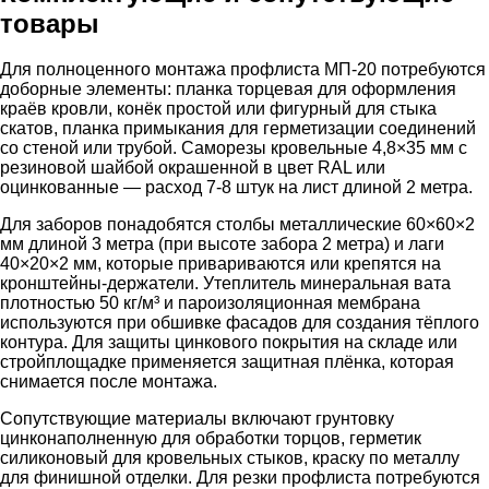
товары
Для полноценного монтажа профлиста МП-20 потребуются
доборные элементы: планка торцевая для оформления
краёв кровли, конёк простой или фигурный для стыка
скатов, планка примыкания для герметизации соединений
со стеной или трубой. Саморезы кровельные 4,8×35 мм с
резиновой шайбой окрашенной в цвет RAL или
оцинкованные — расход 7-8 штук на лист длиной 2 метра.
Для заборов понадобятся столбы металлические 60×60×2
мм длиной 3 метра (при высоте забора 2 метра) и лаги
40×20×2 мм, которые привариваются или крепятся на
кронштейны-держатели. Утеплитель минеральная вата
плотностью 50 кг/м³ и пароизоляционная мембрана
используются при обшивке фасадов для создания тёплого
контура. Для защиты цинкового покрытия на складе или
стройплощадке применяется защитная плёнка, которая
снимается после монтажа.
Сопутствующие материалы включают грунтовку
цинконаполненную для обработки торцов, герметик
силиконовый для кровельных стыков, краску по металлу
для финишной отделки. Для резки профлиста потребуются