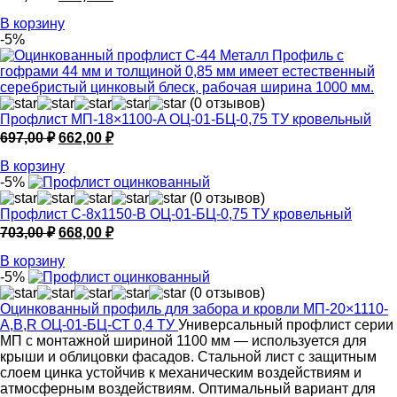
цена
цена:
В корзину
составляла
406,00 ₽.
-5%
427,00 ₽.
(0 отзывов)
Профлист МП-18×1100-A ОЦ-01-БЦ-0,75 ТУ кровельный
Первоначальная
Текущая
697,00
₽
662,00
₽
цена
цена:
В корзину
составляла
662,00 ₽.
-5%
697,00 ₽.
(0 отзывов)
Профлист С-8х1150-B ОЦ-01-БЦ-0,75 ТУ кровельный
Первоначальная
Текущая
703,00
₽
668,00
₽
цена
цена:
В корзину
составляла
668,00 ₽.
-5%
703,00 ₽.
(0 отзывов)
Оцинкованный профиль для забора и кровли МП-20×1110-
A,B,R ОЦ-01-БЦ-СТ 0,4 ТУ
Универсальный профлист серии
МП с монтажной шириной 1100 мм — используется для
крыши и облицовки фасадов. Стальной лист с защитным
слоем цинка устойчив к механическим воздействиям и
атмосферным воздействиям. Оптимальный вариант для