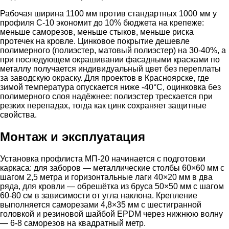
Рабочая ширина 1100 мм против стандартных 1000 мм у
профиля С-10 экономит до 10% бюджета на крепеже:
меньше саморезов, меньше стыков, меньше риска
протечек на кровле. Цинковое покрытие дешевле
полимерного (полиэстер, матовый полиэстер) на 30-40%, а
при последующем окрашивании фасадными красками по
металлу получается индивидуальный цвет без переплаты
за заводскую окраску. Для проектов в Красноярске, где
зимой температура опускается ниже -40°C, оцинковка без
полимерного слоя надёжнее: полиэстер трескается при
резких перепадах, тогда как цинк сохраняет защитные
свойства.
Монтаж и эксплуатация
Установка профлиста МП-20 начинается с подготовки
каркаса: для заборов — металлические столбы 60×60 мм с
шагом 2,5 метра и горизонтальные лаги 40×20 мм в два
ряда, для кровли — обрешётка из бруса 50×50 мм с шагом
60-80 см в зависимости от угла наклона. Крепление
выполняется саморезами 4,8×35 мм с шестигранной
головкой и резиновой шайбой EPDM через нижнюю волну
— 6-8 саморезов на квадратный метр.