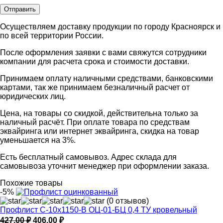
Осуществляем доставку продукции по городу Красноярск и
по всей территории России.
После оформления заявки с вами свяжутся сотрудники
компании для расчета срока и стоимости доставки.
Принимаем оплату наличными средствами, банковскими
картами, так же принимаем безналичный расчет от
юридических лиц.
Цена, на товары со скидкой, действительна только за
наличный расчёт. При оплате товара по средствам
эквайринга или интернет эквайринга, скидка на товар
уменьшается на 3%.
Есть бесплатный самовывоз. Адрес склада для
самовывоза уточнит менеджер при оформлении заказа.
Похожие товары
-5%
(0 отзывов)
Профлист С-10х1150-B ОЦ-01-БЦ 0,4 ТУ кровельный
Первоначальная
Текущая
427,00
₽
406,00
₽