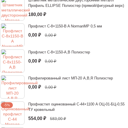
Штакетник металлический двусторонний Металл
Профиль ELLIPSE Полиэстер (прямой/фигурный верх)
180,00
₽
Профлист С-8×1150-B A NormanMP 0,5 мм
0,00
₽
0,00
₽
Профлист С-8×1150-A,B Полиэстер
0,00
₽
0,00
₽
Профилированный лист МП-20 A,B,R Полиэстер
0,00
₽
0,00
₽
Профнастил оцинкованный С-44×1100 A ОЦ-01-БЦ-0,55
-5%
ТУ кровельный
554,00
₽
583,00
₽