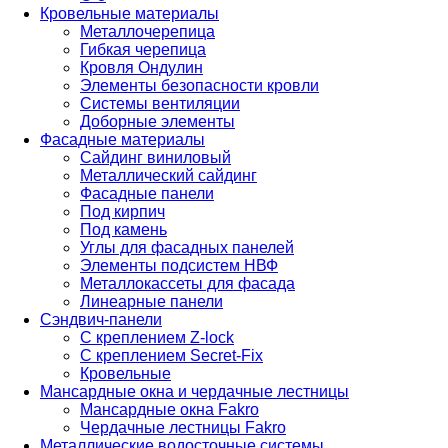
Кровельные материалы
Металлочерепица
Гибкая черепица
Кровля Ондулин
Элементы безопасности кровли
Системы вентиляции
Доборные элементы
Фасадные материалы
Сайдинг виниловый
Металлический сайдинг
Фасадные панели
Под кирпич
Под камень
Углы для фасадных панелей
Элементы подсистем НВФ
Металлокассеты для фасада
Линеарные панели
Сэндвич-панели
С креплением Z-lock
С креплением Secret-Fix
Кровельные
Мансардные окна и чердачные лестницы
Мансардные окна Fakro
Чердачные лестницы Fakro
Металлические водосточные системы