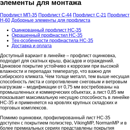
элементы для монтажа
Профлист МП-35
Профлист С-44
Профлист С-21
Профлист
Н-60
Доборные элементы для профлиста
Оцинкованный профлист НС-35
Окрашенный профнастил НС-35
Тех-особенности профнастила НС-35
Доставка и оплата
Доступный вариант в линейке – профлист оцинковка,
подходит для скатных крыш, фасадов и ограждений.
Цинковое покрытие устойчиво к коррозии при высокой
влажности и перепадах температур, что важно для
сибирского климата. Чем толще металл, тем выше несущая
способность листа и сопротивление снеговым и ветровым
нагрузкам – модификации от 0,75 мм востребованы на
промышленных и коммерческих объектах, а лист 0,85 мм
показывает максимальную несущую способность в линейке
НС-35 и применяется на кровлях крупных складских и
торговых комплексов.
Помимо оцинковки, профилированный лист НС-35
доступен с покрытием полиэстер, VikingMP, NormanMP и в
более премиальных сериях представлены покрытия