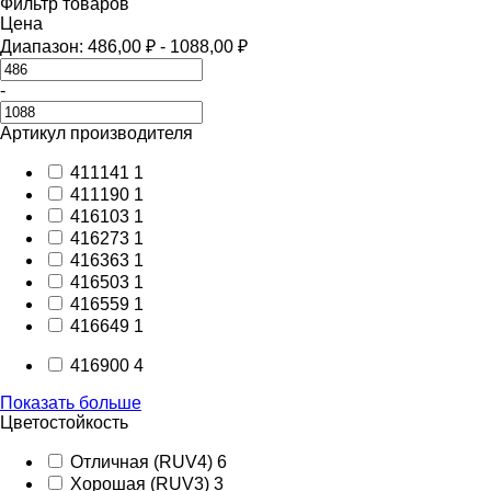
Фильтр товаров
Цена
Диапазон:
486,00
₽
-
1088,00
₽
-
Артикул производителя
411141
1
411190
1
416103
1
416273
1
416363
1
416503
1
416559
1
416649
1
416900
4
Показать больше
Цветостойкость
Отличная (RUV4)
6
Хорошая (RUV3)
3