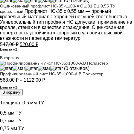
(0 отзывов)
Оцинкованный профлист НС-35×1100-A ОЦ 01 БЦ 0,55 ТУ
Профлист НС-35 с 0,55 мм — прочный
кровельный
кровельный материал с хорошей несущей способностью.
Универсальный тип профиля НС допускает применение на
кровле, стенах и в качестве ограждения. Оцинкованная
поверхность устойчива к коррозии в условиях высокой
влажности и перепадов температур.
Первоначальная
Текущая
547,00
₽
520,00
₽
цена
цена:
Цена за м2
составляла
520,00 ₽.
В корзину
547,00 ₽.
(0 отзывов)
Профилированный лист НС-35×1000-A,B Полиэстер
Диапазон
568,00
₽
–
1122,00
₽
цен:
Цена за м2
568,00 ₽
В корзину
–
1122,00 ₽
Толщина:
0,5 мм ТУ
0,5 мм ТУ
0,7 мм ТУ
0,75 мм ТУ