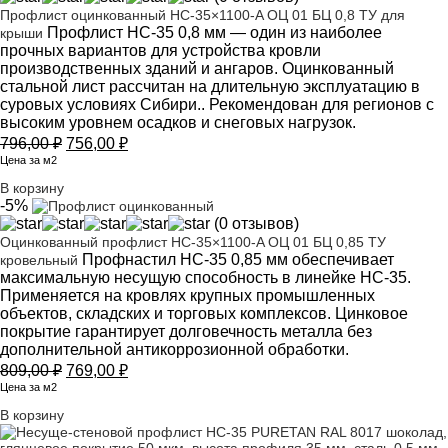
Профлист оцинкованный НС-35×1100-A ОЦ 01 БЦ 0,8 ТУ для
Профлист НС-35 0,8 мм — один из наиболее
крыши
прочных вариантов для устройства кровли
производственных зданий и ангаров. Оцинкованный
стальной лист рассчитан на длительную эксплуатацию в
суровых условиях Сибири.. Рекомендован для регионов с
высоким уровнем осадков и снеговых нагрузок.
Первоначальная
Текущая
796,00
₽
756,00
₽
цена
цена:
Цена за м2
составляла
756,00 ₽.
В корзину
796,00 ₽.
-5%
(0 отзывов)
Оцинкованный профлист НС-35×1100-A ОЦ 01 БЦ 0,85 ТУ
Профнастил НС-35 0,85 мм обеспечивает
кровельный
максимальную несущую способность в линейке НС-35.
Применяется на кровлях крупных промышленных
объектов, складских и торговых комплексов. Цинковое
покрытие гарантирует долговечность металла без
дополнительной антикоррозионной обработки.
Первоначальная
Текущая
809,00
₽
769,00
₽
цена
цена:
Цена за м2
составляла
769,00 ₽.
В корзину
809,00 ₽.