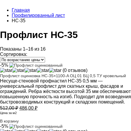
Главная
Профилированный лист
НС-35
Профлист НС-35
Показаны 1–16 из 16
Сортировка:
-5%
(0 отзывов)
Профлист оцинковка НС-35×1100-A ОЦ 01 БЦ 0,5 ТУ кровельный
Несуще-стеновой профнастил НС-35 0,5 мм —
универсальный профлист для скатных крыш, фасадов и
ограждений. Ребра жёсткости высотой 35 мм обеспечивают
повышенную прочность на изгиб. Подходит для возведения
быстровозводимых конструкций и складских помещений.
Первоначальная
Текущая
512,00
₽
486,00
₽
цена
цена:
Цена за м2
составляла
486,00 ₽.
В корзину
512,00 ₽.
-5%