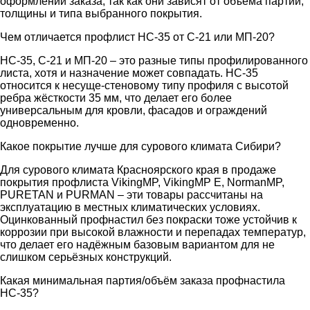
оформлении заказа, так как они зависят от объёма партии,
толщины и типа выбранного покрытия.
Чем отличается профлист НС-35 от С-21 или МП-20?
НС-35, С-21 и МП-20 – это разные типы профилированного
листа, хотя и назначение может совпадать. НС-35
относится к несуще-стеновому типу профиля с высотой
ребра жёсткости 35 мм, что делает его более
универсальным для кровли, фасадов и ограждений
одновременно.
Какое покрытие лучше для сурового климата Сибири?
Для сурового климата Красноярского края в продаже
покрытия профлиста VikingMP, VikingMP E, NormanMP,
PURETAN и PURMAN – эти товары рассчитаны на
эксплуатацию в местных климатических условиях.
Оцинкованный профнастил без покраски тоже устойчив к
коррозии при высокой влажности и перепадах температур,
что делает его надёжным базовым вариантом для не
слишком серьёзных конструкций.
Какая минимальная партия/объём заказа профнастила
НС-35?