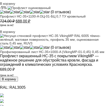
составляла
595,00 ₽.
В корзину
626,00 ₽.
-5%
(0 отзывов)
Профлист НС-35×1100-A ОЦ-01-БЦ 0,7 ТУ кровельный
Первоначальная
Текущая
724,00
₽
688,00
₽
цена
цена:
Цена за м2
составляла
688,00 ₽.
В корзину
724,00 ₽.
(0 отзывов)
Профилированный лист НС-35×1000-A (VikingMP-01-0,45) 0,45 мм
Профлист окрашенный НС-35 с покрытием VikingMP —
надёжное решение для обустройства кровли, фасада и
ограждений в климатических условиях Красноярска.
689,00
₽
Цена за м2
В корзину
RAL:
RAL3005