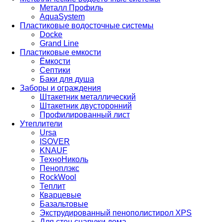
Металл Профиль
AquaSystem
Пластиковые водосточные системы
Docke
Grand Line
Пластиковые емкости
Ёмкости
Септики
Баки для душа
Заборы и ограждения
Штакетник металлический
Штакетник двусторонний
Профилированный лист
Утеплители
Ursa
ISOVER
KNAUF
ТехноНиколь
Пеноплэкс
RockWool
Теплит
Кварцевые
Базальтовые
Экструдированный пенополистирол XPS
Для стен снаружи дома