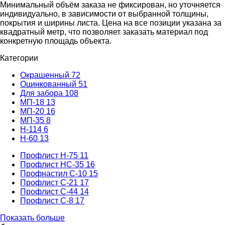
Минимальный объём заказа не фиксирован, но уточняется
индивидуально, в зависимости от выбранной толщины,
покрытия и ширины листа. Цена на все позиции указана за
квадратный метр, что позволяет заказать материал под
конкретную площадь объекта.
Категории
Окрашенный
72
Оцинкованный
51
Для забора
108
МП-18
13
МП-20
16
МП-35
8
Н-114
6
Н-60
13
Профлист Н-75
11
Профлист НС-35
16
Профнастил С-10
15
Профлист С-21
17
Профлист С-44
14
Профлист С-8
17
Показать больше