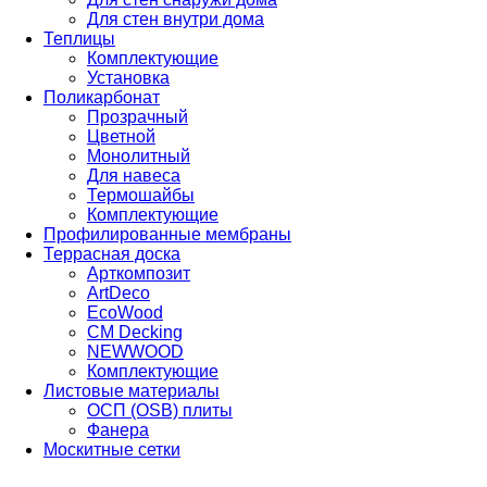
Для стен внутри дома
Теплицы
Комплектующие
Установка
Поликарбонат
Прозрачный
Цветной
Монолитный
Для навеса
Термошайбы
Комплектующие
Профилированные мембраны
Террасная доска
Арткомпозит
ArtDeco
EcoWood
CM Decking
NEWWOOD
Комплектующие
Листовые материалы
ОСП (OSB) плиты
Фанера
Москитные сетки