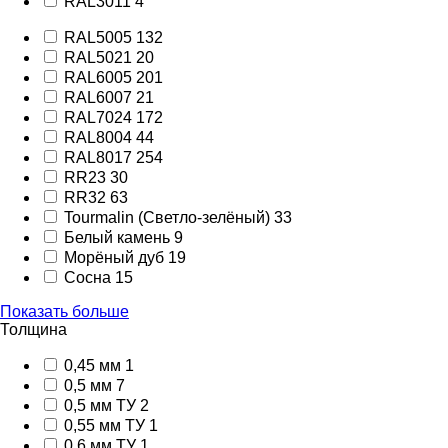
RAL3011
4
RAL5005
132
RAL5021
20
RAL6005
201
RAL6007
21
RAL7024
172
RAL8004
44
RAL8017
254
RR23
30
RR32
63
Tourmalin (Светло-зелёный)
33
Белый камень
9
Морёный дуб
19
Сосна
15
Показать больше
Толщина
0,45 мм
1
0,5 мм
7
0,5 мм ТУ
2
0,55 мм ТУ
1
0,6 мм ТУ
1