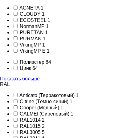
AGNETA
1
CLOUDY
1
ECOSTEEL
1
NormanMP
1
PURETAN
1
PURMAN
1
VikingMP
1
VikingMP E
1
Полиэстер
84
Цинк
64
Показать больше
RAL
Anticato (Терракотовый)
1
Citrine (Тёмно-синий)
1
Cooper (Медный)
1
GALMEI (Сиреневый)
1
RAL1014
2
RAL1015
2
RAL3005
5