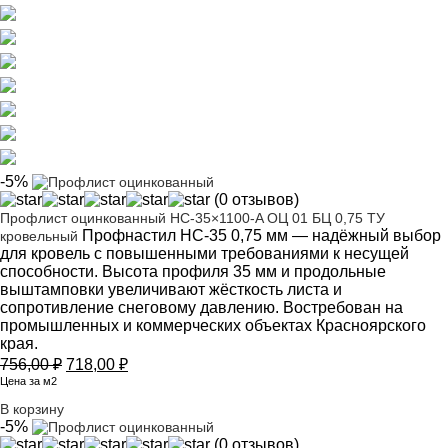
-5%
(0 отзывов)
Профлист оцинкованный НС-35×1100-A ОЦ 01 БЦ 0,75 ТУ
Профнастил НС-35 0,75 мм — надёжный выбор
кровельный
для кровель с повышенными требованиями к несущей
способности. Высота профиля 35 мм и продольные
выштамповки увеличивают жёсткость листа и
сопротивление снеговому давлению. Востребован на
промышленных и коммерческих объектах Красноярского
края.
Первоначальная
Текущая
756,00
₽
718,00
₽
цена
цена:
Цена за м2
составляла
718,00 ₽.
В корзину
756,00 ₽.
-5%
(0 отзывов)