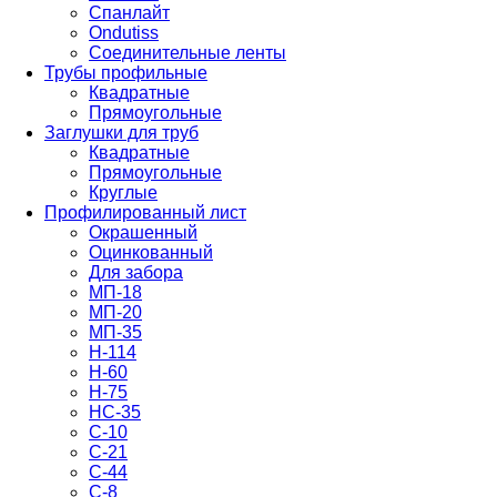
Спанлайт
Ondutiss
Соединительные ленты
Трубы профильные
Квадратные
Прямоугольные
Заглушки для труб
Квадратные
Прямоугольные
Круглые
Профилированный лист
Окрашенный
Оцинкованный
Для забора
МП-18
МП-20
МП-35
Н-114
Н-60
Н-75
НС-35
С-10
С-21
С-44
С-8