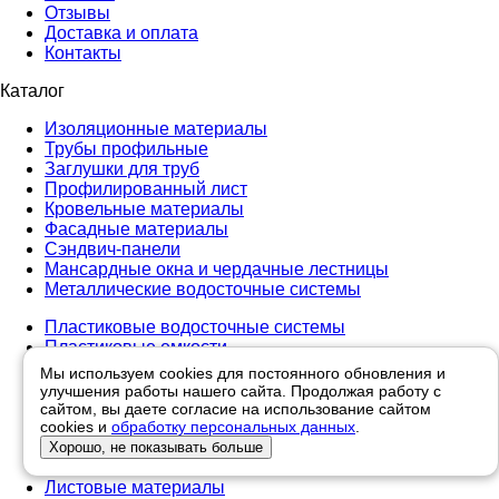
Отзывы
Доставка и оплата
Контакты
Каталог
Изоляционные материалы
Трубы профильные
Заглушки для труб
Профилированный лист
Кровельные материалы
Фасадные материалы
Сэндвич-панели
Мансардные окна и чердачные лестницы
Металлические водосточные системы
Пластиковые водосточные системы
Пластиковые емкости
Заборы и ограждения
Мы используем cookies для постоянного обновления и
Утеплители
улучшения работы нашего сайта. Продолжая работу с
Теплицы
сайтом, вы даете согласие на использование сайтом
cookies и
Поликарбонат
обработку персональных данных
.
Профилированные мембраны
Хорошо, не показывать больше
Террасная доска
Листовые материалы