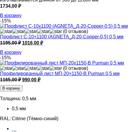
1734,00
₽
В корзину
-15%
(0 отзывов)
Профлист С-10×1100 (AGNETA_Д-20-Copper-0,5) 0,5 мм
Первоначальная
Текущая
1195,00
₽
1016,00
₽
цена
цена:
В корзину
составляла
1016,00 ₽.
-15%
1195,00 ₽.
(0 отзывов)
Профилированный лист МП-20×1150-B Purman 0,5 мм
Первоначальная
Текущая
1165,00
₽
990,00
₽
цена
цена:
В корзину
составляла
990,00 ₽.
1165,00 ₽.
Толщина:
0,5 мм
0,5 мм
RAL:
Citrine (Тёмно-синий)