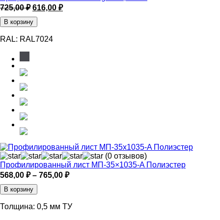
Первоначальная
Текущая
725,00
₽
616,00
₽
цена
цена:
В корзину
составляла
616,00 ₽.
725,00 ₽.
RAL:
RAL7024
(0 отзывов)
Профилированный лист МП-35×1035-A Полиэстер
Диапазон
568,00
₽
–
765,00
₽
цен:
В корзину
568,00 ₽
–
Толщина:
0,5 мм ТУ
765,00 ₽