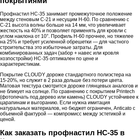
покрытиями
Профнастил НС-35 занимает промежуточное положение
между стеновым С-21 и несущим Н-60. По сравнению с
С-21 высота волны больше на 14 мм, что увеличивает
жесткость на 40% и позволяет применять для кровли с
углом наклона от 10°. Профиль Н-60 прочнее, но тяжелее
на 25% и требует усиленной обрешетки — для частного
строительства это избыточные затраты. Для
комбинированных задач (забор + навес или кровля
хозпостройки) НС-35 оптимален по цене и
характеристикам.
Покрытие CLOUDY дороже стандартного полиэстера на
15-20%, но служит в 2 раза дольше без потери цвета.
Матовая текстура смотрится дороже глянцевых аналогов и
не бликует на солнце. По сравнению с покрытием Printech
(фотопечать под дерево или камень) CLOUDY устойчивее к
царапинам и выгоранию. Если нужна имитация
натуральных материалов, но бюджет ограничен, Anticato с
объемной фактурой — компромисс между эстетикой и
ценой.
Как заказать профнастил НС-35 в