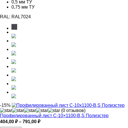
0,5 мм ТУ
0,75 мм ТУ
RAL:
RAL7024
-15%
(0 отзывов)
Профилированный лист С-10×1100-B,S Полиэстер
Диапазон
404,00
₽
–
791,00
₽
цен: