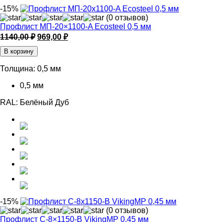
-15%
(0 отзывов)
Профлист МП-20×1100-A Ecosteel 0,5 мм
Первоначальная
Текущая
1140,00
₽
969,00
₽
цена
цена:
В корзину
составляла
969,00 ₽.
1140,00 ₽.
Толщина:
0,5 мм
0,5 мм
RAL:
Белёный Дуб
-15%
(0 отзывов)
Профлист С-8×1150-B VikingMP 0,45 мм