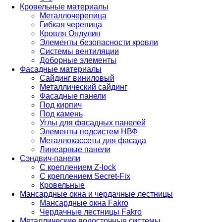
Кровельные материалы
Металлочерепица
Гибкая черепица
Кровля Ондулин
Элементы безопасности кровли
Системы вентиляции
Доборные элементы
Фасадные материалы
Сайдинг виниловый
Металлический сайдинг
Фасадные панели
Под кирпич
Под камень
Углы для фасадных панелей
Элементы подсистем НВФ
Металлокассеты для фасада
Линеарные панели
Сэндвич-панели
С креплением Z-lock
С креплением Secret-Fix
Кровельные
Мансардные окна и чердачные лестницы
Мансардные окна Fakro
Чердачные лестницы Fakro
Металлические водосточные системы