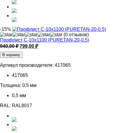
-15%
(0 отзывов)
Профлист С-10х1100 (PURETAN-20-0.5)
Первоначальная
Текущая
940,00
₽
799,00
₽
цена
цена:
В корзину
составляла
799,00 ₽.
940,00 ₽.
Артикул производителя:
417065
417065
Толщина:
0,5 мм
0,5 мм
RAL:
RAL8017