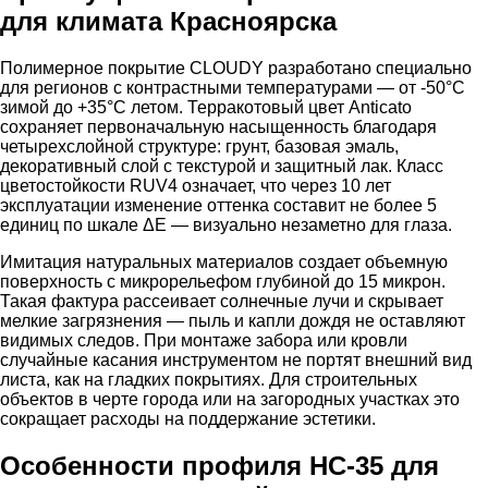
для климата Красноярска
Полимерное покрытие CLOUDY разработано специально
для регионов с контрастными температурами — от -50°C
зимой до +35°C летом. Терракотовый цвет Anticato
сохраняет первоначальную насыщенность благодаря
четырехслойной структуре: грунт, базовая эмаль,
декоративный слой с текстурой и защитный лак. Класс
цветостойкости RUV4 означает, что через 10 лет
эксплуатации изменение оттенка составит не более 5
единиц по шкале ΔE — визуально незаметно для глаза.
Имитация натуральных материалов создает объемную
поверхность с микрорельефом глубиной до 15 микрон.
Такая фактура рассеивает солнечные лучи и скрывает
мелкие загрязнения — пыль и капли дождя не оставляют
видимых следов. При монтаже забора или кровли
случайные касания инструментом не портят внешний вид
листа, как на гладких покрытиях. Для строительных
объектов в черте города или на загородных участках это
сокращает расходы на поддержание эстетики.
Особенности профиля НС-35 для