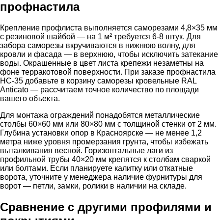
профнастила
Крепление профлиста выполняется саморезами 4,8×35 мм
с резиновой шайбой — на 1 м² требуется 6-8 штук. Для
забора саморезы вкручиваются в нижнюю волну, для
кровли и фасада — в верхнюю, чтобы исключить затекание
воды. Окрашенные в цвет листа крепежи незаметны на
фоне терракотовой поверхности. При заказе профнастила
НС-35 добавьте в корзину саморезы кровельные RAL
Anticato — рассчитаем точное количество по площади
вашего объекта.
Для монтажа ограждений понадобятся металлические
столбы 60×60 мм или 80×80 мм с толщиной стенки от 2 мм.
Глубина установки опор в Красноярске — не менее 1,2
метра ниже уровня промерзания грунта, чтобы избежать
выталкивания весной. Горизонтальные лаги из
профильной трубы 40×20 мм крепятся к столбам сваркой
или болтами. Если планируете калитку или откатные
ворота, уточните у менеджера наличие фурнитуры для
ворот — петли, замки, ролики в наличии на складе.
Сравнение с другими профилями и