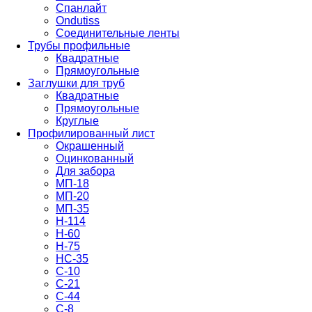
Спанлайт
Ondutiss
Соединительные ленты
Трубы профильные
Квадратные
Прямоугольные
Заглушки для труб
Квадратные
Прямоугольные
Круглые
Профилированный лист
Окрашенный
Оцинкованный
Для забора
МП-18
МП-20
МП-35
Н-114
Н-60
Н-75
НС-35
С-10
С-21
С-44
С-8