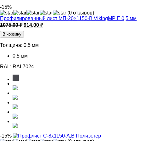
-15%
(0 отзывов)
Профилированный лист МП-20×1150-B VikingMP E 0,5 мм
Первоначальная
Текущая
1075,00
₽
914,00
₽
цена
цена:
В корзину
составляла
914,00 ₽.
1075,00 ₽.
Толщина:
0,5 мм
0,5 мм
RAL:
RAL7024
-15%