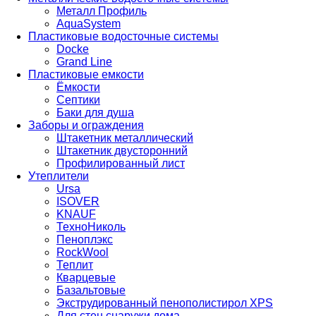
Металл Профиль
AquaSystem
Пластиковые водосточные системы
Docke
Grand Line
Пластиковые емкости
Ёмкости
Септики
Баки для душа
Заборы и ограждения
Штакетник металлический
Штакетник двусторонний
Профилированный лист
Утеплители
Ursa
ISOVER
KNAUF
ТехноНиколь
Пеноплэкс
RockWool
Теплит
Кварцевые
Базальтовые
Экструдированный пенополистирол XPS
Для стен снаружи дома