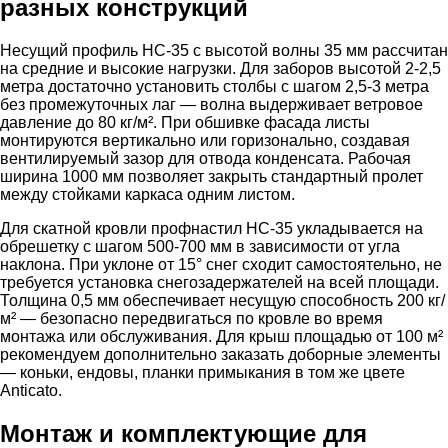
разных конструкций
Несущий профиль НС-35 с высотой волны 35 мм рассчитан
на средние и высокие нагрузки. Для заборов высотой 2-2,5
метра достаточно установить столбы с шагом 2,5-3 метра
без промежуточных лаг — волна выдерживает ветровое
давление до 80 кг/м². При обшивке фасада листы
монтируются вертикально или горизонально, создавая
вентилируемый зазор для отвода конденсата. Рабочая
ширина 1000 мм позволяет закрыть стандартный пролет
между стойками каркаса одним листом.
Для скатной кровли профнастил НС-35 укладывается на
обрешетку с шагом 500-700 мм в зависимости от угла
наклона. При уклоне от 15° снег сходит самостоятельно, не
требуется установка снегозадержателей на всей площади.
Толщина 0,5 мм обеспечивает несущую способность 200 кг/
м² — безопасно передвигаться по кровле во время
монтажа или обслуживания. Для крыш площадью от 100 м²
рекомендуем дополнительно заказать доборные элементы
— коньки, ендовы, планки примыкания в том же цвете
Anticato.
Монтаж и комплектующие для