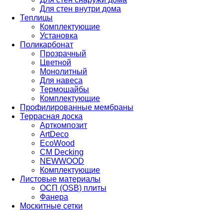
Для стен внутри дома
Теплицы
Комплектующие
Установка
Поликарбонат
Прозрачный
Цветной
Монолитный
Для навеса
Термошайбы
Комплектующие
Профилированные мембраны
Террасная доска
Арткомпозит
ArtDeco
EcoWood
CM Decking
NEWWOOD
Комплектующие
Листовые материалы
ОСП (OSB) плиты
Фанера
Москитные сетки