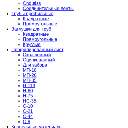
Ondutiss
Соединительные ленты
Трубы профильные
Квадратные
Прямоугольные
Заглушки для труб
Квадратные
Прямоугольные
Круглые
Профилированный лист
Окрашенный
Оцинкованный
Для забора
МП-18
МП-20
МП-35
Н-114
Н-60
Н-75
НС-35
С-10
С-21
С-44
С-8
Кровельные материалы