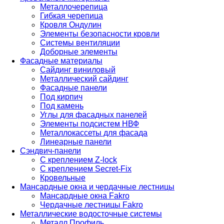
Металлочерепица
Гибкая черепица
Кровля Ондулин
Элементы безопасности кровли
Системы вентиляции
Доборные элементы
Фасадные материалы
Сайдинг виниловый
Металлический сайдинг
Фасадные панели
Под кирпич
Под камень
Углы для фасадных панелей
Элементы подсистем НВФ
Металлокассеты для фасада
Линеарные панели
Сэндвич-панели
С креплением Z-lock
С креплением Secret-Fix
Кровельные
Мансардные окна и чердачные лестницы
Мансардные окна Fakro
Чердачные лестницы Fakro
Металлические водосточные системы
Металл Профиль