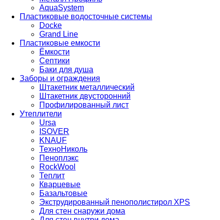
AquaSystem
Пластиковые водосточные системы
Docke
Grand Line
Пластиковые емкости
Ёмкости
Септики
Баки для душа
Заборы и ограждения
Штакетник металлический
Штакетник двусторонний
Профилированный лист
Утеплители
Ursa
ISOVER
KNAUF
ТехноНиколь
Пеноплэкс
RockWool
Теплит
Кварцевые
Базальтовые
Экструдированный пенополистирол XPS
Для стен снаружи дома
Для стен внутри дома