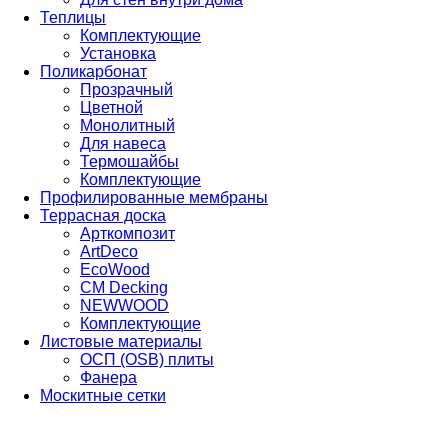
Теплицы
Комплектующие
Установка
Поликарбонат
Прозрачный
Цветной
Монолитный
Для навеса
Термошайбы
Комплектующие
Профилированные мембраны
Террасная доска
Арткомпозит
ArtDeco
EcoWood
CM Decking
NEWWOOD
Комплектующие
Листовые материалы
ОСП (OSB) плиты
Фанера
Москитные сетки