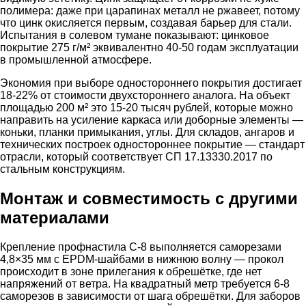
полимера: даже при царапинах металл не ржавеет, потому
что цинк окисляется первым, создавая барьер для стали.
Испытания в солевом тумане показывают: цинковое
покрытие 275 г/м² эквивалентно 40-50 годам эксплуатации
в промышленной атмосфере.
Экономия при выборе одностороннего покрытия достигает
18-22% от стоимости двухстороннего аналога. На объект
площадью 200 м² это 15-20 тысяч рублей, которые можно
направить на усиление каркаса или доборные элементы —
коньки, планки примыкания, углы. Для складов, ангаров и
технических построек одностороннее покрытие — стандарт
отрасли, который соответствует СП 17.13330.2017 по
стальным конструкциям.
Монтаж и совместимость с другими
материалами
Крепление профнастила С-8 выполняется саморезами
4,8×35 мм с EPDM-шайбами в нижнюю волну — прокол
происходит в зоне прилегания к обрешётке, где нет
напряжений от ветра. На квадратный метр требуется 6-8
саморезов в зависимости от шага обрешётки. Для заборов