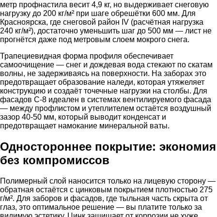
метр профнастила весит 4,9 кг, но выдерживает снеговую
нагрузку до 200 кг/м² при шаге обрешётки 600 мм. Для
Красноярска, где снеговой район IV (расчётная нагрузка
240 кг/м²), достаточно уменьшить шаг до 500 мм — лист не
прогнётся даже под метровым слоем мокрого снега.
Трапециевидная форма профиля обеспечивает
самоочищение — снег и дождевая вода стекают по скатам
волны, не задерживаясь на поверхности. На заборах это
предотвращает образование наледи, которая утяжеляет
конструкцию и создаёт точечные нагрузки на столбы. Для
фасадов С-8 идеален в системах вентилируемого фасада
— между профлистом и утеплителем остаётся воздушный
зазор 40-50 мм, который выводит конденсат и
предотвращает намокание минеральной ваты.
Одностороннее покрытие: экономия
без компромиссов
Полимерный слой наносится только на лицевую сторону —
обратная остаётся с цинковым покрытием плотностью 275
г/м². Для заборов и фасадов, где тыльная часть скрыта от
глаз, это оптимальное решение — вы платите только за
видимую эстетику. Цинк защищает от коррозии не хуже