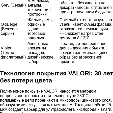
комплексы,
объектов без акцента на
Grey (Серый)
ангары,
декоративность, оптимален
технические
при ограниченном бюджете
постройки
Жилые дома,
Светлый оттенок визуально
OxiBеige
офисные
увеличивает объём фасада,
(Бежево-
здания,
отражает солнечные лучи
серый)
торговые
— снижает нагрев стен
павильоны
летом на 8-12°C
Акцентные
Нестандартное решение
Violet
элементы
для выделения объекта,
(Тёмно-
фасадов,
создаёт запоминающийся
фиолетовый)
дизайнерские
образ без агрессивной
заборы
яркости
Технология покрытия VALORI: 30 лет
без потери цвета
Полимерное покрытие VALORI наносится методом
непрерывного проката при температуре 230°C —
полимерные цепи проникают в микропоры цинкового слоя,
образуя химическую связь с металлом. Толщина плёнки 25
мкм создаёт барьер для ультрафиолета, кислорода и влаги.