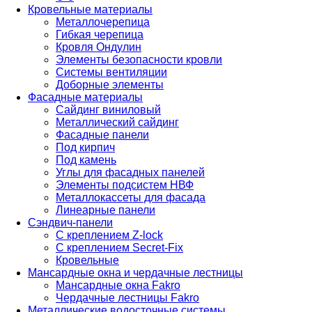
Кровельные материалы
Металлочерепица
Гибкая черепица
Кровля Ондулин
Элементы безопасности кровли
Системы вентиляции
Доборные элементы
Фасадные материалы
Сайдинг виниловый
Металлический сайдинг
Фасадные панели
Под кирпич
Под камень
Углы для фасадных панелей
Элементы подсистем НВФ
Металлокассеты для фасада
Линеарные панели
Сэндвич-панели
С креплением Z-lock
С креплением Secret-Fix
Кровельные
Мансардные окна и чердачные лестницы
Мансардные окна Fakro
Чердачные лестницы Fakro
Металлические водосточные системы