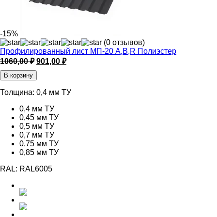
-15%
(0 отзывов)
Профилированный лист МП-20 A,B,R Полиэстер
Первоначальная
Текущая
1060,00
₽
901,00
₽
цена
цена:
В корзину
составляла
901,00 ₽.
1060,00 ₽.
Толщина:
0,4 мм ТУ
0,4 мм ТУ
0,45 мм ТУ
0,5 мм ТУ
0,7 мм ТУ
0,75 мм ТУ
0,85 мм ТУ
RAL:
RAL6005