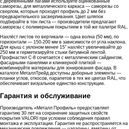
с деревянными лагами используйте оцинкованные
саморезы, для металлического каркаса — саморезы со
сверлом, которые проходят профиль до 2 мм без
предварительного засверливания. Цвет шляпок
подбирайте в тон листа — производители предлагают
саморезы с полимерным покрытием в той же палитре RAL.
Нахлёст листов по вертикали — одна волна (50 мм), по
горизонтали — 150-200 мм в зависимости от угла наклона.
Для крыш с уклоном менее 15° нахлёст увеличивайте до
250 мм и герметизируйте стыки битумной лентой.
Профнастил С-8 сочетается с металлическим сайдингом,
фасадными панелями и клинкерной плиткой —
комбинируйте материалы для зонирования фасада. В
каталоге МеталлТрейд доступны доборные элементы —
планки углов, откосов, парапетов в тех же цветах RAL, что
обеспечивает визуальное единство конструкции.
Гарантия и обслуживание
Производитель «Металл Профиль» предоставляет
гарантию 30 лет на сохранение защитных свойств
покрытия VALORI при условии соблюдения правил
монтажа и эксплуатации. Гарантия не распространяется на
механические повреждения — царапины, вмятины от