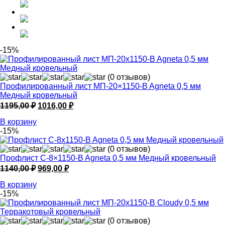
-15%
(0 отзывов)
Профилированный лист МП-20×1150-B Agneta 0,5 мм
Медный кровельный
Первоначальная
Текущая
1195,00
₽
1016,00
₽
цена
цена:
В корзину
составляла
1016,00 ₽.
-15%
1195,00 ₽.
(0 отзывов)
Профлист С-8×1150-B Agneta 0,5 мм Медный кровельный
Первоначальная
Текущая
1140,00
₽
969,00
₽
цена
цена:
В корзину
составляла
969,00 ₽.
-15%
1140,00 ₽.
(0 отзывов)