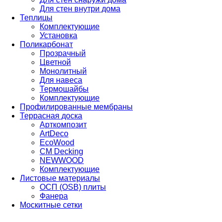
Для стен внутри дома
Теплицы
Комплектующие
Установка
Поликарбонат
Прозрачный
Цветной
Монолитный
Для навеса
Термошайбы
Комплектующие
Профилированные мембраны
Террасная доска
Арткомпозит
ArtDeco
EcoWood
CM Decking
NEWWOOD
Комплектующие
Листовые материалы
ОСП (OSB) плиты
Фанера
Москитные сетки