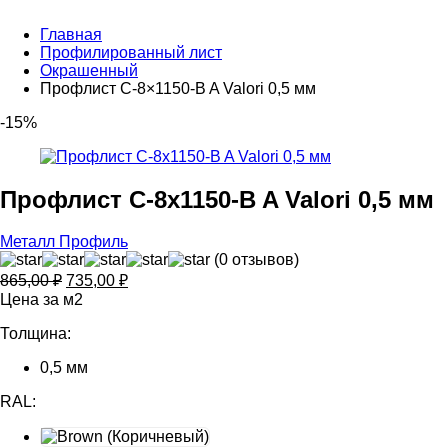
Главная
Профилированный лист
Окрашенный
Профлист С-8×1150-B A Valori 0,5 мм
-15%
Профлист С-8x1150-B A Valori 0,5 мм
Металл Профиль
(0 отзывов)
Первоначальная
Текущая
865,00
₽
735,00
₽
цена
цена:
Цена за м2
составляла
735,00 ₽.
Толщина:
865,00 ₽.
0,5 мм
RAL: