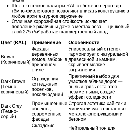
цехов
Шесть оттенков палитры RAL от бежево-серого до
тёмно-фиолетового позволяют вписать конструкцию в
любое архитектурное окружение
Отличная коррозийная стойкость исключает
появление ржавчины даже в местах реза — цинковый
слой 275 г/м² работает как жертвенный анод
Цвет (RAL)
Применение
Особенности
Фасады
Универсальный оттенок,
деревянных
гармонирует с натуральной
Brown
домов, заборы в
древесиной и камнем,
(Коричневый)
природном
скрывает мелкие
стиле
загрязнения
Практичный выбор для
Ограждения
Dark Brown
участков вблизи дорог —
коттеджных
(Тёмно-
пыль и грязь остаются
посёлков,
коричневый)
незаметными, создаёт
цоколи зданий
эффект солидности
Промышленные
Строгая эстетика хай-тек и
Dark Grey
объекты,
минимализма, сочетается с
(Тёмно-
современные
металлоконструкциями и
серый)
фасады
бетоном
Складские
Нейтральный тон для