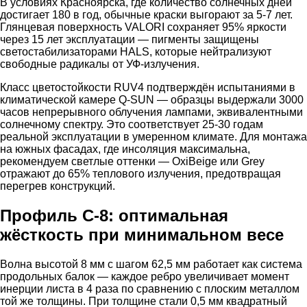
В условиях Красноярска, где количество солнечных дней
достигает 180 в год, обычные краски выгорают за 5-7 лет.
Глянцевая поверхность VALORI сохраняет 95% яркости
через 15 лет эксплуатации — пигменты защищены
светостабилизаторами HALS, которые нейтрализуют
свободные радикалы от УФ-излучения.
Класс цветостойкости RUV4 подтверждён испытаниями в
климатической камере Q-SUN — образцы выдержали 3000
часов непрерывного облучения лампами, эквивалентными
солнечному спектру. Это соответствует 25-30 годам
реальной эксплуатации в умеренном климате. Для монтажа
на южных фасадах, где инсоляция максимальна,
рекомендуем светлые оттенки — OxiBеige или Grey
отражают до 65% теплового излучения, предотвращая
перегрев конструкций.
Профиль С-8: оптимальная
жёсткость при минимальном весе
Волна высотой 8 мм с шагом 62,5 мм работает как система
продольных балок — каждое ребро увеличивает момент
инерции листа в 4 раза по сравнению с плоским металлом
той же толщины. При толщине стали 0,5 мм квадратный