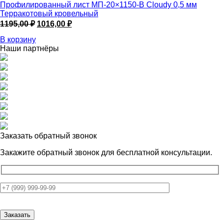
Профилированный лист МП-20×1150-B Cloudy 0,5 мм
Терракотовый кровельный
Первоначальная
Текущая
1195,00
₽
1016,00
₽
цена
цена:
В корзину
составляла
1016,00 ₽.
Наши партнёры
1195,00 ₽.
Заказать обратный звонок
Закажите обратный звонок для
бесплатной консультации.