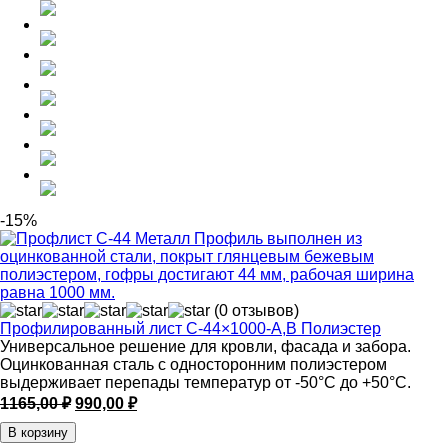
-15%
(0 отзывов)
Профилированный лист С-44×1000-A,В Полиэстер
Универсальное решение для кровли, фасада и забора.
Оцинкованная сталь с односторонним полиэстером
выдерживает перепады температур от -50°C до +50°C.
Первоначальная
Текущая
1165,00
₽
990,00
₽
цена
цена:
В корзину
составляла
990,00 ₽.