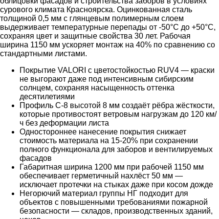
облицовки фасадов и строительства заборов в условиях
сурового климата Красноярска. Оцинкованная сталь
толщиной 0,5 мм с глянцевым полимерным слоем
выдерживает температурные перепады от -50°C до +50°C,
сохраняя цвет и защитные свойства 30 лет. Рабочая
ширина 1150 мм ускоряет монтаж на 40% по сравнению со
стандартными листами.
Покрытие VALORI с цветостойкостью RUV4 — краски
не выгорают даже под интенсивным сибирским
солнцем, сохраняя насыщенность оттенка
десятилетиями
Профиль С-8 высотой 8 мм создаёт рёбра жёсткости,
которые противостоят ветровым нагрузкам до 120 км/
ч без деформации листа
Одностороннее нанесение покрытия снижает
стоимость материала на 15-20% при сохранении
полного функционала для заборов и вентилируемых
фасадов
Габаритная ширина 1200 мм при рабочей 1150 мм
обеспечивает герметичный нахлёст 50 мм —
исключает протечки на стыках даже при косом дожде
Негорючий материал группы НГ подходит для
объектов с повышенными требованиями пожарной
безопасности — складов, производственных зданий,