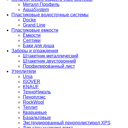
Металл Профиль
AquaSystem
Пластиковые водосточные системы
Docke
Grand Line
Пластиковые емкости
Ёмкости
Септики
Баки для душа
Заборы и ограждения
Штакетник металлический
Штакетник двусторонний
Профилированный лист
Утеплители
Ursa
ISOVER
KNAUF
ТехноНиколь
Пеноплэкс
RockWool
Теплит
Кварцевые
Базальтовые
Экструдированный пенополистирол XPS
Для стен снаружи дома