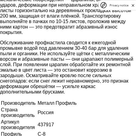
ударов, деформации при неправильном хранении. Храните
Privacy notice
листы горизонтально на деревянных прокладках высотой
200 мм, защищая от влаги плёнкой. Транспортировку
выполняйте в пачках по 10-15 листов, проложив между
ними картон — это предотвратит абразивный износ
покрытия.
Обслуживание профнастила сводится к ежегодной
промывке водой под давлением 30-40 бар для удаления
пыли и органики. Не используйте щётки с металлическим
ворсом и абразивные пасты — они царапают полимерный
слой. При появлении царапин обработайте их ремонтной
эмалью в цвет листа — это остановит коррозию в
зародыше. Осматривайте кровлю после сильных
снегопадов: если снег лежит неравномерно, это признак
деформации обрешётки — усильте каркас
дополнительными брусками.
Производитель
Металл Профиль
Страна
Россия
производитель
Артикул
437917
производителя
Профиль
С-8