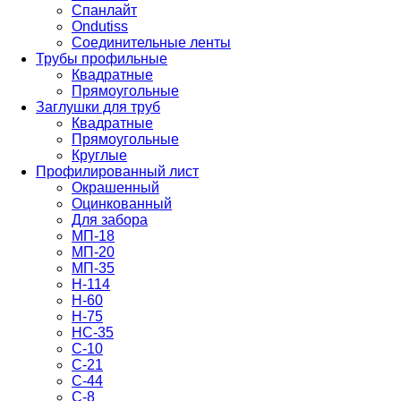
Спанлайт
Ondutiss
Соединительные ленты
Трубы профильные
Квадратные
Прямоугольные
Заглушки для труб
Квадратные
Прямоугольные
Круглые
Профилированный лист
Окрашенный
Оцинкованный
Для забора
МП-18
МП-20
МП-35
Н-114
Н-60
Н-75
НС-35
С-10
С-21
С-44
С-8