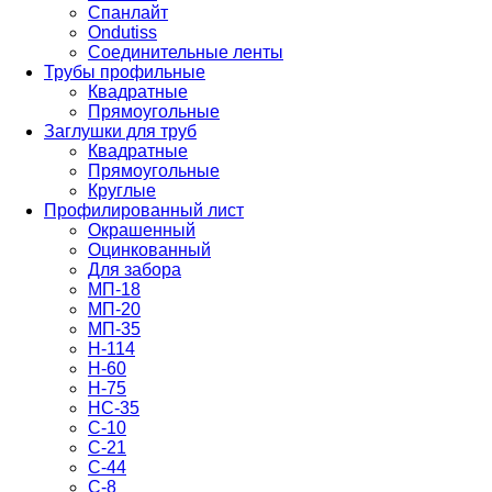
Спанлайт
Ondutiss
Соединительные ленты
Трубы профильные
Квадратные
Прямоугольные
Заглушки для труб
Квадратные
Прямоугольные
Круглые
Профилированный лист
Окрашенный
Оцинкованный
Для забора
МП-18
МП-20
МП-35
Н-114
Н-60
Н-75
НС-35
С-10
С-21
С-44
С-8