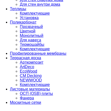
Для стен внутри дома
Теплицы
Комплектующие
Установка
Поликарбонат
Прозрачный
Цветной
Монолитный
Для навеса
Термошайбы
Комплектующие
Профилированные мембраны
Террасная доска
Арткомпозит
ArtDeco
EcoWood
CM Decking
NEWWOOD
Комплектующие
Листовые материалы
ОСП (OSB) плиты
Фанера
Москитные сетки