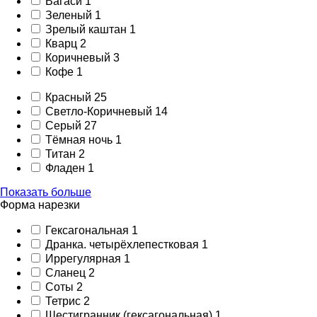
Вагаси
1
Зеленый
1
Зрелый каштан
1
Кварц
2
Коричневый
3
Кофе
1
Красный
25
Светло-Коричневый
14
Серый
27
Тёмная ночь
1
Титан
2
Фладен
1
Показать больше
Форма нарезки
Гексагональная
1
Дранка. четырёхлепестковая
1
Иррегулярная
1
Сланец
2
Соты
2
Тетрис
2
Шестигранник (гексагональная)
1