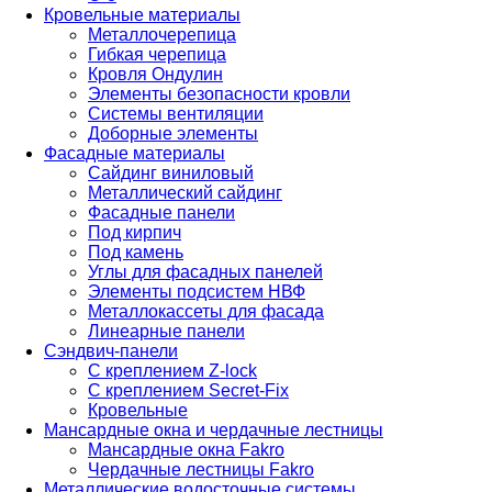
Кровельные материалы
Металлочерепица
Гибкая черепица
Кровля Ондулин
Элементы безопасности кровли
Системы вентиляции
Доборные элементы
Фасадные материалы
Сайдинг виниловый
Металлический сайдинг
Фасадные панели
Под кирпич
Под камень
Углы для фасадных панелей
Элементы подсистем НВФ
Металлокассеты для фасада
Линеарные панели
Сэндвич-панели
С креплением Z-lock
С креплением Secret-Fix
Кровельные
Мансардные окна и чердачные лестницы
Мансардные окна Fakro
Чердачные лестницы Fakro
Металлические водосточные системы