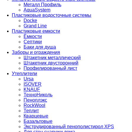
Металл Профиль
AquaSystem
Пластиковые водосточные системы
Docke
Grand Line
Пластиковые емкости
Ёмкости
Септики
Баки для душа
Заборы и ограждения
Штакетник металлический
Штакетник двусторонний
Профилированный лист
Утеплители
Ursa
ISOVER
KNAUF
ТехноНиколь
Пеноплэкс
RockWool
Теплит
Кварцевые
Базальтовые
Экструдированный пенополистирол XPS
Для стен снаружи дома