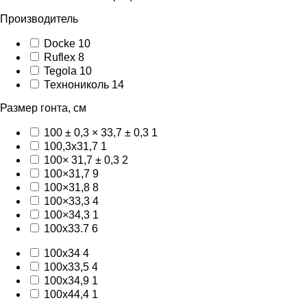
Производитель
Docke
10
Ruflex
8
Tegola
10
Технониколь
14
Размер гонта, см
100 ± 0,3 × 33,7 ± 0,3
1
100,3х31,7
1
100× 31,7 ± 0,3
2
100×31,7
9
100×31,8
8
100×33,3
4
100×34,3
1
100x33.7
6
100x34
4
100х33,5
4
100х34,9
1
100х44,4
1