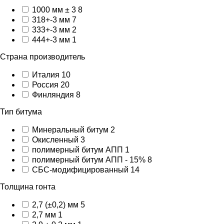
1000 мм ± 3
8
318+-3 мм
7
333+-3 мм
2
444+-3 мм
1
Страна производитель
Италия
10
Россия
20
Финляндия
8
Тип битума
Минеральный битум
2
Окисленный
3
полимерный битум АПП
1
полимерный битум АПП - 15%
8
СБС-модифицированный
14
Толщина гонта
2,7 (±0,2) мм
5
2,7 мм
1