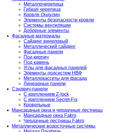
Металлочерепица
Гибкая черепица
Кровля Ондулин
Элементы безопасности кровли
Системы вентиляции
Доборные элементы
Фасадные материалы
Сайдинг виниловый
Металлический сайдинг
Фасадные панели
Под кирпич
Под камень
Углы для фасадных панелей
Элементы подсистем НВФ
Металлокассеты для фасада
Линеарные панели
Сэндвич-панели
С креплением Z-lock
С креплением Secret-Fix
Кровельные
Мансардные окна и чердачные лестницы
Мансардные окна Fakro
Чердачные лестницы Fakro
Металлические водосточные системы
Металл Профиль