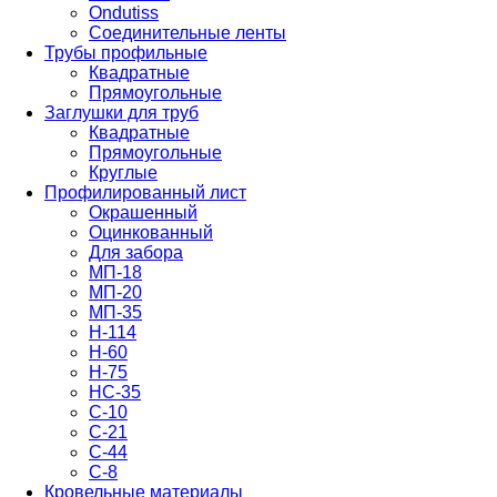
Ondutiss
Соединительные ленты
Трубы профильные
Квадратные
Прямоугольные
Заглушки для труб
Квадратные
Прямоугольные
Круглые
Профилированный лист
Окрашенный
Оцинкованный
Для забора
МП-18
МП-20
МП-35
Н-114
Н-60
Н-75
НС-35
С-10
С-21
С-44
С-8
Кровельные материалы