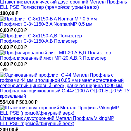
Штакетник металлический двусторонний Металл Профиль
ELLIPSE Полиэстер (прямой/фигурный верх)
180,00
₽
Профлист С-8×1150-B A NormanMP 0,5 мм
0,00
₽
0,00
₽
Профлист С-8×1150-A,B Полиэстер
0,00
₽
0,00
₽
Профилированный лист МП-20 A,B,R Полиэстер
0,00
₽
0,00
₽
-5%
Профнастил оцинкованный С-44×1100 A ОЦ-01-БЦ-0,55 ТУ
кровельный
554,00
₽
583,00
₽
Штакетник двусторонний Металл Профиль VikingMP
ELLIPSE (прямой/фигурный верх)
209,00
₽