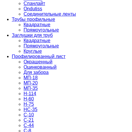
Спанлайт
Ondutiss
Соединительные ленты
Трубы профильные
Квадратные
Прямоугольные
Заглушки для труб
Квадратные
Прямоугольные
Круглые
Профилированный лист
Окрашенный
Оцинкованный
Для забора
МП-18
МП-20
МП-35
Н-114
Н-60
Н-75
НС-35
С-10
С-21
С-44
С-8