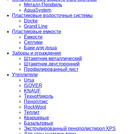
Металл Профиль
AquaSystem
Пластиковые водосточные системы
Docke
Grand Line
Пластиковые емкости
Ёмкости
Септики
Баки для душа
Заборы и ограждения
Штакетник металлический
Штакетник двусторонний
Профилированный лист
Утеплители
Ursa
ISOVER
KNAUF
ТехноНиколь
Пеноплэкс
RockWool
Теплит
Кварцевые
Базальтовые
Экструдированный пенополистирол XPS
Для стен снаружи дома