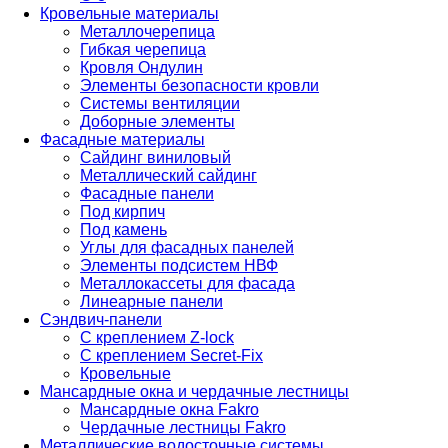
Кровельные материалы
Металлочерепица
Гибкая черепица
Кровля Ондулин
Элементы безопасности кровли
Системы вентиляции
Доборные элементы
Фасадные материалы
Сайдинг виниловый
Металлический сайдинг
Фасадные панели
Под кирпич
Под камень
Углы для фасадных панелей
Элементы подсистем НВФ
Металлокассеты для фасада
Линеарные панели
Сэндвич-панели
С креплением Z-lock
С креплением Secret-Fix
Кровельные
Мансардные окна и чердачные лестницы
Мансардные окна Fakro
Чердачные лестницы Fakro
Металлические водосточные системы