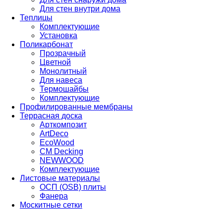
Для стен внутри дома
Теплицы
Комплектующие
Установка
Поликарбонат
Прозрачный
Цветной
Монолитный
Для навеса
Термошайбы
Комплектующие
Профилированные мембраны
Террасная доска
Арткомпозит
ArtDeco
EcoWood
CM Decking
NEWWOOD
Комплектующие
Листовые материалы
ОСП (OSB) плиты
Фанера
Москитные сетки