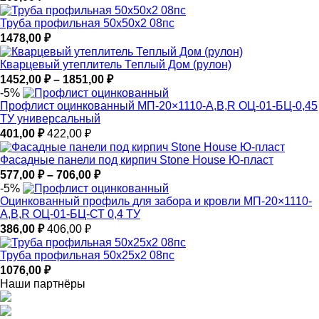
Труба профильная 50х50х2 08пс
1478,00
₽
Кварцевый утеплитель Теплый Дом (рулон)
Диапазон
1452,00
₽
–
1851,00
₽
цен:
-5%
1452,00 ₽
Профлист оцинкованный МП-20×1110-A,B,R ОЦ-01-БЦ-0,45
–
ТУ универсальный
1851,00 ₽
401,00
₽
422,00
₽
Фасадные панели под кирпич Stone House Ю-пласт
Диапазон
577,00
₽
–
706,00
₽
цен:
-5%
577,00 ₽
Оцинкованный профиль для забора и кровли МП-20×1110-
–
A,B,R ОЦ-01-БЦ-СТ 0,4 ТУ
706,00 ₽
386,00
₽
406,00
₽
Труба профильная 50х25х2 08пс
1076,00
₽
Наши партнёры