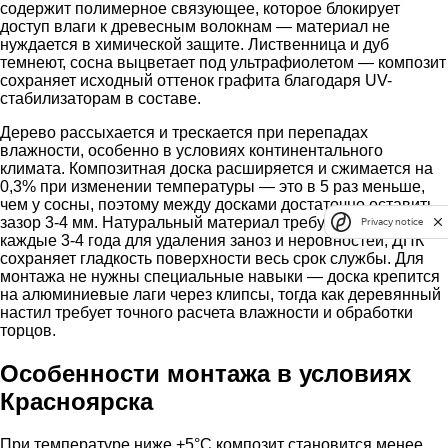
содержит полимерное связующее, которое блокирует
доступ влаги к древесным волокнам — материал не
нуждается в химической защите. Лиственница и дуб
темнеют, сосна выцветает под ультрафиолетом — композит
сохраняет исходный оттенок графита благодаря UV-
стабилизаторам в составе.
Дерево рассыхается и трескается при перепадах
влажности, особенно в условиях континентального
климата. Композитная доска расширяется и сжимается на
0,3% при изменении температуры — это в 5 раз меньше,
чем у сосны, поэтому между досками достаточно оставить
зазор 3-4 мм. Натуральный материал требует шлифовки
Privacy notice
каждые 3-4 года для удаления заноз и неровностей, ДПК
сохраняет гладкость поверхности весь срок службы. Для
монтажа не нужны специальные навыки — доска крепится
на алюминиевые лаги через клипсы, тогда как деревянный
настил требует точного расчета влажности и обработки
торцов.
Особенности монтажа в условиях
Красноярска
При температуре ниже +5°C композит становится менее