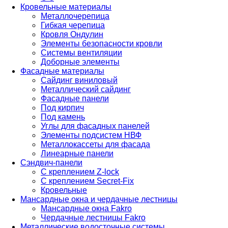
Кровельные материалы
Металлочерепица
Гибкая черепица
Кровля Ондулин
Элементы безопасности кровли
Системы вентиляции
Доборные элементы
Фасадные материалы
Сайдинг виниловый
Металлический сайдинг
Фасадные панели
Под кирпич
Под камень
Углы для фасадных панелей
Элементы подсистем НВФ
Металлокассеты для фасада
Линеарные панели
Сэндвич-панели
С креплением Z-lock
С креплением Secret-Fix
Кровельные
Мансардные окна и чердачные лестницы
Мансардные окна Fakro
Чердачные лестницы Fakro
Металлические водосточные системы