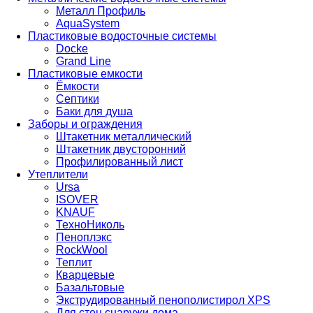
Металл Профиль
AquaSystem
Пластиковые водосточные системы
Docke
Grand Line
Пластиковые емкости
Ёмкости
Септики
Баки для душа
Заборы и ограждения
Штакетник металлический
Штакетник двусторонний
Профилированный лист
Утеплители
Ursa
ISOVER
KNAUF
ТехноНиколь
Пеноплэкс
RockWool
Теплит
Кварцевые
Базальтовые
Экструдированный пенополистирол XPS
Для стен снаружи дома