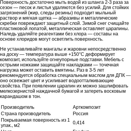
Поверхность достаточно мыть водой из шланга 2-3 раза за
сезон — песок и листья удаляются без усилий. Для стойких
загрязнений (жир, следы резины) подходит мыльный
раствор и мягкая щетка — абразивы и металлические
скребки повреждают защитный слой. Зимой снег счищайте
пластиковой лопатой, металлическая оставляет царапины.
Наледь удаляйте реагентами без хлора — составы на
основе хлоридов могут осветлить поверхность.
Не устанавливайте мангалы и жаровни непосредственно
на доску — температура выше +150°C деформирует
композит, используйте огнеупорные подставки. Мебель с
острыми ножками защищайте накладками — точечная
нагрузка может оставить вмятины. Раз в 3-5 лет
рекомендуется обработка специальным маслом для ДПК —
оно освежает цвет и усиливает водоотталкивающие
свойства. При появлении царапин их можно зашлифовать
мелкозернистой наждачной бумагой и затереть восковым
карандашом в тон.
Производитель
Арткомпозит
Страна производитель
Россия
Покрываемая поверхность из 1
0,414
упак., м2