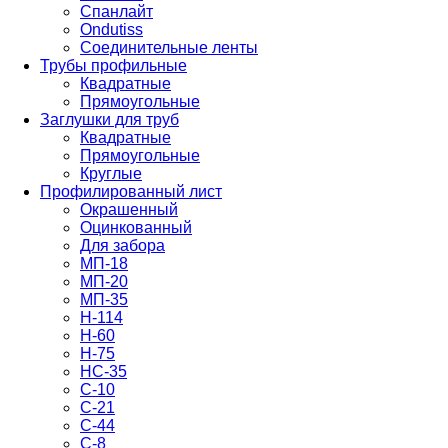
Спанлайт
Ondutiss
Соединительные ленты
Трубы профильные
Квадратные
Прямоугольные
Заглушки для труб
Квадратные
Прямоугольные
Круглые
Профилированный лист
Окрашенный
Оцинкованный
Для забора
МП-18
МП-20
МП-35
Н-114
Н-60
Н-75
НС-35
С-10
С-21
С-44
С-8