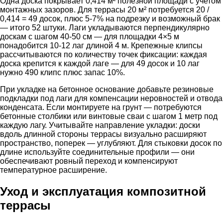
Одна доска покрывает 0,414 м² полезной площади с учетом
монтажных зазоров. Для террасы 20 м² потребуется 20 /
0,414 = 49 досок, плюс 5-7% на подрезку и возможный брак
— итого 52 штуки. Лаги укладываются перпендикулярно
доскам с шагом 40-50 см — для площадки 4×5 м
понадобится 10-12 лаг длиной 4 м. Крепежные клипсы
рассчитываются по количеству точек фиксации: каждая
доска крепится к каждой лаге — для 49 досок и 10 лаг
нужно 490 клипс плюс запас 10%.
При укладке на бетонное основание добавьте резиновые
подкладки под лаги для компенсации неровностей и отвода
конденсата. Если монтируете на грунт — потребуются
бетонные столбики или винтовые сваи с шагом 1 метр под
каждую лагу. Учитывайте направление укладки: доски
вдоль длинной стороны террасы визуально расширяют
пространство, поперек — углубляют. Для стыковки досок по
длине используйте соединительные профили — они
обеспечивают ровный переход и компенсируют
температурное расширение.
Уход и эксплуатация композитной
террасы