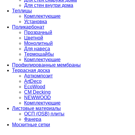
Для стен внутри дома
Теплицы
Комплектующие
Установка
Поликарбонат
Прозрачный
Цветной
Монолитный
Для навеса
Термошайбы
Комплектующие
Профилированные мембраны
Террасная доска
Арткомпозит
ArtDeco
EcoWood
CM Decking
NEWWOOD
Комплектующие
Листовые материалы
ОСП (OSB) плиты
Фанера
Москитные сетки