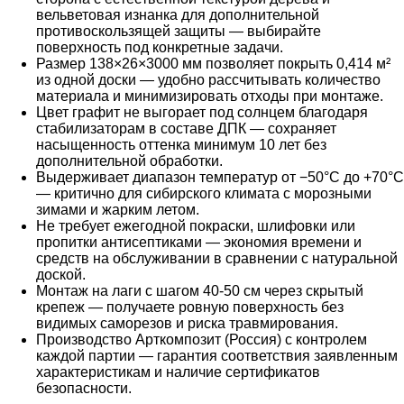
вельветовая изнанка для дополнительной
противоскользящей защиты — выбирайте
поверхность под конкретные задачи.
Размер 138×26×3000 мм позволяет покрыть 0,414 м²
из одной доски — удобно рассчитывать количество
материала и минимизировать отходы при монтаже.
Цвет графит не выгорает под солнцем благодаря
стабилизаторам в составе ДПК — сохраняет
насыщенность оттенка минимум 10 лет без
дополнительной обработки.
Выдерживает диапазон температур от −50°C до +70°C
— критично для сибирского климата с морозными
зимами и жарким летом.
Не требует ежегодной покраски, шлифовки или
пропитки антисептиками — экономия времени и
средств на обслуживании в сравнении с натуральной
доской.
Монтаж на лаги с шагом 40-50 см через скрытый
крепеж — получаете ровную поверхность без
видимых саморезов и риска травмирования.
Производство Арткомпозит (Россия) с контролем
каждой партии — гарантия соответствия заявленным
характеристикам и наличие сертификатов
безопасности.