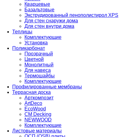
Кварцевые
Базальтовые
Экструдированный пенополистирол XPS
Для стен снаружи дома
Для стен внутри дома
Теплицы
Комплектующие
Установка
Поликарбонат
Прозрачный
Цветной
Монолитный
Для навеса
Термошайбы
Комплектующие
Профилированные мембраны
Террасная доска
Арткомпозит
ArtDeco
EcoWood
CM Decking
NEWWOOD
Комплектующие
Листовые материалы
ОСП (OSB) плиты