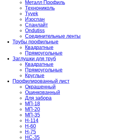
Металл Профиль
Технониколь
Tyvek
Изоспан
Спанлайт
Ondutiss
Соединительные ленты
Трубы профильные
Квадратные
Прямоугольные
Заглушки для труб
Квадратные
Прямоугольные
Круглые
Профилированный лист
Окрашенный
Оцинкованный
Для забора
МП-18
МП-20
МП-35
Н-114
Н-60
Н-75
НС-35