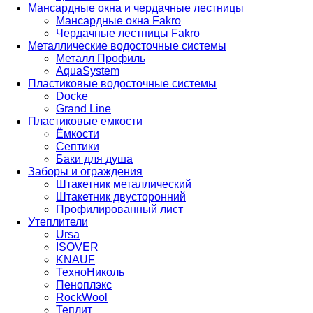
Мансардные окна и чердачные лестницы
Мансардные окна Fakro
Чердачные лестницы Fakro
Металлические водосточные системы
Металл Профиль
AquaSystem
Пластиковые водосточные системы
Docke
Grand Line
Пластиковые емкости
Ёмкости
Септики
Баки для душа
Заборы и ограждения
Штакетник металлический
Штакетник двусторонний
Профилированный лист
Утеплители
Ursa
ISOVER
KNAUF
ТехноНиколь
Пеноплэкс
RockWool
Теплит