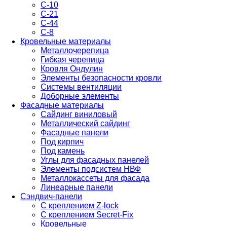
С-10
С-21
С-44
С-8
Кровельные материалы
Металлочерепица
Гибкая черепица
Кровля Ондулин
Элементы безопасности кровли
Системы вентиляции
Доборные элементы
Фасадные материалы
Сайдинг виниловый
Металлический сайдинг
Фасадные панели
Под кирпич
Под камень
Углы для фасадных панелей
Элементы подсистем НВФ
Металлокассеты для фасада
Линеарные панели
Сэндвич-панели
С креплением Z-lock
С креплением Secret-Fix
Кровельные