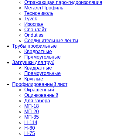
Отражающая паро-гидроизоляция
Металл Профиль
Технониколь
Tyvek
Изоспан
Спанлайт
Ondutiss
Соединительные ленты
Трубы профильные
Квадратные
Прямоугольные
Заглушки для труб
Квадратные
Прямоугольные
Круглые
Профилированный лист
Окрашенный
Оцинкованный
Для забора
МП-18
МП-20
МП-35
Н-114
Н-60
Н-75