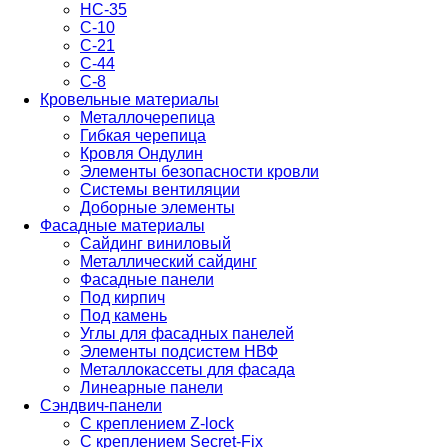
НС-35
С-10
С-21
С-44
С-8
Кровельные материалы
Металлочерепица
Гибкая черепица
Кровля Ондулин
Элементы безопасности кровли
Системы вентиляции
Доборные элементы
Фасадные материалы
Сайдинг виниловый
Металлический сайдинг
Фасадные панели
Под кирпич
Под камень
Углы для фасадных панелей
Элементы подсистем НВФ
Металлокассеты для фасада
Линеарные панели
Сэндвич-панели
С креплением Z-lock
С креплением Secret-Fix