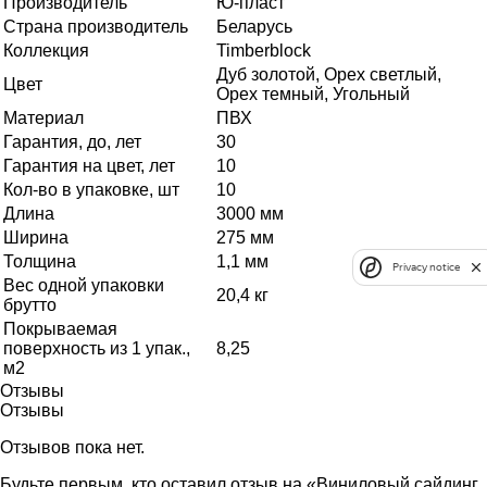
Производитель
Ю-пласт
Страна производитель
Беларусь
Коллекция
Timberblock
Дуб золотой, Орех светлый,
Цвет
Орех темный, Угольный
Материал
ПВХ
Гарантия, до, лет
30
Гарантия на цвет, лет
10
Кол-во в упаковке, шт
10
Длина
3000 мм
Ширина
275 мм
Толщина
1,1 мм
Privacy notice
Вес одной упаковки
20,4 кг
брутто
Покрываемая
поверхность из 1 упак.,
8,25
м2
Отзывы
Отзывы
Отзывов пока нет.
Будьте первым, кто оставил отзыв на «Виниловый сайдинг