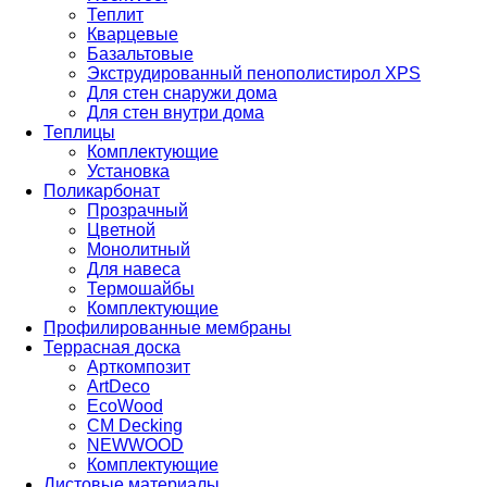
Теплит
Кварцевые
Базальтовые
Экструдированный пенополистирол XPS
Для стен снаружи дома
Для стен внутри дома
Теплицы
Комплектующие
Установка
Поликарбонат
Прозрачный
Цветной
Монолитный
Для навеса
Термошайбы
Комплектующие
Профилированные мембраны
Террасная доска
Арткомпозит
ArtDeco
EcoWood
CM Decking
NEWWOOD
Комплектующие
Листовые материалы