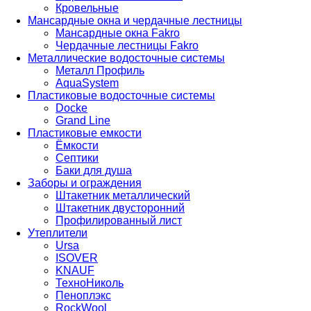
Кровельные
Мансардные окна и чердачные лестницы
Мансардные окна Fakro
Чердачные лестницы Fakro
Металлические водосточные системы
Металл Профиль
AquaSystem
Пластиковые водосточные системы
Docke
Grand Line
Пластиковые емкости
Ёмкости
Септики
Баки для душа
Заборы и ограждения
Штакетник металлический
Штакетник двусторонний
Профилированный лист
Утеплители
Ursa
ISOVER
KNAUF
ТехноНиколь
Пеноплэкс
RockWool