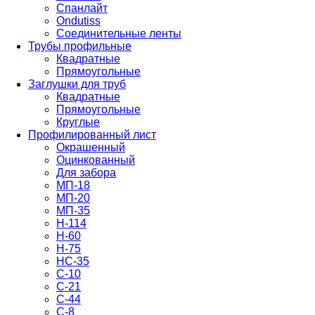
Спанлайт
Ondutiss
Соединительные ленты
Трубы профильные
Квадратные
Прямоугольные
Заглушки для труб
Квадратные
Прямоугольные
Круглые
Профилированный лист
Окрашенный
Оцинкованный
Для забора
МП-18
МП-20
МП-35
Н-114
Н-60
Н-75
НС-35
С-10
С-21
С-44
С-8