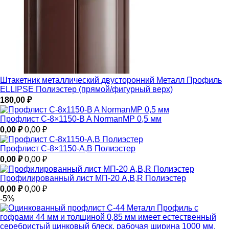
Штакетник металлический двусторонний Металл Профиль
ELLIPSE Полиэстер (прямой/фигурный верх)
180,00
₽
Профлист С-8×1150-B A NormanMP 0,5 мм
0,00
₽
0,00
₽
Профлист С-8×1150-A,B Полиэстер
0,00
₽
0,00
₽
Профилированный лист МП-20 A,B,R Полиэстер
0,00
₽
0,00
₽
-5%