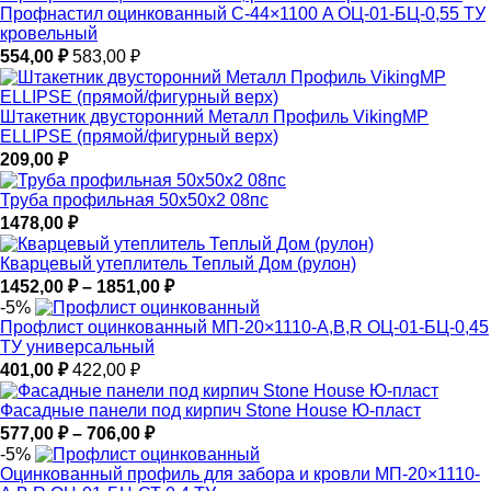
Профнастил оцинкованный С-44×1100 A ОЦ-01-БЦ-0,55 ТУ
кровельный
554,00
₽
583,00
₽
Штакетник двусторонний Металл Профиль VikingMP
ELLIPSE (прямой/фигурный верх)
209,00
₽
Труба профильная 50х50х2 08пс
1478,00
₽
Кварцевый утеплитель Теплый Дом (рулон)
Диапазон
1452,00
₽
–
1851,00
₽
цен:
-5%
1452,00 ₽
Профлист оцинкованный МП-20×1110-A,B,R ОЦ-01-БЦ-0,45
–
ТУ универсальный
1851,00 ₽
401,00
₽
422,00
₽
Фасадные панели под кирпич Stone House Ю-пласт
Диапазон
577,00
₽
–
706,00
₽
цен:
-5%
577,00 ₽
Оцинкованный профиль для забора и кровли МП-20×1110-