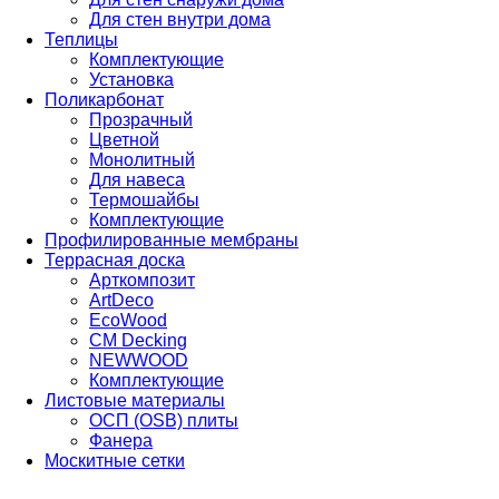
Для стен внутри дома
Теплицы
Комплектующие
Установка
Поликарбонат
Прозрачный
Цветной
Монолитный
Для навеса
Термошайбы
Комплектующие
Профилированные мембраны
Террасная доска
Арткомпозит
ArtDeco
EcoWood
CM Decking
NEWWOOD
Комплектующие
Листовые материалы
ОСП (OSB) плиты
Фанера
Москитные сетки