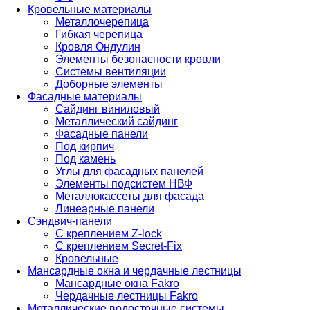
Кровельные материалы
Металлочерепица
Гибкая черепица
Кровля Ондулин
Элементы безопасности кровли
Системы вентиляции
Доборные элементы
Фасадные материалы
Сайдинг виниловый
Металлический сайдинг
Фасадные панели
Под кирпич
Под камень
Углы для фасадных панелей
Элементы подсистем НВФ
Металлокассеты для фасада
Линеарные панели
Сэндвич-панели
С креплением Z-lock
С креплением Secret-Fix
Кровельные
Мансардные окна и чердачные лестницы
Мансардные окна Fakro
Чердачные лестницы Fakro
Металлические водосточные системы