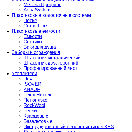
Металл Профиль
AquaSystem
Пластиковые водосточные системы
Docke
Grand Line
Пластиковые емкости
Ёмкости
Септики
Баки для душа
Заборы и ограждения
Штакетник металлический
Штакетник двусторонний
Профилированный лист
Утеплители
Ursa
ISOVER
KNAUF
ТехноНиколь
Пеноплэкс
RockWool
Теплит
Кварцевые
Базальтовые
Экструдированный пенополистирол XPS
Для стен снаружи дома