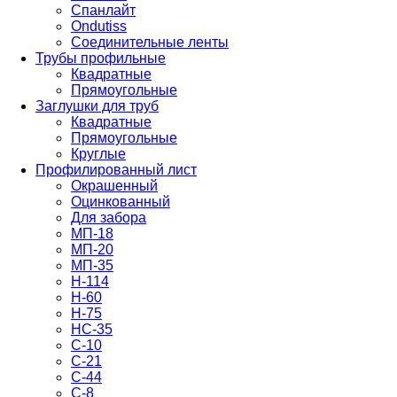
Спанлайт
Ondutiss
Соединительные ленты
Трубы профильные
Квадратные
Прямоугольные
Заглушки для труб
Квадратные
Прямоугольные
Круглые
Профилированный лист
Окрашенный
Оцинкованный
Для забора
МП-18
МП-20
МП-35
Н-114
Н-60
Н-75
НС-35
С-10
С-21
С-44
С-8