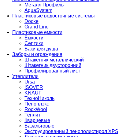
Металл Профиль
AquaSystem
Пластиковые водосточные системы
Docke
Grand Line
Пластиковые емкости
Ёмкости
Септики
Баки для душа
Заборы и ограждения
Штакетник металлический
Штакетник двусторонний
Профилированный лист
Утеплители
Ursa
ISOVER
KNAUF
ТехноНиколь
Пеноплэкс
RockWool
Теплит
Кварцевые
Базальтовые
Экструдированный пенополистирол XPS
Для стен снаружи дома