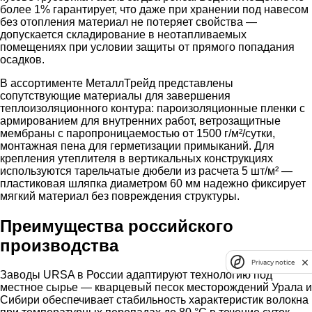
более 1% гарантирует, что даже при хранении под навесом
без отопления материал не потеряет свойства —
допускается складирование в неотапливаемых
помещениях при условии защиты от прямого попадания
осадков.
В ассортименте МеталлТрейд представлены
сопутствующие материалы для завершения
теплоизоляционного контура: пароизоляционные пленки с
армированием для внутренних работ, ветрозащитные
мембраны с паропроницаемостью от 1500 г/м²/сутки,
монтажная пена для герметизации примыканий. Для
крепления утеплителя в вертикальных конструкциях
используются тарельчатые дюбели из расчета 5 шт/м² —
пластиковая шляпка диаметром 60 мм надежно фиксирует
мягкий материал без повреждения структуры.
Преимущества российского
производства
Privacy notice
Заводы URSA в России адаптируют технологию под
местное сырье — кварцевый песок месторождений Урала и
Сибири обеспечивает стабильность характеристик волокна