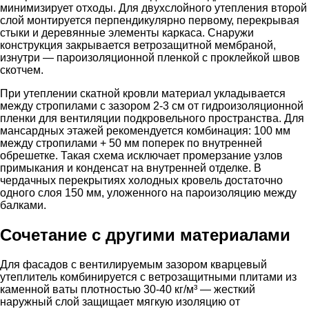
минимизирует отходы. Для двухслойного утепления второй
слой монтируется перпендикулярно первому, перекрывая
стыки и деревянные элементы каркаса. Снаружи
конструкция закрывается ветрозащитной мембраной,
изнутри — пароизоляционной пленкой с проклейкой швов
скотчем.
При утеплении скатной кровли материал укладывается
между стропилами с зазором 2-3 см от гидроизоляционной
пленки для вентиляции подкровельного пространства. Для
мансардных этажей рекомендуется комбинация: 100 мм
между стропилами + 50 мм поперек по внутренней
обрешетке. Такая схема исключает промерзание узлов
примыкания и конденсат на внутренней отделке. В
чердачных перекрытиях холодных кровель достаточно
одного слоя 150 мм, уложенного на пароизоляцию между
балками.
Сочетание с другими материалами
Для фасадов с вентилируемым зазором кварцевый
утеплитель комбинируется с ветрозащитными плитами из
каменной ваты плотностью 30-40 кг/м³ — жесткий
наружный слой защищает мягкую изоляцию от