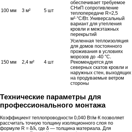
обеспечивает требуемое
СНиП сопротивление
100 мм
3 м²
5 шт
теплопередаче R=2,5
м²·°C/Вт. Универсальный
вариант для утепления
кровли и межэтажных
перекрытий
Усиленная теплоизоляция
для домов постоянного
проживания в условиях
морозов до -40 °С.
150 мм
2,4 м²
4 шт
Рекомендуется для
северных скатов кровли и
наружных стен, выходящих
на продуваемые ветром
стороны
Технические параметры для
профессионального монтажа
Коэффициент теплопроводности 0,040 Вт/м·К позволяет
рассчитать точную толщину изоляционного слоя по
формуле R = δ/λ, где δ — толщина материала. Для