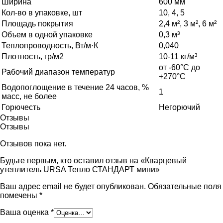
Ширина
600 мм
Кол-во в упаковке, шт
10, 4, 5
Площадь покрытия
2,4 м², 3 м², 6 м²
Объем в одной упаковке
0,3 м³
Теплопроводность, Вт/м·К
0,040
Плотность, гр/м2
10-11 кг/м³
от -60°С до
Рабочий диапазон температур
+270°С
Водопоглощение в течение 24 часов, %
1
масс, не более
Горючесть
Негорючий
Отзывы
Отзывы
Отзывов пока нет.
Будьте первым, кто оставил отзыв на «Кварцевый
утеплитель URSA Тепло СТАНДАРТ мини»
Ваш адрес email не будет опубликован.
Обязательные поля
помечены
*
Ваша оценка
*