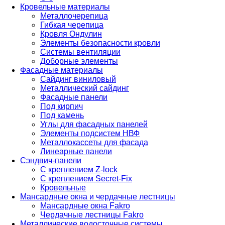
Кровельные материалы
Металлочерепица
Гибкая черепица
Кровля Ондулин
Элементы безопасности кровли
Системы вентиляции
Доборные элементы
Фасадные материалы
Сайдинг виниловый
Металлический сайдинг
Фасадные панели
Под кирпич
Под камень
Углы для фасадных панелей
Элементы подсистем НВФ
Металлокассеты для фасада
Линеарные панели
Сэндвич-панели
С креплением Z-lock
С креплением Secret-Fix
Кровельные
Мансардные окна и чердачные лестницы
Мансардные окна Fakro
Чердачные лестницы Fakro
Металлические водосточные системы