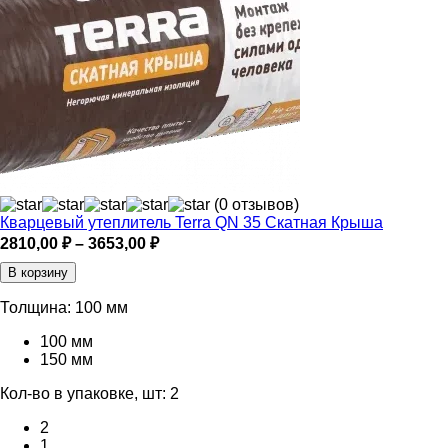
(0 отзывов)
Кварцевый утеплитель Terra QN 35 Скатная Крыша
Диапазон
2810,00
₽
–
3653,00
₽
цен:
В корзину
2810,00 ₽
–
Толщина:
100 мм
3653,00 ₽
100 мм
150 мм
Кол-во в упаковке, шт:
2
2
1