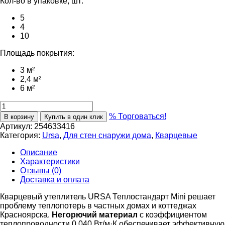
Кол-во в упаковке, шт:
5
4
10
Площадь покрытия:
3 м²
2,4 м²
6 м²
% Торговаться!
В корзину
Купить в один клик
Артикул:
254633416
Категория:
Ursa
,
Для стен снаружи дома
,
Кварцевые
Описание
Характеристики
Отзывы (0)
Доставка и оплата
Кварцевый утеплитель URSA Теплостандарт Mini решает
проблему теплопотерь в частных домах и коттеджах
Красноярска.
Негорючий материал
с коэффициентом
теплопроводности 0,040 Вт/м·К обеспечивает эффективную