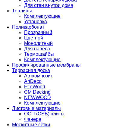
Для стен внутри дома
Теплицы
Комплектующие
Установка
Поликарбонат
Прозрачный
Цветной
Монолитный
Для навеса
Термошайбы
Комплектующие
Профилированные мембраны
Террасная доска
Арткомпозит
ArtDeco
EcoWood
CM Decking
NEWWOOD
Комплектующие
Листовые материалы
ОСП (OSB) плиты
Фанера
Москитные сетки