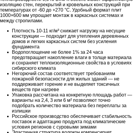
изоляцию стен, перекрытий и кровельных конструкций при
температурах от -60 до +270 °С. Удобный формат плит
1000×600 мм упрощает монтаж в каркасных системах и
между стропилами.
Плотность 10-11 кг/м³ снижает нагрузку на несущие
конструкции — подходит для утепления деревянных
домов и легких каркасных систем без усиления
фундамента
Водопоглощение не более 1% за 24 часа
предотвращает накопление влаги в толще материала
и сохраняет теплоизоляционные свойства в условиях
сибирского климата
Негорючий состав соответствует требованиям
пожарной безопасности для жилых зданий — не
поддерживает горение и не выделяет токсичных
веществ при нагреве
Упаковка рассчитана на конкретную площадь работ —
варианты на 2,4, 3 или 6 м² позволяют точно
подобрать количество материала без переплаты за
излишки
Российское производство обеспечивает стабильность
поставок и адаптацию продукта под климатические
условия регионов с суровыми зимами
Эластичная структура волокон компенсирует