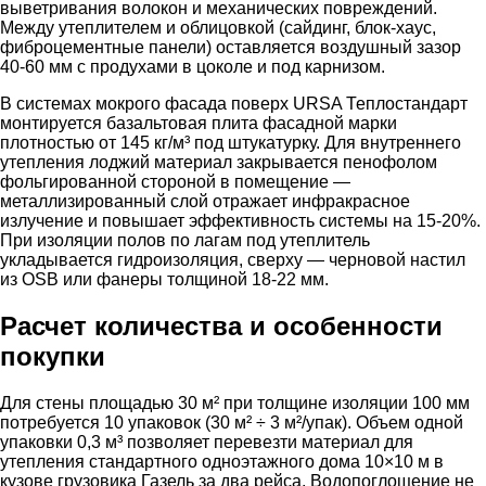
выветривания волокон и механических повреждений.
Между утеплителем и облицовкой (сайдинг, блок-хаус,
фиброцементные панели) оставляется воздушный зазор
40-60 мм с продухами в цоколе и под карнизом.
В системах мокрого фасада поверх URSA Теплостандарт
монтируется базальтовая плита фасадной марки
плотностью от 145 кг/м³ под штукатурку. Для внутреннего
утепления лоджий материал закрывается пенофолом
фольгированной стороной в помещение —
металлизированный слой отражает инфракрасное
излучение и повышает эффективность системы на 15-20%.
При изоляции полов по лагам под утеплитель
укладывается гидроизоляция, сверху — черновой настил
из OSB или фанеры толщиной 18-22 мм.
Расчет количества и особенности
покупки
Для стены площадью 30 м² при толщине изоляции 100 мм
потребуется 10 упаковок (30 м² ÷ 3 м²/упак). Объем одной
упаковки 0,3 м³ позволяет перевезти материал для
утепления стандартного одноэтажного дома 10×10 м в
кузове грузовика Газель за два рейса. Водопоглощение не