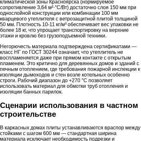
климатической зоны Красноярска (нормируемое
сопротивление 3,64 м²·°C/Вт) достаточно слоя 150 мм при
однослойной конструкции или комбинации 100 мм
кварцевого утеплителя с ветрозащитной плитой толщиной
50 мм. Плотность 10-11 кг/м³ обеспечивает вес упаковки не
более 18 кг, что упрощает транспортировку на верхние
этажи и кровлю без грузоподъемной техники.
Негорючесть материала подтверждена сертификатами —
класс НГ по ГОСТ 30244 означает, что утеплитель не
воспламеняется даже при прямом контакте с открытым
пламенем. Это критично для деревянных домов и зданий с
печным отоплением, где требования пожарной инспекции к
изоляции дымоходов и стен возле котельных особенно
строги. Рабочий диапазон до +270 °С позволяет
использовать материал для обмотки труб отопления и
изоляции банных парилок.
Сценарии использования в частном
строительстве
В каркасных домах плиты устанавливаются враспор между
стойками с шагом 600 мм — стандартная ширина
материала исключает необходимость подрезки и