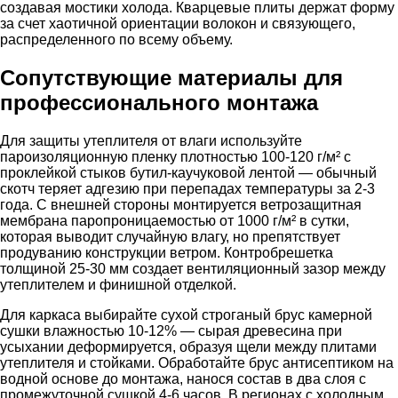
создавая мостики холода. Кварцевые плиты держат форму
за счет хаотичной ориентации волокон и связующего,
распределенного по всему объему.
Сопутствующие материалы для
профессионального монтажа
Для защиты утеплителя от влаги используйте
пароизоляционную пленку плотностью 100-120 г/м² с
проклейкой стыков бутил-каучуковой лентой — обычный
скотч теряет адгезию при перепадах температуры за 2-3
года. С внешней стороны монтируется ветрозащитная
мембрана паропроницаемостью от 1000 г/м² в сутки,
которая выводит случайную влагу, но препятствует
продуванию конструкции ветром. Контробрешетка
толщиной 25-30 мм создает вентиляционный зазор между
утеплителем и финишной отделкой.
Для каркаса выбирайте сухой строганый брус камерной
сушки влажностью 10-12% — сырая древесина при
усыхании деформируется, образуя щели между плитами
утеплителя и стойками. Обработайте брус антисептиком на
водной основе до монтажа, нанося состав в два слоя с
промежуточной сушкой 4-6 часов. В регионах с холодным