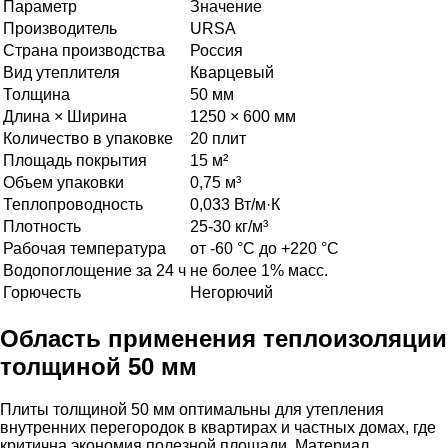
Параметр
Значение
Производитель
URSA
Страна производства
Россия
Вид утеплителя
Кварцевый
Толщина
50 мм
Длина × Ширина
1250 × 600 мм
Количество в упаковке
20 плит
Площадь покрытия
15 м²
Объем упаковки
0,75 м³
Теплопроводность
0,033 Вт/м·К
Плотность
25-30 кг/м³
Рабочая температура
от -60 °C до +220 °C
Водопоглощение за 24 ч
не более 1% масс.
Горючесть
Негорючий
Область применения теплоизоляции
толщиной 50 мм
Плиты толщиной 50 мм оптимальны для утепления
внутренних перегородок в квартирах и частных домах, где
критична экономия полезной площади. Материал