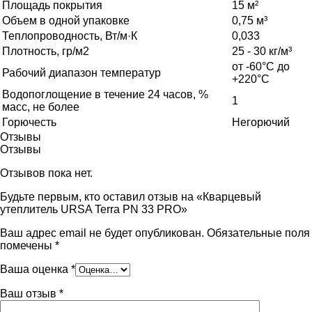
Площадь покрытия
15 м²
Объем в одной упаковке
0,75 м³
Теплопроводность, Вт/м·К
0,033
Плотность, гр/м2
25 - 30 кг/м³
от -60°С до
Рабочий диапазон температур
+220°С
Водопоглощение в течение 24 часов, %
1
масс, не более
Горючесть
Негорючий
Отзывы
Отзывы
Отзывов пока нет.
Будьте первым, кто оставил отзыв на «Кварцевый
утеплитель URSA Terra PN 33 PRO»
Ваш адрес email не будет опубликован.
Обязательные поля
помечены
*
Ваша оценка
*
Ваш отзыв
*