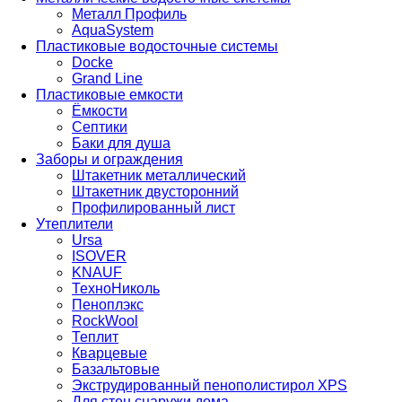
Металл Профиль
AquaSystem
Пластиковые водосточные системы
Docke
Grand Line
Пластиковые емкости
Ёмкости
Септики
Баки для душа
Заборы и ограждения
Штакетник металлический
Штакетник двусторонний
Профилированный лист
Утеплители
Ursa
ISOVER
KNAUF
ТехноНиколь
Пеноплэкс
RockWool
Теплит
Кварцевые
Базальтовые
Экструдированный пенополистирол XPS
Для стен снаружи дома