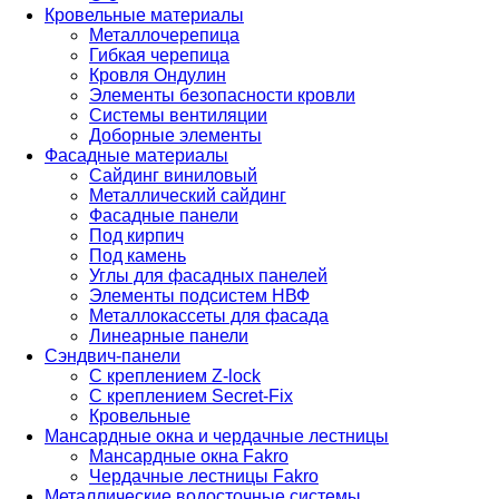
Кровельные материалы
Металлочерепица
Гибкая черепица
Кровля Ондулин
Элементы безопасности кровли
Системы вентиляции
Доборные элементы
Фасадные материалы
Сайдинг виниловый
Металлический сайдинг
Фасадные панели
Под кирпич
Под камень
Углы для фасадных панелей
Элементы подсистем НВФ
Металлокассеты для фасада
Линеарные панели
Сэндвич-панели
С креплением Z-lock
С креплением Secret-Fix
Кровельные
Мансардные окна и чердачные лестницы
Мансардные окна Fakro
Чердачные лестницы Fakro
Металлические водосточные системы