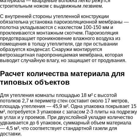
материала — кварцевые волокна легко режутся
строительным ножом с выдвижным лезвием.
С внутренней стороны утепленной конструкции
обязательна установка пароизоляционной мембраны —
полотна укладываются с нахлестом 100-150 мм и
проклеиваются монтажным скотчем. Пароизоляция
предотвращает проникновение влажного воздуха из
помещения в толщу утеплителя, где при остывании
образуется конденсат. Снаружи монтируется
ветрозащитная паропроницаемая мембрана, которая
выводит случайную влагу, но защищает от продувания.
Расчет количества материала для
типовых объектов
Для утепления комнаты площадью 18 м² с высотой
потолков 2,7 м периметр стен составит около 17 метров,
площадь утепления — 45,9 м². Одна упаковка покрывает 15
м², потребуется 3 упаковки с запасом 2-3 плиты на подрезку
в углах и у проемов. При двухслойной укладке количество
удваивается до 6 упаковок, суммарный объем материала
— 4,5 м³, что соответствует стандартной газели для
доставки.