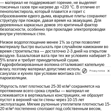
— материал не поддерживает горение, не выделяет
токсичных газов при нагреве до +220 °C. В отличие от
пенополистирола, который плавится и горит с
образованием едкого дыма, кварцевые плиты сохраняют
структуру при пожаре, давая время на эвакуацию. Для
деревянных каркасных домов это критичный фактор
безопасности, особенно при прокладке электропроводки
внутри утепленных стен.
Низкое водопоглощение менее 1% за сутки позволяет
материалу быстро высыхать при случайном намокании во
время строительства — достаточно 2-3 дней на открытом
воздухе. Базальтовая вата при тех же условиях набирает 3-
5% влаги и требует принудительной сушки.
Гидрофобизированные волокна отталкивают капельную
влагу, поэтому материал допустимо использовать в
Privacy notice
санузлах и кухнях при условии монтажа сплошной
пароизоляции.
Упругость плит плотностью 25-30 кг/м³ сохраняется на
протяжении всего срока службы — материал не
слеживается в вертикальных конструкциях, не образует
пустот в верхней части стены через 10-15 лет
эксплуатации. Мягкие рулонные утеплители плотностью 15-
20 кг/м³ постепенно сползают под собственным весом,