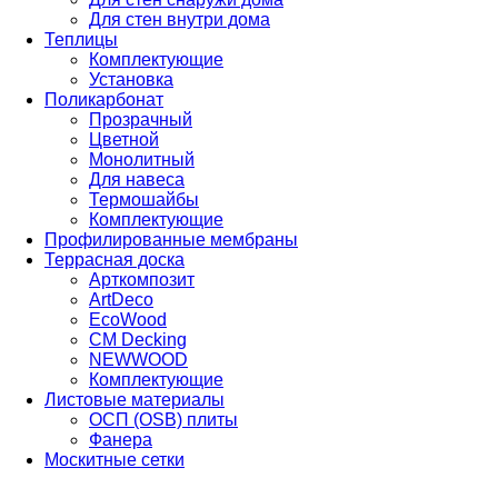
Для стен внутри дома
Теплицы
Комплектующие
Установка
Поликарбонат
Прозрачный
Цветной
Монолитный
Для навеса
Термошайбы
Комплектующие
Профилированные мембраны
Террасная доска
Арткомпозит
ArtDeco
EcoWood
CM Decking
NEWWOOD
Комплектующие
Листовые материалы
ОСП (OSB) плиты
Фанера
Москитные сетки