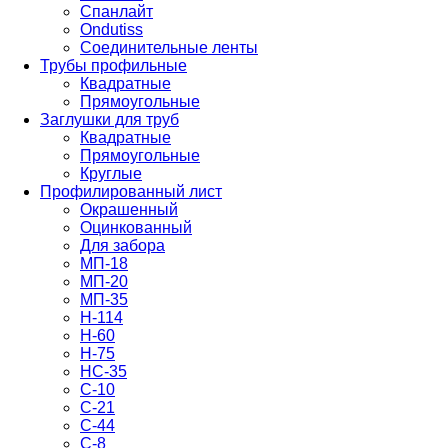
Спанлайт
Ondutiss
Соединительные ленты
Трубы профильные
Квадратные
Прямоугольные
Заглушки для труб
Квадратные
Прямоугольные
Круглые
Профилированный лист
Окрашенный
Оцинкованный
Для забора
МП-18
МП-20
МП-35
Н-114
Н-60
Н-75
НС-35
С-10
С-21
С-44
С-8