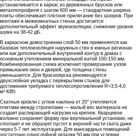
устанавливается в каркас из деревянных брусков или
металлопрофиля с шагом 600 мм — стандартная ширина
плиты обеспечивает плотное прилегание без зазоров. При
монтаже в межкомнатных стенах достигается
дополнительный эффект звукоизоляции, снижение уровня
шума на 38-42 дБ.
В каркасном домостроении слой 50 мм применяется как
базовая теплоизоляция наружных стен в южных регионах
или как дополнительный внутренний контур в домах с
основным утеплением минеральной ватой 100-150 мм.
Комбинированная схема исключает промерзание узлов
примыкания окон и дверей, где толщина стены
уменьшается. Для Красноярска рекомендуется
двухслойная укладка с перекрытием стыков для
достижения требуемого теплосопротивления R=3,5-4,0
м²·К/Вт.
Скатные кровли с углом наклона от 20° утепляются
плитами между стропилами — малый вес материала не
создает распирающей нагрузки на крепеж. Кварцевое
волокно сохраняет форму при вертикальной установке, не
сползает и не образует пустот в верхней части ската даже
через 5-7 лет эксплуатации. Для мансардных помещений
достаточно однослойной укладки 50 мм при условии