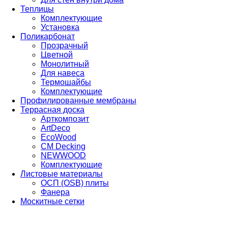
Теплицы
Комплектующие
Установка
Поликарбонат
Прозрачный
Цветной
Монолитный
Для навеса
Термошайбы
Комплектующие
Профилированные мембраны
Террасная доска
Арткомпозит
ArtDeco
EcoWood
CM Decking
NEWWOOD
Комплектующие
Листовые материалы
ОСП (OSB) плиты
Фанера
Москитные сетки