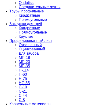
Ondutiss
Соединительные ленты
Трубы профильные
Квадратные
Прямоугольные
Заглушки для труб
Квадратные
Прямоугольные
Круглые
Профилированный лист
Окрашенный
Оцинкованный
Для забора
МП-18
МП-20
МП-35
Н-114
Н-60
Н-75
НС-35
С-10
С-21
С-44
С-8
Кровельные материалы