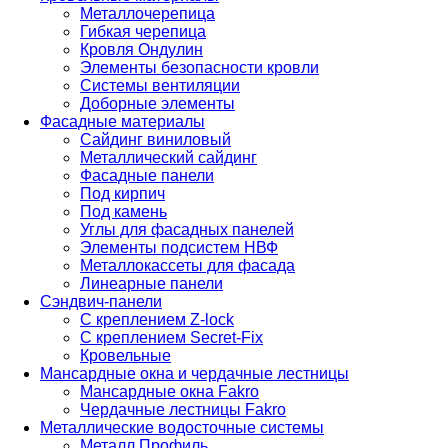
Металлочерепица
Гибкая черепица
Кровля Ондулин
Элементы безопасности кровли
Системы вентиляции
Доборные элементы
Фасадные материалы
Сайдинг виниловый
Металлический сайдинг
Фасадные панели
Под кирпич
Под камень
Углы для фасадных панелей
Элементы подсистем НВФ
Металлокассеты для фасада
Линеарные панели
Сэндвич-панели
С креплением Z-lock
С креплением Secret-Fix
Кровельные
Мансардные окна и чердачные лестницы
Мансардные окна Fakro
Чердачные лестницы Fakro
Металлические водосточные системы
Металл Профиль