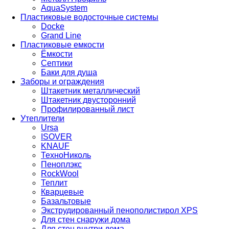
AquaSystem
Пластиковые водосточные системы
Docke
Grand Line
Пластиковые емкости
Ёмкости
Септики
Баки для душа
Заборы и ограждения
Штакетник металлический
Штакетник двусторонний
Профилированный лист
Утеплители
Ursa
ISOVER
KNAUF
ТехноНиколь
Пеноплэкс
RockWool
Теплит
Кварцевые
Базальтовые
Экструдированный пенополистирол XPS
Для стен снаружи дома
Для стен внутри дома