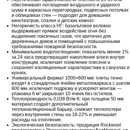
обеспечивает поглощение воздушного и ударного
шума в каркасных перегородках, подвесных потолках
и облицовках стен — подходит для домашних
кинотеатров, спален и детских комнат.
Негорючесть класса НГ: базальтовое волокно
выдерживает прямое воздействие огня без
выделения токсичных газов, что критично для
деревянных домов и помещений с повышенными
требованиями пожарной безопасности.
Минимальное водопоглощение: показатель менее 1%
за 24 часа предотвращает накопление влаги внутри
конструкции, исключает появление плесени и
сохраняет изоляционные характеристики в санузлах и
кухнях.
Универсальный формат 1000×600 мм: плиты точно
входят в стандартные ячейки металлокаркаса с шагом
600 мм, исключают подрезку и ускоряют монтаж —
упаковка 6 м² закрывает 10 ячеек без остатков.
Теплопроводность 0,038 Вт/м·К: при толщине 50 мм
материал создаёт дополнительный
теплоизоляционный барьер, снижает теплопотери
через внутренние стены на 18-22% и уменьшает
расходы на отопление.
Экологическая безопасность: продукция Rockwool