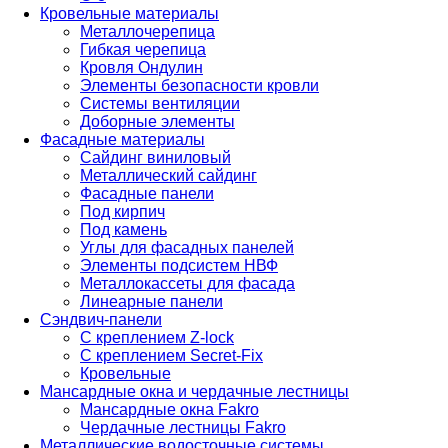
Кровельные материалы
Металлочерепица
Гибкая черепица
Кровля Ондулин
Элементы безопасности кровли
Системы вентиляции
Доборные элементы
Фасадные материалы
Сайдинг виниловый
Металлический сайдинг
Фасадные панели
Под кирпич
Под камень
Углы для фасадных панелей
Элементы подсистем НВФ
Металлокассеты для фасада
Линеарные панели
Сэндвич-панели
С креплением Z-lock
С креплением Secret-Fix
Кровельные
Мансардные окна и чердачные лестницы
Мансардные окна Fakro
Чердачные лестницы Fakro
Металлические водосточные системы