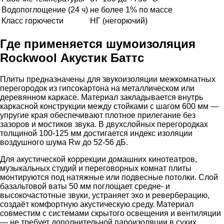
Водопоглощение (24 ч)
не более 1% по массе
Класс горючести
НГ (негорючий)
Где применяется шумоизоляция
Rockwool Акустик Баттс
Плиты предназначены для звукоизоляции межкомнатных
перегородок из гипсокартона на металлическом или
деревянном каркасе. Материал закладывается внутрь
каркасной конструкции между стойками с шагом 600 мм —
упругие края обеспечивают плотное прилегание без
зазоров и мостиков звука. В двухслойных перегородках
толщиной 100-125 мм достигается индекс изоляции
воздушного шума Rw до 52-56 дБ.
Для акустической коррекции домашних кинотеатров,
музыкальных студий и переговорных комнат плиты
монтируются под натяжные или подвесные потолки. Слой
базальтовой ваты 50 мм поглощает средне- и
высокочастотные звуки, устраняет эхо и реверберацию,
создаёт комфортную акустическую среду. Материал
совместим с системами скрытого освещения и вентиляции
— не требует дополнительной пароизоляции в сухих