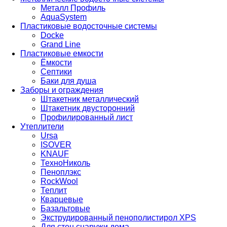
Металл Профиль
AquaSystem
Пластиковые водосточные системы
Docke
Grand Line
Пластиковые емкости
Ёмкости
Септики
Баки для душа
Заборы и ограждения
Штакетник металлический
Штакетник двусторонний
Профилированный лист
Утеплители
Ursa
ISOVER
KNAUF
ТехноНиколь
Пеноплэкс
RockWool
Теплит
Кварцевые
Базальтовые
Экструдированный пенополистирол XPS
Для стен снаружи дома