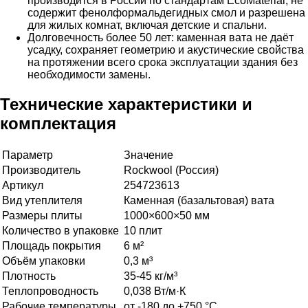
производится в России по стандартам EcoMaterial, не
содержит фенолформальдегидных смол и разрешена
для жилых комнат, включая детские и спальни.
Долговечность более 50 лет: каменная вата не даёт
усадку, сохраняет геометрию и акустические свойства
на протяжении всего срока эксплуатации здания без
необходимости замены.
Технические характеристики и
комплектация
Параметр
Значение
Производитель
Rockwool (Россия)
Артикул
254723613
Вид утеплителя
Каменная (базальтовая) вата
Размеры плиты
1000×600×50 мм
Количество в упаковке
10 плит
Площадь покрытия
6 м²
Объём упаковки
0,3 м³
Плотность
35-45 кг/м³
Теплопроводность
0,038 Вт/м·К
Рабочие температуры
от -180 до +750 °C