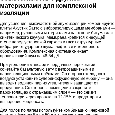
материалами для комплексной
изоляции
Для усиления низкочастотной звукоизоляции комбинируйте
плиты Акустик Баттс с виброизолирующими мембранами —
например, рулонными материалами на основе битума или
синтетического каучука. Мембрана крепится к несущей
стене перед установкой каркаса и гасит структурные
вибрации от ударного шума, лифтов и инженерного
оборудования. Комплексная система снижает
проникающий шум на 48-54 дБ.
При утеплении мансард и чердачных перекрытий
сочетайте базальтовую вату с ветрозащитными и
пароизоляционными плёнками. Со стороны холодного
воздуха установите супердиффузионную мембрану — она
выводит водяной пар из утеплителя и защищает от
продувания. Со стороны помещения закрепите
пароизоляцию с отражающим слоем — это снизит
теплопотери через кровлю на 12-15% и предотвратит
выпадение конденсата.
Для полов по лагам используйте комбинацию «черновой
настил + Акустик Баттс 50 мм + шумоизоляционная