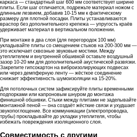
каркаса — стандартный шаг 600 мм соответствует ширине
плиты. Если шаг отличается, подрежьте материал ножом с
длинным лезвием, добавив 10-15 мм к фактическому
размеру для плотной посадки. Плиты устанавливаются
враспор без дополнительного крепежа — упругость краёв
удерживает материал в вертикальном положении.
При монтаже в два слоя (для перегородок 100 мм)
укладывайте плиты со смещением стыков на 200-300 мм —
это исключает сквозные звуковые мостики. Между
утеплителем и внутренней обшивкой оставьте воздушный
зазор 10-20 мм для дополнительной акустической развязки.
Закрепите гипсокартон на виброизолирующих подвесах
или через демпферную ленту — жёсткое соединение
снижает эффективность шумоизоляции на 15-20%.
Для потолочных систем зафиксируйте плиты временными
подпорками или капроновым шнуром до монтажа
финишной обшивки. Стыки между плитами не заделывайте
монтажной пеной — она создаёт жёсткие связи и ухудшает
звукопоглощение. Все коммуникации (электропроводка,
трубы) прокладывайте до укладки утеплителя, чтобы
избежать повреждения изоляционного слоя.
Совместимость с другими