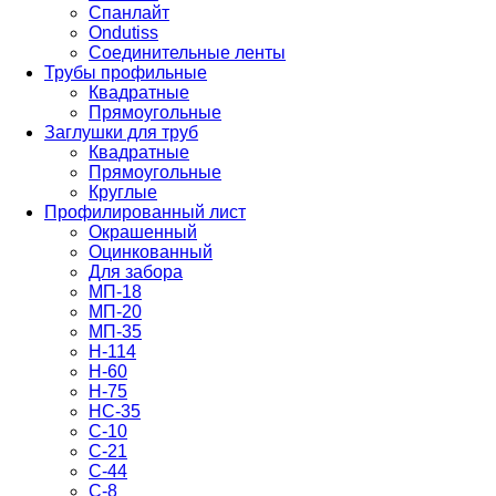
Спанлайт
Ondutiss
Соединительные ленты
Трубы профильные
Квадратные
Прямоугольные
Заглушки для труб
Квадратные
Прямоугольные
Круглые
Профилированный лист
Окрашенный
Оцинкованный
Для забора
МП-18
МП-20
МП-35
Н-114
Н-60
Н-75
НС-35
С-10
С-21
С-44
С-8