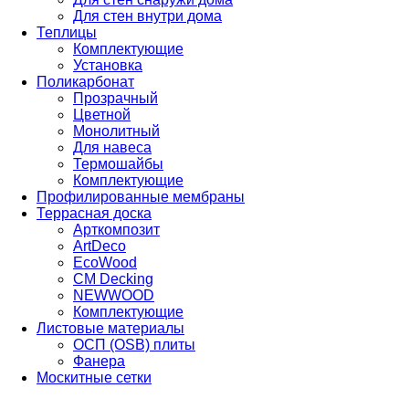
Для стен внутри дома
Теплицы
Комплектующие
Установка
Поликарбонат
Прозрачный
Цветной
Монолитный
Для навеса
Термошайбы
Комплектующие
Профилированные мембраны
Террасная доска
Арткомпозит
ArtDeco
EcoWood
CM Decking
NEWWOOD
Комплектующие
Листовые материалы
ОСП (OSB) плиты
Фанера
Москитные сетки