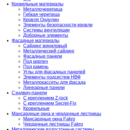
Кровельные материалы
Металлочерепица
Гибкая черепица
Кровля Ондулин
Элементы безопасности кровли
Системы вентиляции
Доборные элементы
Фасадные материалы
Сайдинг виниловый
Металлический сайдинг
Фасадные панели
Под кирпич
Под камень
Углы для фасадных панелей
Элементы подсистем НВФ
Металлокассеты для фасада
Линеарные панели
Сэндвич-панели
С креплением Z-lock
С креплением Secret-Fix
Кровельные
Мансардные окна и чердачные лестницы
Мансардные окна Fakro
Чердачные лестницы Fakro
Металлические водосточные системы