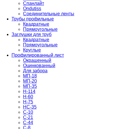
Спанлайт
Ondutiss
Соединительные ленты
Трубы профильные
Квадратные
Прямоугольные
Заглушки для труб
Квадратные
Прямоугольные
Круглые
Профилированный лист
Окрашенный
Оцинкованный
Для забора
МП-18
МП-20
МП-35
Н-114
Н-60
Н-75
НС-35
С-10
С-21
С-44
С-8