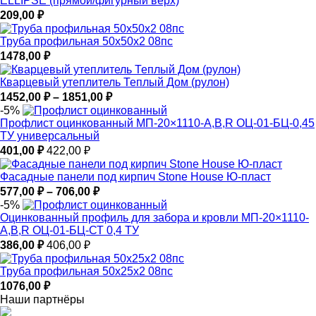
ELLIPSE (прямой/фигурный верх)
209,00
₽
Труба профильная 50х50х2 08пс
1478,00
₽
Кварцевый утеплитель Теплый Дом (рулон)
Диапазон
1452,00
₽
–
1851,00
₽
цен:
-5%
1452,00 ₽
Профлист оцинкованный МП-20×1110-A,B,R ОЦ-01-БЦ-0,45
–
ТУ универсальный
1851,00 ₽
401,00
₽
422,00
₽
Фасадные панели под кирпич Stone House Ю-пласт
Диапазон
577,00
₽
–
706,00
₽
цен:
-5%
577,00 ₽
Оцинкованный профиль для забора и кровли МП-20×1110-
–
A,B,R ОЦ-01-БЦ-СТ 0,4 ТУ
706,00 ₽
386,00
₽
406,00
₽
Труба профильная 50х25х2 08пс
1076,00
₽
Наши партнёры