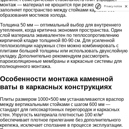
монтаж — материал не крошится при резке и плотно
Privacy notice
заполняет пространство между стойками каркаса без
образования мостиков холода.
Толщина 50 мм — оптимальный выбор для внутреннего
утепления, когда критична экономия пространства. Один
слой материала эквивалентен по теплосопротивлению
кирпичной кладке толщиной 80-90 см. Для усиленной
теплоизоляции наружных стен можно комбинировать с
плитами большей толщины или использовать двухслойную
укладку. Дополнительно рекомендуем рассмотреть
пароизоляционные мембраны и каркасные системы для
полноценного монтажа.
Особенности монтажа каменной
ваты в каркасных конструкциях
Плиты размером 1000×500 мм устанавливаются враспор
между вертикальными стойками с шагом 600 мм —
стандарт для гипсокартонных перегородок и каркасных
стен. Упругость материала плотностью 100 кг/м³
обеспечивает плотное прилегание без дополнительного
крепежа, исключает сползание в процессе эксплуатации.