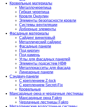
Кровельные материалы
Металлочерепица
Гибкая черепица
Кровля Ондулин
Элементы безопасности кровли
Системы вентиляции
Доборные элементы
Фасадные материалы
Сайдинг виниловый
Металлический сайдинг
Фасадные панели
Под кирпич
Под камень
Углы для фасадных панелей
Элементы подсистем НВФ
Металлокассеты для фасада
Линеарные панели
Сэндвич-панели
С креплением Z-lock
С креплением Secret-Fix
Кровельные
Мансардные окна и чердачные лестницы
Мансардные окна Fakro
Чердачные лестницы Fakro
Металлические водосточные системы