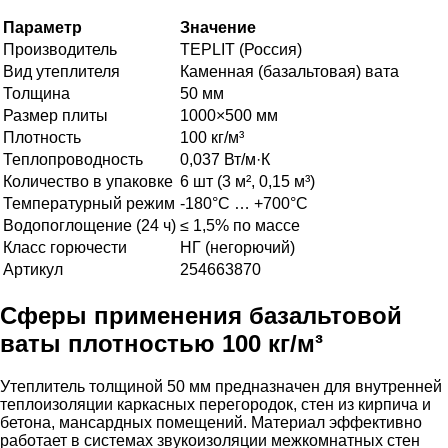
Параметр
Значение
Производитель
TEPLIT (Россия)
Вид утеплителя
Каменная (базальтовая) вата
Толщина
50 мм
Размер плиты
1000×500 мм
Плотность
100 кг/м³
Теплопроводность
0,037 Вт/м·К
Количество в упаковке
6 шт (3 м², 0,15 м³)
Температурный режим
-180°C … +700°C
Водопоглощение (24 ч)
≤ 1,5% по массе
Класс горючести
НГ (негорючий)
Артикул
254663870
Сферы применения базальтовой
ваты плотностью 100 кг/м³
Утеплитель толщиной 50 мм предназначен для внутренней
теплоизоляции каркасных перегородок, стен из кирпича и
бетона, мансардных помещений. Материал эффективно
работает в системах звукоизоляции межкомнатных стен