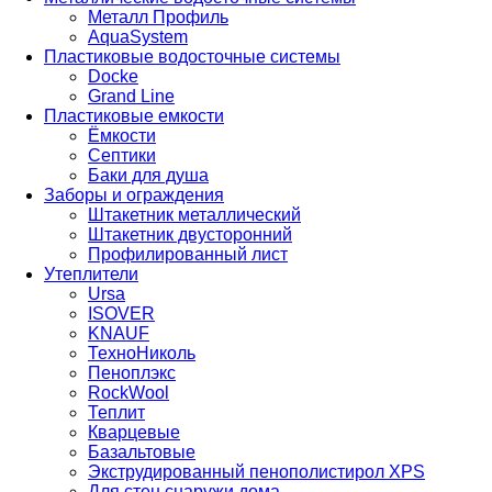
Металл Профиль
AquaSystem
Пластиковые водосточные системы
Docke
Grand Line
Пластиковые емкости
Ёмкости
Септики
Баки для душа
Заборы и ограждения
Штакетник металлический
Штакетник двусторонний
Профилированный лист
Утеплители
Ursa
ISOVER
KNAUF
ТехноНиколь
Пеноплэкс
RockWool
Теплит
Кварцевые
Базальтовые
Экструдированный пенополистирол XPS
Для стен снаружи дома