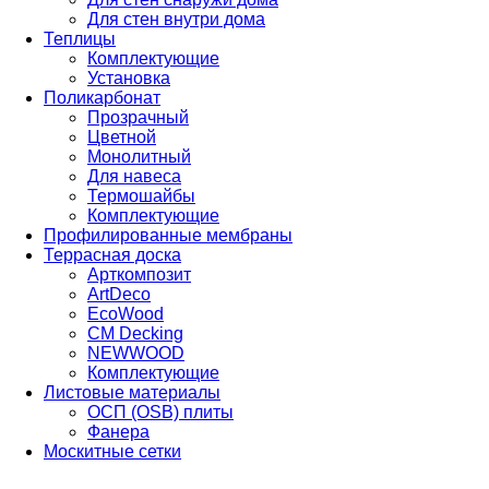
Для стен внутри дома
Теплицы
Комплектующие
Установка
Поликарбонат
Прозрачный
Цветной
Монолитный
Для навеса
Термошайбы
Комплектующие
Профилированные мембраны
Террасная доска
Арткомпозит
ArtDeco
EcoWood
CM Decking
NEWWOOD
Комплектующие
Листовые материалы
ОСП (OSB) плиты
Фанера
Москитные сетки