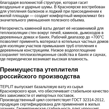
благодаря волокнистой структуре, которая гасит
воздушные и ударные шумы. В Красноярске востребован
для утепления балконов и лоджий при присоединении к
жилой площади — создает комфортный микроклимат без
значительного уменьшения полезного объема.
Негорючесть каменной ваты делает её незаменимой для
теплоизоляции стен вокруг печей, каминов, дымоходов в
деревянных домах и банях. Рабочий диапазор до +700°C
позволяет применять материал в котельных частных домов
для изоляции участков примыкания труб отопления к
деревянным конструкциям. Низкое водопоглощение
сохраняет теплоизоляционные свойства в банях и саунах,
где периодически возникает высокая влажность.
Преимущества утеплителя
российского производства
TEPLIT выпускает базальтовую вату из сырья
Красноярского края, что обеспечивает стабильное качество
без зависимости от импортных поставок.
Производственный цикл соответствует ГОСТ 32314-2012,
продукция сертифицирована для применения в жилых
зданиях. Геометрическая стабильность плит упрощает