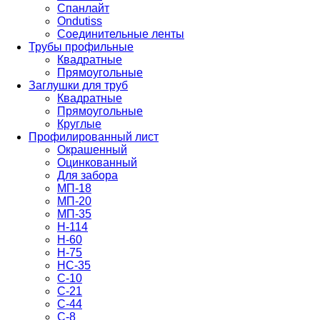
Спанлайт
Ondutiss
Соединительные ленты
Трубы профильные
Квадратные
Прямоугольные
Заглушки для труб
Квадратные
Прямоугольные
Круглые
Профилированный лист
Окрашенный
Оцинкованный
Для забора
МП-18
МП-20
МП-35
Н-114
Н-60
Н-75
НС-35
С-10
С-21
С-44
С-8