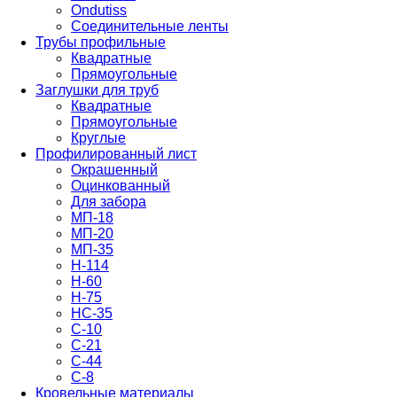
Ondutiss
Соединительные ленты
Трубы профильные
Квадратные
Прямоугольные
Заглушки для труб
Квадратные
Прямоугольные
Круглые
Профилированный лист
Окрашенный
Оцинкованный
Для забора
МП-18
МП-20
МП-35
Н-114
Н-60
Н-75
НС-35
С-10
С-21
С-44
С-8
Кровельные материалы