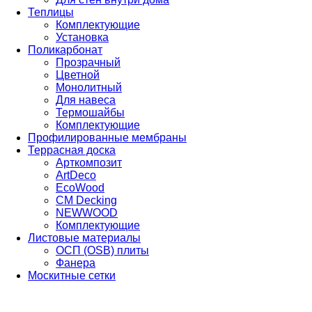
Теплицы
Комплектующие
Установка
Поликарбонат
Прозрачный
Цветной
Монолитный
Для навеса
Термошайбы
Комплектующие
Профилированные мембраны
Террасная доска
Арткомпозит
ArtDeco
EcoWood
CM Decking
NEWWOOD
Комплектующие
Листовые материалы
ОСП (OSB) плиты
Фанера
Москитные сетки