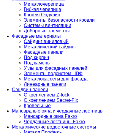
Металлочерепица
Гибкая черепица
Кровля Ондулин
Элементы безопасности кровли
Системы вентиляции
Доборные элементы
Фасадные материалы
Сайдинг виниловый
Металлический сайдинг
Фасадные панели
Под кирпич
Под камень
Углы для фасадных панелей
Элементы подсистем НВФ
Металлокассеты для фасада
Линеарные панели
Сэндвич-панели
С креплением Z-lock
С креплением Secret-Fix
Кровельные
Мансардные окна и чердачные лестницы
Мансардные окна Fakro
Чердачные лестницы Fakro
Металлические водосточные системы
Металл Профиль