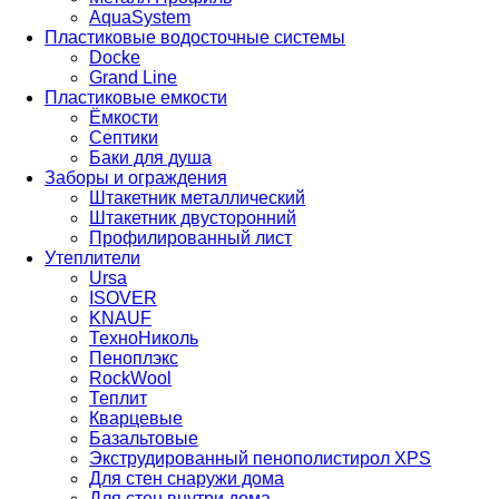
AquaSystem
Пластиковые водосточные системы
Docke
Grand Line
Пластиковые емкости
Ёмкости
Септики
Баки для душа
Заборы и ограждения
Штакетник металлический
Штакетник двусторонний
Профилированный лист
Утеплители
Ursa
ISOVER
KNAUF
ТехноНиколь
Пеноплэкс
RockWool
Теплит
Кварцевые
Базальтовые
Экструдированный пенополистирол XPS
Для стен снаружи дома
Для стен внутри дома