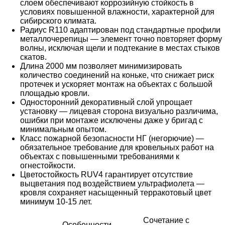
слоем обеспечивают коррозийную стойкость в
условиях повышенной влажности, характерной для
сибирского климата.
Радиус R110 адаптирован под стандартные профили
металлочерепицы — элемент точно повторяет форму
волны, исключая щели и подтекание в местах стыков
скатов.
Длина 2000 мм позволяет минимизировать
количество соединений на коньке, что снижает риск
протечек и ускоряет монтаж на объектах с большой
площадью кровли.
Односторонний декоративный слой упрощает
установку — лицевая сторона визуально различима,
ошибки при монтаже исключены даже у бригад с
минимальным опытом.
Класс пожарной безопасности НГ (негорючие) —
обязательное требование для кровельных работ на
объектах с повышенными требованиями к
огнестойкости.
Цветостойкость RUV4 гарантирует отсутствие
выцветания под воздействием ультрафиолета —
кровля сохраняет насыщенный терракотовый цвет
минимум 10-15 лет.
Сочетание с
Особенности