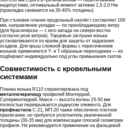
недопустимо, оптимальный момент затяжки 1,5-2,0 Нм
(прокладка сжимается на 30-40% толщины).
При стыковке планок продольный нахлёст составляет 100
мм, направление укладки — по преобладающему ветру
(для Красноярска — с юго-запада на северо-восток
согласно розе ветров). Торцевые заглушки конька
устанавливаются по краям для защиты от задувания
осадков. Для крыш сложной формы с пересечением
коньков применяются Y- и T-образные переходники — их
подбирают индивидуально под углы примыкания скатов.
Совместимость с кровельными
системами
Планка конька R110 спроектирована под
металлочерепицу
профилей Монтеррей,
Супермонтеррей, Макси — высота волны 25-50 мм
полностью перекрывается радиусом элемента. Для
профнастила
С-21, МП-20 также обеспечено плотное
прилегание, но требуется уплотнитель увеличенной
толщины (30-35 мм) для компенсации плоской геометрии
профиля. Не рекомендуется применение на фальцевой