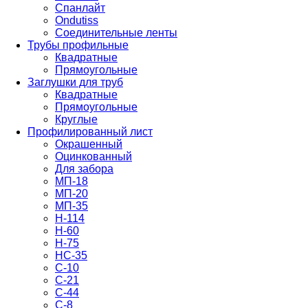
Спанлайт
Ondutiss
Соединительные ленты
Трубы профильные
Квадратные
Прямоугольные
Заглушки для труб
Квадратные
Прямоугольные
Круглые
Профилированный лист
Окрашенный
Оцинкованный
Для забора
МП-18
МП-20
МП-35
Н-114
Н-60
Н-75
НС-35
С-10
С-21
С-44
С-8