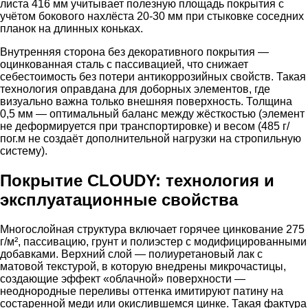
листа 416 мм учитывает полезную площадь покрытия с
учётом бокового нахлёста 20-30 мм при стыковке соседних
планок на длинных коньках.
Внутренняя сторона без декоративного покрытия —
оцинкованная сталь с пассивацией, что снижает
себестоимость без потери антикоррозийных свойств. Такая
технология оправдана для доборных элементов, где
визуально важна только внешняя поверхность. Толщина
0,5 мм — оптимальный баланс между жёсткостью (элемент
не деформируется при транспортировке) и весом (485 г/
пог.м не создаёт дополнительной нагрузки на стропильную
систему).
Покрытие CLOUDY: технология и
эксплуатационные свойства
Многослойная структура включает горячее цинкование 275
г/м², пассивацию, грунт и полиэстер с модифицированными
добавками. Верхний слой — полиуретановый лак с
матовой текстурой, в которую внедрены микрочастицы,
создающие эффект «облачной» поверхности —
неоднородные переливы оттенка имитируют патину на
состаренной меди или окислившемся цинке. Такая фактура