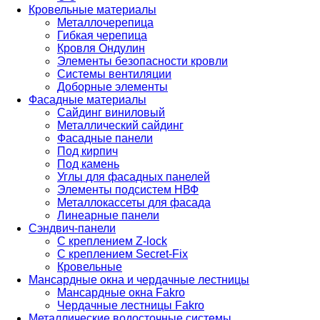
Кровельные материалы
Металлочерепица
Гибкая черепица
Кровля Ондулин
Элементы безопасности кровли
Системы вентиляции
Доборные элементы
Фасадные материалы
Сайдинг виниловый
Металлический сайдинг
Фасадные панели
Под кирпич
Под камень
Углы для фасадных панелей
Элементы подсистем НВФ
Металлокассеты для фасада
Линеарные панели
Сэндвич-панели
С креплением Z-lock
С креплением Secret-Fix
Кровельные
Мансардные окна и чердачные лестницы
Мансардные окна Fakro
Чердачные лестницы Fakro
Металлические водосточные системы