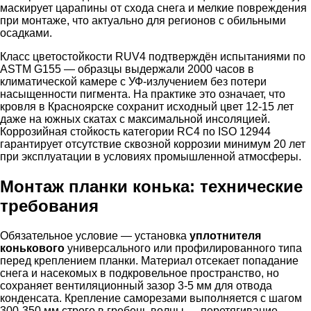
маскирует царапины от схода снега и мелкие повреждения
при монтаже, что актуально для регионов с обильными
осадками.
Класс цветостойкости RUV4 подтверждён испытаниями по
ASTM G155 — образцы выдержали 2000 часов в
климатической камере с УФ-излучением без потери
насыщенности пигмента. На практике это означает, что
кровля в Красноярске сохранит исходный цвет 12-15 лет
даже на южных скатах с максимальной инсоляцией.
Коррозийная стойкость категории RC4 по ISO 12944
гарантирует отсутствие сквозной коррозии минимум 20 лет
при эксплуатации в условиях промышленной атмосферы.
Монтаж планки конька: технические
требования
Обязательное условие — установка
уплотнителя
конькового
универсального или профилированного типа
перед креплением планки. Материал отсекает попадание
снега и насекомых в подкровельное пространство, но
сохраняет вентиляционный зазор 3-5 мм для отвода
конденсата. Крепление саморезами выполняется с шагом
300-350 мм строго в гребень волны — перетягивание