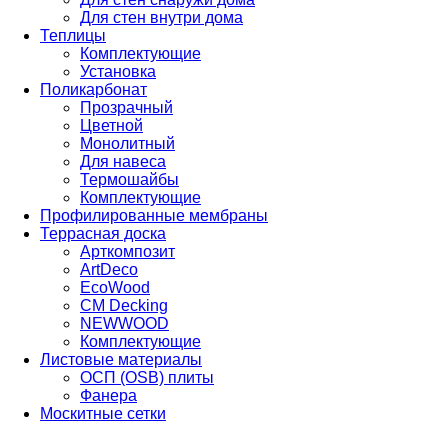
Для стен внутри дома
Теплицы
Комплектующие
Установка
Поликарбонат
Прозрачный
Цветной
Монолитный
Для навеса
Термошайбы
Комплектующие
Профилированные мембраны
Террасная доска
Арткомпозит
ArtDeco
EcoWood
CM Decking
NEWWOOD
Комплектующие
Листовые материалы
ОСП (OSB) плиты
Фанера
Москитные сетки