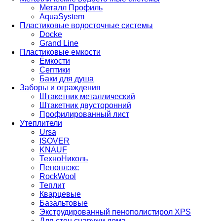
Металл Профиль
AquaSystem
Пластиковые водосточные системы
Docke
Grand Line
Пластиковые емкости
Ёмкости
Септики
Баки для душа
Заборы и ограждения
Штакетник металлический
Штакетник двусторонний
Профилированный лист
Утеплители
Ursa
ISOVER
KNAUF
ТехноНиколь
Пеноплэкс
RockWool
Теплит
Кварцевые
Базальтовые
Экструдированный пенополистирол XPS
Для стен снаружи дома