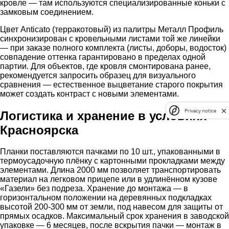
кровле — там используются специализированные коньки с
замковым соединением.
Цвет Anticato (терракотовый) из палитры Металл Профиль
синхронизирован с кровельными листами той же линейки
— при заказе полного комплекта (листы, доборы, водосток)
совпадение оттенка гарантировано в пределах одной
партии. Для объектов, где кровля смонтирована ранее,
рекомендуется запросить образец для визуального
сравнения — естественное выцветание старого покрытия
может создать контраст с новыми элементами.
Privacy notice
Логистика и хранение в условиях
Красноярска
Планки поставляются пачками по 10 шт., упакованными в
термоусадочную плёнку с картонными прокладками между
элементами. Длина 2000 мм позволяет транспортировать
материал на легковом прицепе или в удлинённом кузове
«Газели» без подреза. Хранение до монтажа — в
горизонтальном положении на деревянных подкладках
высотой 200-300 мм от земли, под навесом для защиты от
прямых осадков. Максимальный срок хранения в заводской
упаковке — 6 месяцев, после вскрытия пачки — монтаж в