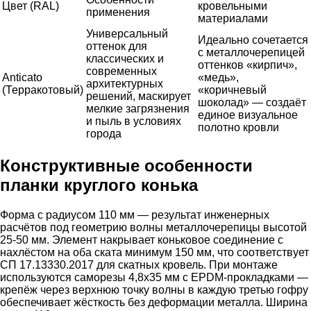
Цвет (RAL)
кровельными
применения
материалами
Универсальный
Идеально сочетается
оттенок для
с металлочерепицей
классических и
оттенков «кирпич»,
современных
Anticato
«медь»,
архитектурных
(Терракотовый)
«коричневый
решений, маскирует
шоколад» — создаёт
мелкие загрязнения
единое визуальное
и пыль в условиях
полотно кровли
города
Конструктивные особенности
планки круглого конька
Форма с радиусом 110 мм — результат инженерных
расчётов под геометрию волны металлочерепицы высотой
25-50 мм. Элемент накрывает коньковое соединение с
нахлёстом на оба ската минимум 150 мм, что соответствует
СП 17.13330.2017 для скатных кровель. При монтаже
используются саморезы 4,8х35 мм с EPDM-прокладками —
крепёж через верхнюю точку волны в каждую третью гофру
обеспечивает жёсткость без деформации металла. Ширина