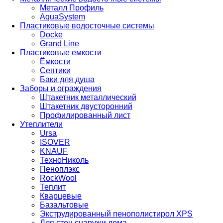
Металл Профиль
AquaSystem
Пластиковые водосточные системы
Docke
Grand Line
Пластиковые емкости
Ёмкости
Септики
Баки для душа
Заборы и ограждения
Штакетник металлический
Штакетник двусторонний
Профилированный лист
Утеплители
Ursa
ISOVER
KNAUF
ТехноНиколь
Пеноплэкс
RockWool
Теплит
Кварцевые
Базальтовые
Экструдированный пенополистирол XPS
Для стен снаружи дома