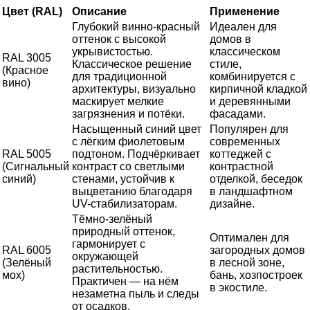
Цвет (RAL)
Описание
Применение
Глубокий винно-красный
Идеален для
оттенок с высокой
домов в
укрывистостью.
классическом
RAL 3005
Классическое решение
стиле,
(Красное
для традиционной
комбинируется с
вино)
архитектуры, визуально
кирпичной кладкой
маскирует мелкие
и деревянными
загрязнения и потёки.
фасадами.
Насыщенный синий цвет
Популярен для
с лёгким фиолетовым
современных
RAL 5005
подтоном. Подчёркивает
коттеджей с
(Сигнальный
контраст со светлыми
контрастной
синий)
стенами, устойчив к
отделкой, беседок
выцветанию благодаря
в ландшафтном
UV-стабилизаторам.
дизайне.
Тёмно-зелёный
природный оттенок,
Оптимален для
гармонирует с
RAL 6005
загородных домов
окружающей
(Зелёный
в лесной зоне,
растительностью.
мох)
бань, хозпостроек
Практичен — на нём
в экостиле.
незаметна пыль и следы
от осадков.