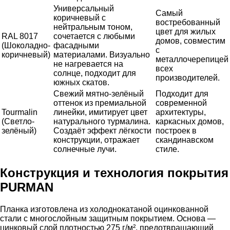
Универсальный
Самый
коричневый с
востребованный
нейтральным тоном,
цвет для жилых
RAL 8017
сочетается с любыми
домов, совместим
(Шоколадно-
фасадными
с
коричневый)
материалами. Визуально
металлочерепицей
не нагревается на
всех
солнце, подходит для
производителей.
южных скатов.
Свежий мятно-зелёный
Подходит для
оттенок из премиальной
современной
Tourmalin
линейки, имитирует цвет
архитектуры,
(Светло-
натурального турмалина.
каркасных домов,
зелёный)
Создаёт эффект лёгкости
построек в
конструкции, отражает
скандинавском
солнечные лучи.
стиле.
Конструкция и технология покрытия
PURMAN
Планка изготовлена из холоднокатаной оцинкованной
стали с многослойным защитным покрытием. Основа —
цинковый слой плотностью 275 г/м², предотвращающий