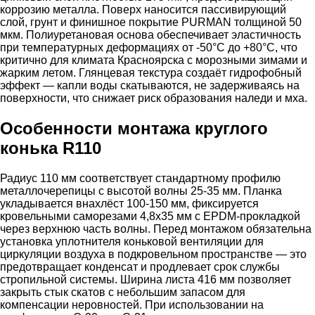
коррозию металла. Поверх наносится пассивирующий
слой, грунт и финишное покрытие PURMAN толщиной 50
мкм. Полиуретановая основа обеспечивает эластичность
при температурных деформациях от -50°C до +80°C, что
критично для климата Красноярска с морозными зимами и
жарким летом. Глянцевая текстура создаёт гидрофобный
эффект — капли воды скатываются, не задерживаясь на
поверхности, что снижает риск образования наледи и мха.
Особенности монтажа круглого
конька R110
Радиус 110 мм соответствует стандартному профилю
металлочерепицы с высотой волны 25-35 мм. Планка
укладывается внахлёст 100-150 мм, фиксируется
кровельными саморезами 4,8х35 мм с EPDM-прокладкой
через верхнюю часть волны. Перед монтажом обязательна
установка уплотнителя коньковой вентиляции для
циркуляции воздуха в подкровельном пространстве — это
предотвращает конденсат и продлевает срок службы
стропильной системы. Ширина листа 416 мм позволяет
закрыть стык скатов с небольшим запасом для
компенсации неровностей. При использовании на