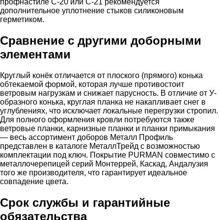
профнастиле С-20 или С-21 рекомендуется
дополнительное уплотнение стыков силиконовым
герметиком.
Сравнение с другими доборными
элементами
Круглый конёк отличается от плоского (прямого) конька
обтекаемой формой, которая лучше противостоит
ветровым нагрузкам и снижает парусность. В отличие от У-
образного конька, круглая планка не накапливает снег в
углублениях, что исключает локальные перегрузки стропил.
Для полного оформления кровли потребуются также
ветровые планки, карнизные планки и планки примыкания
— весь ассортимент доборов Металл Профиль
представлен в каталоге МеталлТрейд с возможностью
комплектации под ключ. Покрытие PURMAN совместимо с
металлочерепицей серий Монтеррей, Каскад, Андалузия
того же производителя, что гарантирует идеальное
совпадение цвета.
Срок службы и гарантийные
обязательства