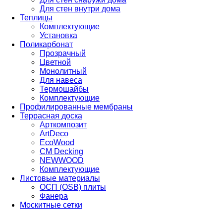
Для стен внутри дома
Теплицы
Комплектующие
Установка
Поликарбонат
Прозрачный
Цветной
Монолитный
Для навеса
Термошайбы
Комплектующие
Профилированные мембраны
Террасная доска
Арткомпозит
ArtDeco
EcoWood
CM Decking
NEWWOOD
Комплектующие
Листовые материалы
ОСП (OSB) плиты
Фанера
Москитные сетки