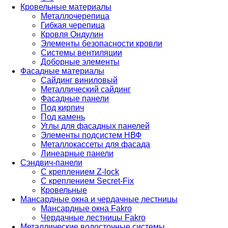
Кровельные материалы
Металлочерепица
Гибкая черепица
Кровля Ондулин
Элементы безопасности кровли
Системы вентиляции
Доборные элементы
Фасадные материалы
Сайдинг виниловый
Металлический сайдинг
Фасадные панели
Под кирпич
Под камень
Углы для фасадных панелей
Элементы подсистем НВФ
Металлокассеты для фасада
Линеарные панели
Сэндвич-панели
С креплением Z-lock
С креплением Secret-Fix
Кровельные
Мансардные окна и чердачные лестницы
Мансардные окна Fakro
Чердачные лестницы Fakro
Металлические водосточные системы