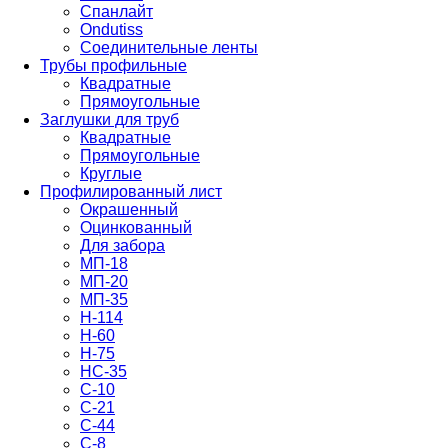
Спанлайт
Ondutiss
Соединительные ленты
Трубы профильные
Квадратные
Прямоугольные
Заглушки для труб
Квадратные
Прямоугольные
Круглые
Профилированный лист
Окрашенный
Оцинкованный
Для забора
МП-18
МП-20
МП-35
Н-114
Н-60
Н-75
НС-35
С-10
С-21
С-44
С-8