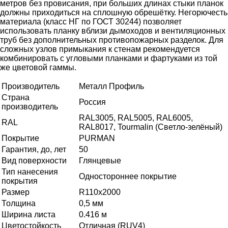
метров без провисания, при больших длинах стыки планок
должны приходиться на сплошную обрешётку. Негорючесть
материала (класс НГ по ГОСТ 30244) позволяет
использовать планку вблизи дымоходов и вентиляционных
труб без дополнительных противопожарных разделок. Для
сложных узлов примыкания к стенам рекомендуется
комбинировать с угловыми планками и фартуками из той
же цветовой гаммы.
Производитель
Металл Профиль
Страна
Россия
производитель
RAL3005, RAL5005, RAL6005,
RAL
RAL8017, Tourmalin (Светло-зелёный)
Покрытие
PURMAN
Гарантия, до, лет
50
Вид поверхности
Глянцевые
Тип нанесения
Одностороннее покрытие
покрытия
Размер
R110х2000
Толщина
0,5 мм
Ширина листа
0.416 м
Цветостойкость
Отличная (RUV4)