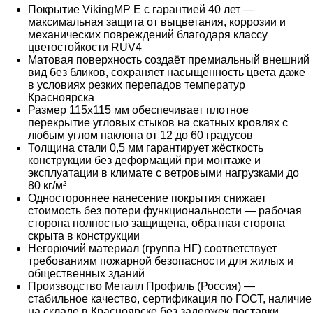
Покрытие VikingMP E с гарантией 40 лет —
максимальная защита от выцветания, коррозии и
механических повреждений благодаря классу
цветостойкости RUV4
Матовая поверхность создаёт премиальный внешний
вид без бликов, сохраняет насыщенность цвета даже
в условиях резких перепадов температур
Красноярска
Размер 115х115 мм обеспечивает плотное
перекрытие угловых стыков на скатных кровлях с
любым углом наклона от 12 до 60 градусов
Толщина стали 0,5 мм гарантирует жёсткость
конструкции без деформаций при монтаже и
эксплуатации в климате с ветровыми нагрузками до
80 кг/м²
Одностороннее нанесение покрытия снижает
стоимость без потери функциональности — рабочая
сторона полностью защищена, обратная сторона
скрыта в конструкции
Негорючий материал (группа НГ) соответствует
требованиям пожарной безопасности для жилых и
общественных зданий
Производство Металл Профиль (Россия) —
стабильное качество, сертификация по ГОСТ, наличие
на складе в Красноярске без задержек поставки