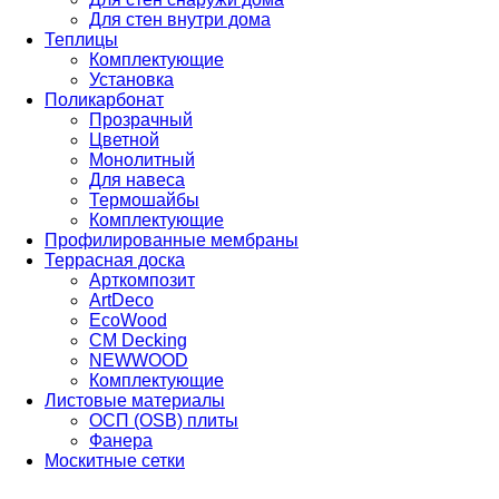
Для стен внутри дома
Теплицы
Комплектующие
Установка
Поликарбонат
Прозрачный
Цветной
Монолитный
Для навеса
Термошайбы
Комплектующие
Профилированные мембраны
Террасная доска
Арткомпозит
ArtDeco
EcoWood
CM Decking
NEWWOOD
Комплектующие
Листовые материалы
ОСП (OSB) плиты
Фанера
Москитные сетки