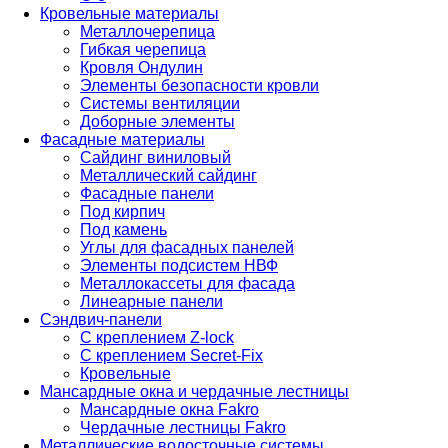
Кровельные материалы
Металлочерепица
Гибкая черепица
Кровля Ондулин
Элементы безопасности кровли
Системы вентиляции
Доборные элементы
Фасадные материалы
Сайдинг виниловый
Металлический сайдинг
Фасадные панели
Под кирпич
Под камень
Углы для фасадных панелей
Элементы подсистем НВФ
Металлокассеты для фасада
Линеарные панели
Сэндвич-панели
С креплением Z-lock
С креплением Secret-Fix
Кровельные
Мансардные окна и чердачные лестницы
Мансардные окна Fakro
Чердачные лестницы Fakro
Металлические водосточные системы