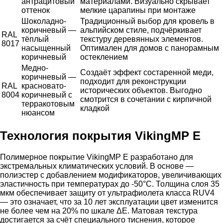
антрацитовый
материалами. Визуально скрывает
оттенок
мелкие царапины при монтаже
Шоколадно-
Традиционный выбор для кровель в
коричневый —
альпийском стиле, подчёркивает
RAL
тёплый
текстуру деревянных элементов.
8017
насыщенный
Оптимален для домов с панорамным
коричневый
остеклением
Медно-
Создаёт эффект состаренной меди,
коричневый —
подходит для реконструкции
RAL
красновато-
исторических объектов. Выгодно
8004
коричневый с
смотрится в сочетании с кирпичной
терракотовым
кладкой
нюансом
Технология покрытия VikingMP E
Полимерное покрытие VikingMP E разработано для
экстремальных климатических условий. В основе —
полиэстер с добавлением модификаторов, увеличивающих
эластичность при температурах до -50°C. Толщина слоя 35
мкм обеспечивает защиту от ультрафиолета класса RUV4
— это означает, что за 10 лет эксплуатации цвет изменится
не более чем на 20% по шкале ΔE. Матовая текстура
достигается за счёт специального тиснения, которое