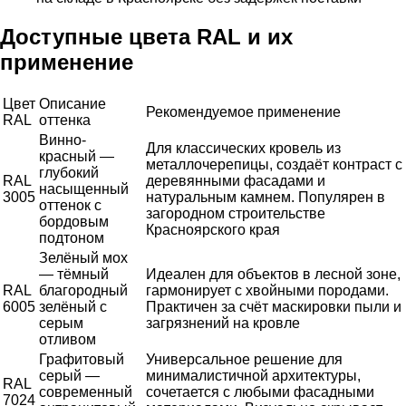
Доступные цвета RAL и их
применение
Цвет
Описание
Рекомендуемое применение
RAL
оттенка
Винно-
Для классических кровель из
красный —
металлочерепицы, создаёт контраст с
глубокий
RAL
деревянными фасадами и
насыщенный
3005
натуральным камнем. Популярен в
оттенок с
загородном строительстве
бордовым
Красноярского края
подтоном
Зелёный мох
— тёмный
Идеален для объектов в лесной зоне,
RAL
благородный
гармонирует с хвойными породами.
6005
зелёный с
Практичен за счёт маскировки пыли и
серым
загрязнений на кровле
отливом
Графитовый
Универсальное решение для
серый —
минималистичной архитектуры,
RAL
современный
сочетается с любыми фасадными
7024