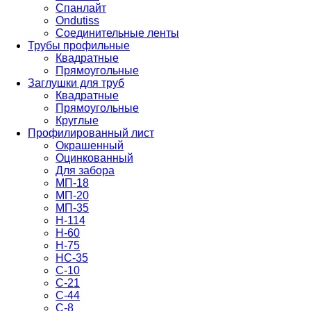
Спанлайт
Ondutiss
Соединительные ленты
Трубы профильные
Квадратные
Прямоугольные
Заглушки для труб
Квадратные
Прямоугольные
Круглые
Профилированный лист
Окрашенный
Оцинкованный
Для забора
МП-18
МП-20
МП-35
Н-114
Н-60
Н-75
НС-35
С-10
С-21
С-44
С-8