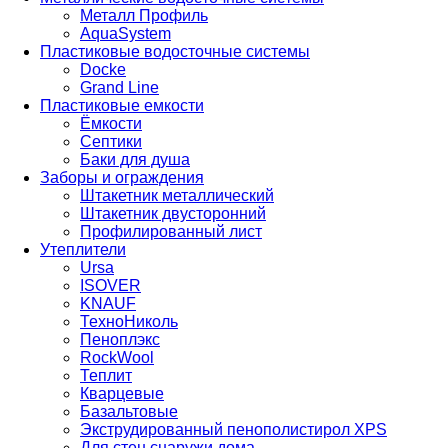
Металл Профиль
AquaSystem
Пластиковые водосточные системы
Docke
Grand Line
Пластиковые емкости
Ёмкости
Септики
Баки для душа
Заборы и ограждения
Штакетник металлический
Штакетник двусторонний
Профилированный лист
Утеплители
Ursa
ISOVER
KNAUF
ТехноНиколь
Пеноплэкс
RockWool
Теплит
Кварцевые
Базальтовые
Экструдированный пенополистирол XPS
Для стен снаружи дома