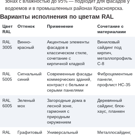
зонах с влажностью до 95% — подходит для фасадов у
водоемов и в промышленных районах Красноярска.
Варианты исполнения по цветам RAL
Цвет
Оттенок
Применение
Сочетание с
RAL
материалами
RAL
Винно-
Акцентные элементы
Виниловый
3005
красный
фасадов в
сайдинг под
классическом стиле,
кирпич,
сочетание с
металлопрофиль
кирпичной кладкой
С-8
RAL
Сигнальный
Современные фасады
Фиброцементные
5005
синий
коммерческих зданий,
панели,
контраст с белыми и
профлист НС-35
серыми панелями
RAL
Зеленый
Загородные дома в
Деревянный
6005
мох
лесной зоне,
сайдинг, блок-
гармония с
хаус, планкен
природным
окружением
RAL
Графитовый
Универсальный
Металлосайдинг,