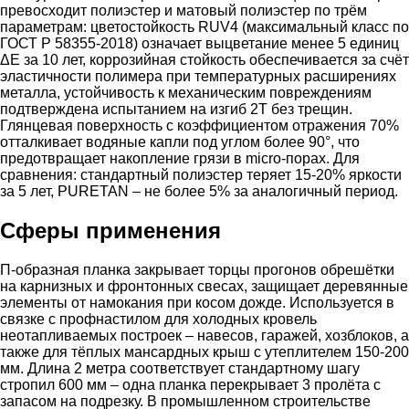
превосходит полиэстер и матовый полиэстер по трём
параметрам: цветостойкость RUV4 (максимальный класс по
ГОСТ Р 58355-2018) означает выцветание менее 5 единиц
ΔE за 10 лет, коррозийная стойкость обеспечивается за счёт
эластичности полимера при температурных расширениях
металла, устойчивость к механическим повреждениям
подтверждена испытанием на изгиб 2Т без трещин.
Глянцевая поверхность с коэффициентом отражения 70%
отталкивает водяные капли под углом более 90°, что
предотвращает накопление грязи в micro-порах. Для
сравнения: стандартный полиэстер теряет 15-20% яркости
за 5 лет, PURETAN – не более 5% за аналогичный период.
Сферы применения
П-образная планка закрывает торцы прогонов обрешётки
на карнизных и фронтонных свесах, защищает деревянные
элементы от намокания при косом дожде. Используется в
связке с профнастилом для холодных кровель
неотапливаемых построек – навесов, гаражей, хозблоков, а
также для тёплых мансардных крыш с утеплителем 150-200
мм. Длина 2 метра соответствует стандартному шагу
стропил 600 мм – одна планка перекрывает 3 пролёта с
запасом на подрезку. В промышленном строительстве