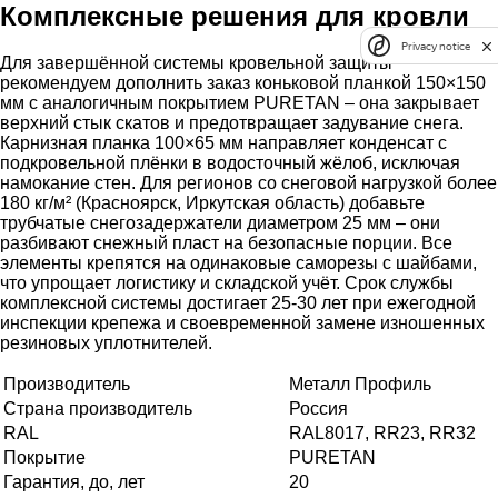
Комплексные решения для кровли
Privacy notice
Для завершённой системы кровельной защиты
рекомендуем дополнить заказ коньковой планкой 150×150
мм с аналогичным покрытием PURETAN – она закрывает
верхний стык скатов и предотвращает задувание снега.
Карнизная планка 100×65 мм направляет конденсат с
подкровельной плёнки в водосточный жёлоб, исключая
намокание стен. Для регионов со снеговой нагрузкой более
180 кг/м² (Красноярск, Иркутская область) добавьте
трубчатые снегозадержатели диаметром 25 мм – они
разбивают снежный пласт на безопасные порции. Все
элементы крепятся на одинаковые саморезы с шайбами,
что упрощает логистику и складской учёт. Срок службы
комплексной системы достигает 25-30 лет при ежегодной
инспекции крепежа и своевременной замене изношенных
резиновых уплотнителей.
Производитель
Металл Профиль
Страна производитель
Россия
RAL
RAL8017, RR23, RR32
Покрытие
PURETAN
Гарантия, до, лет
20