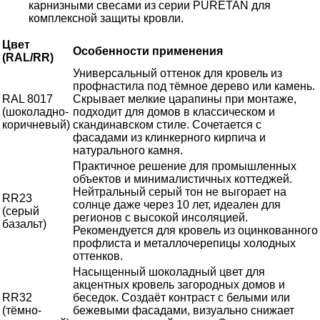
карнизными свесами из серии PURETAN для
комплексной защиты кровли.
Цвет
Особенности применения
(RAL/RR)
Универсальный оттенок для кровель из
профнастила под тёмное дерево или камень.
RAL 8017
Скрывает мелкие царапины при монтаже,
(шоколадно-
подходит для домов в классическом и
коричневый)
скандинавском стиле. Сочетается с
фасадами из клинкерного кирпича и
натурального камня.
Практичное решение для промышленных
объектов и минималистичных коттеджей.
Нейтральный серый тон не выгорает на
RR23
солнце даже через 10 лет, идеален для
(серый
регионов с высокой инсоляцией.
базальт)
Рекомендуется для кровель из оцинкованного
профлиста и металлочерепицы холодных
оттенков.
Насыщенный шоколадный цвет для
акцентных кровель загородных домов и
RR32
беседок. Создаёт контраст с белыми или
(тёмно-
бежевыми фасадами, визуально снижает