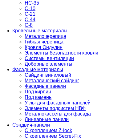
НС-35
С-10
С-21
С-44
С-8
Кровельные материалы
Металлочерепица
Гибкая черепица
Кровля Ондулин
Элементы безопасности кровли
Системы вентиляции
Доборные элементы
Фасадные материалы
Сайдинг виниловый
Металлический сайдинг
Фасадные панели
Под кирпич
Под камень
Углы для фасадных панелей
Элементы подсистем НВФ
Металлокассеты для фасада
Линеарные панели
Сэндвич-панели
С креплением Z-lock
С креплением Secret-Fix