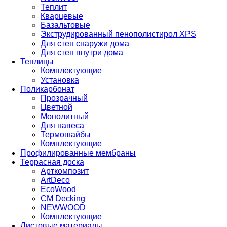
Теплит
Кварцевые
Базальтовые
Экструдированный пенополистирол XPS
Для стен снаружи дома
Для стен внутри дома
Теплицы
Комплектующие
Установка
Поликарбонат
Прозрачный
Цветной
Монолитный
Для навеса
Термошайбы
Комплектующие
Профилированные мембраны
Террасная доска
Арткомпозит
ArtDeco
EcoWood
CM Decking
NEWWOOD
Комплектующие
Листовые материалы