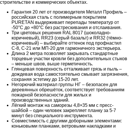
строительстве и коммерческих объектах.
Гарантия 20 лет от производителя Металл Профиль –
российская сталь с полимерным покрытием
PURETAN выдерживает перепады температур от
-50°C до +80°C без растрескивания и отслаивания.
Три цветовых решения RAL 8017 (шоколадно-
коричневый), RR23 (серый базальт) и RR32 (тёмно-
коричневый) – выбирайте оттенок под профнастил
С-8, С-21 или МП-20 для гармоничного экстерьера.
Длина 2 метра позволяет закрывать стандартные
торцевые участки кровли без дополнительных стыков
– меньше швов, выше герметичность.
Глянцевая поверхность отталкивает грязь и пыль –
дождевая вода самостоятельно смывает загрязнения,
сохраняя эстетику до 15-20 лет.
Негорючий материал группы НГ – безопасен для
деревянных обрешёток, соответствует требованиям
пожарной безопасности для жилых и
производственных зданий.
Лёгкий монтаж на саморезы 4,8×35 мм с пресс-
шайбой – один человек закрепляет планку за 5-7
минут без специального инструмента.
Совместимость с другими доборными элементами:
коньковыми планками, ветровыми накладками и