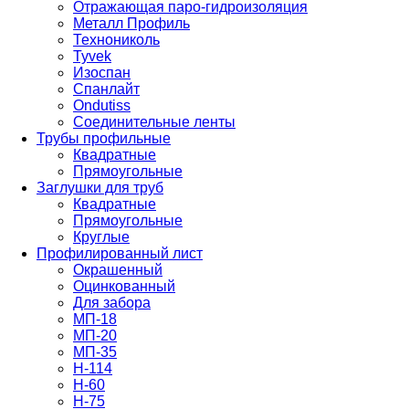
Отражающая паро-гидроизоляция
Металл Профиль
Технониколь
Tyvek
Изоспан
Спанлайт
Ondutiss
Соединительные ленты
Трубы профильные
Квадратные
Прямоугольные
Заглушки для труб
Квадратные
Прямоугольные
Круглые
Профилированный лист
Окрашенный
Оцинкованный
Для забора
МП-18
МП-20
МП-35
Н-114
Н-60
Н-75