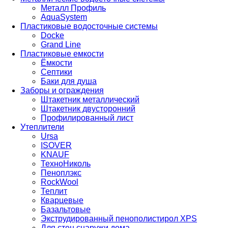
Металл Профиль
AquaSystem
Пластиковые водосточные системы
Docke
Grand Line
Пластиковые емкости
Ёмкости
Септики
Баки для душа
Заборы и ограждения
Штакетник металлический
Штакетник двусторонний
Профилированный лист
Утеплители
Ursa
ISOVER
KNAUF
ТехноНиколь
Пеноплэкс
RockWool
Теплит
Кварцевые
Базальтовые
Экструдированный пенополистирол XPS
Для стен снаружи дома