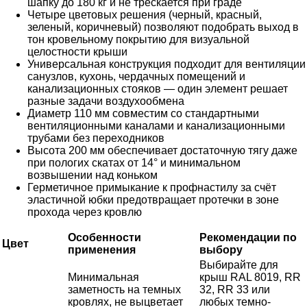
шапку до 180 кг и не трескается при граде
Четыре цветовых решения (черный, красный,
зеленый, коричневый) позволяют подобрать выход в
тон кровельному покрытию для визуальной
целостности крыши
Универсальная конструкция подходит для вентиляции
санузлов, кухонь, чердачных помещений и
канализационных стояков — один элемент решает
разные задачи воздухообмена
Диаметр 110 мм совместим со стандартными
вентиляционными каналами и канализационными
трубами без переходников
Высота 200 мм обеспечивает достаточную тягу даже
при пологих скатах от 14° и минимальном
возвышении над коньком
Герметичное примыкание к профнастилу за счёт
эластичной юбки предотвращает протечки в зоне
прохода через кровлю
Особенности
Рекомендации по
Цвет
применения
выбору
Выбирайте для
Минимальная
крыш RAL 8019, RR
заметность на темных
32, RR 33 или
кровлях, не выцветает
любых темно-