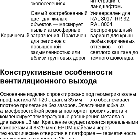
интеграция с
экопоселениях.
ландшафтом.
Самый востребованный
Универсален для
цвет для жилых
RAL 8017, RR 32,
объектов — маскирует
RAL 8004.
пыль и атмосферные
Беспроигрышный
Коричневый
загрязнения. Практичен
вариант для крыш
для регионов с
любых коричневых
повышенной
оттенков — от
задымленностью или
светлого каштана до
вблизи грунтовых дорог.
темного шоколада.
Конструктивные особенности
вентиляционного выхода
Основание изделия спроектировано под геометрию волны
профнастила МП-20 с шагом 35 мм — это обеспечивает
плотное прилегание без зазоров. Эластичная юбка из
атмосферостойкой резины повторяет профиль листа и
компенсирует температурные расширения металла в
диапазоне ±3 мм. Крепление осуществляется кровельными
саморезами 4,8×29 мм с EPDM-шайбами через
технологические отверстия в платформе — герметичность
соединения сохраняется 25+ лет.