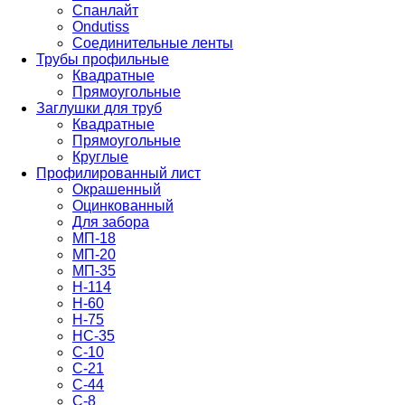
Спанлайт
Ondutiss
Соединительные ленты
Трубы профильные
Квадратные
Прямоугольные
Заглушки для труб
Квадратные
Прямоугольные
Круглые
Профилированный лист
Окрашенный
Оцинкованный
Для забора
МП-18
МП-20
МП-35
Н-114
Н-60
Н-75
НС-35
С-10
С-21
С-44
С-8