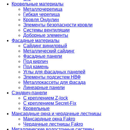
Кровельные материалы
Металлочерепица
Гибкая черепица
Кровля Ондулин
Элементы безопасности кровли
Системы вентиляции
Доборные элементы
Фасадные материалы
Сайдинг виниловый
Металлический сайдинг
Фасадные панели
Под кирпич
Под камень
Углы для фасадных панелей
Элементы подсистем НВФ
Металлокассеты для фасада
Линеарные панели
Сэндвич-панели
С креплением Z-lock
С креплением Secret-Fix
Кровельные
Мансардные окна и чердачные лестницы
Мансардные окна Fakro
Чердачные лестницы Fakro
Металлические водосточные системы