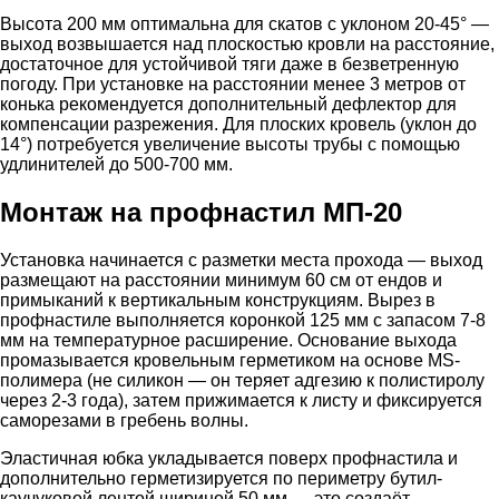
Высота 200 мм оптимальна для скатов с уклоном 20-45° —
выход возвышается над плоскостью кровли на расстояние,
достаточное для устойчивой тяги даже в безветренную
погоду. При установке на расстоянии менее 3 метров от
конька рекомендуется дополнительный дефлектор для
компенсации разрежения. Для плоских кровель (уклон до
14°) потребуется увеличение высоты трубы с помощью
удлинителей до 500-700 мм.
Монтаж на профнастил МП-20
Установка начинается с разметки места прохода — выход
размещают на расстоянии минимум 60 см от ендов и
примыканий к вертикальным конструкциям. Вырез в
профнастиле выполняется коронкой 125 мм с запасом 7-8
мм на температурное расширение. Основание выхода
промазывается кровельным герметиком на основе MS-
полимера (не силикон — он теряет адгезию к полистиролу
через 2-3 года), затем прижимается к листу и фиксируется
саморезами в гребень волны.
Эластичная юбка укладывается поверх профнастила и
дополнительно герметизируется по периметру бутил-
каучуковой лентой шириной 50 мм — это создаёт