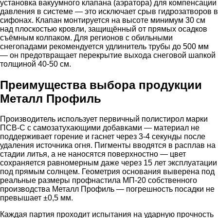
установка вакуумного клапана (аэратора) для компенсации
давления в системе — это исключает срыв гидрозатворов в
сифонах. Клапан монтируется на высоте минимум 30 см
над плоскостью кровли, защищённый от прямых осадков
съёмным колпаком. Для регионов с обильными
снегопадами рекомендуется удлинитель трубы до 500 мм
— он предотвращает перекрытие выхода снеговой шапкой
толщиной 40-50 см.
Преимущества выбора продукции
Металл Профиль
Производитель использует первичный полистирол марки
ПСВ-С с самозатухающими добавками — материал не
поддерживает горение и гаснет через 3-4 секунды после
удаления источника огня. Пигменты вводятся в расплав на
стадии литья, а не наносятся поверхностно — цвет
сохраняется равномерным даже через 15 лет эксплуатации
под прямым солнцем. Геометрия основания выверена под
реальные размеры профнастила МП-20 собственного
производства Металл Профиль — погрешность посадки не
превышает ±0,5 мм.
Каждая партия проходит испытания на ударную прочность