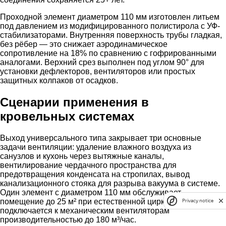
Проходной элемент диаметром 110 мм изготовлен литьем
под давлением из модифицированного полистирола с УФ-
стабилизаторами. Внутренняя поверхность трубы гладкая,
без рёбер — это снижает аэродинамическое
сопротивление на 18% по сравнению с гофрированными
аналогами. Верхний срез выполнен под углом 90° для
установки дефлекторов, вентиляторов или простых
защитных колпаков от осадков.
Сценарии применения в
кровельных системах
Выход универсального типа закрывает три основные
задачи вентиляции: удаление влажного воздуха из
санузлов и кухонь через вытяжные каналы,
вентилирование чердачного пространства для
предотвращения конденсата на стропилах, вывод
канализационного стояка для разрыва вакуума в системе.
Один элемент с диаметром 110 мм обслуживает
помещение до 25 м² при естественной циркуляции или
Privacy notice
подключается к механическим вентиляторам
производительностью до 180 м³/час.