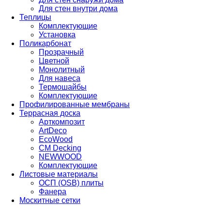
Для стен внутри дома
Теплицы
Комплектующие
Установка
Поликарбонат
Прозрачный
Цветной
Монолитный
Для навеса
Термошайбы
Комплектующие
Профилированные мембраны
Террасная доска
Арткомпозит
ArtDeco
EcoWood
CM Decking
NEWWOOD
Комплектующие
Листовые материалы
ОСП (OSB) плиты
Фанера
Москитные сетки