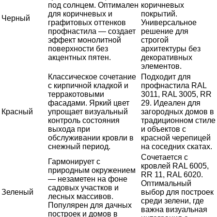
под солнцем. Оптимален
коричневых
для коричневых и
покрытий.
Черный
графитовых оттенков
Универсальное
профнастила — создает
решение для
эффект монолитной
строгой
поверхности без
архитектуры без
акцентных пятен.
декоративных
элементов.
Классическое сочетание
Подходит для
с кирпичной кладкой и
профнастила RAL
терракотовыми
3011, RAL 3005, RR
фасадами. Яркий цвет
29. Идеален для
Красный
упрощает визуальный
загородных домов в
контроль состояния
традиционном стиле
выхода при
и объектов с
обслуживании кровли в
красной черепицей
снежный период.
на соседних скатах.
Сочетается с
Гармонирует с
кровлей RAL 6005,
природным окружением
RR 11, RAL 6020.
— незаметен на фоне
Оптимальный
садовых участков и
Зеленый
выбор для построек
лесных массивов.
среди зелени, где
Популярен для дачных
важна визуальная
построек и домов в