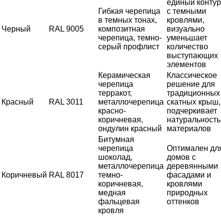
единый контур
Гибкая черепица
с темными
в темных тонах,
кровлями,
Черный
RAL 9005
композитная
визуально
черепица, темно-
уменьшает
серый профлист
количество
выступающих
элементов
Керамическая
Классическое
черепица
решение для
терракот,
традиционных
Красный
RAL 3011
металлочерепица
скатных крыш,
красно-
подчеркивает
коричневая,
натуральность
ондулин красный
материалов
Битумная
черепица
Оптимален дл
шоколад,
домов с
металлочерепица
деревянными
Коричневый
RAL 8017
темно-
фасадами и
коричневая,
кровлями
медная
природных
фальцевая
оттенков
кровля