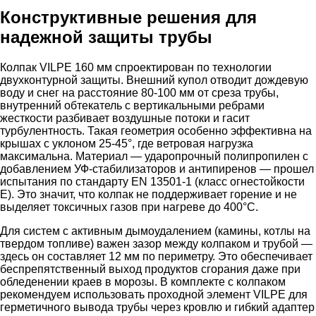
Конструктивные решения для
надежной защиты трубы
Колпак VILPE 160 мм спроектирован по технологии
двухконтурной защиты. Внешний купол отводит дождевую
воду и снег на расстояние 80-100 мм от среза трубы,
внутренний обтекатель с вертикальными ребрами
жесткости разбивает воздушные потоки и гасит
турбулентность. Такая геометрия особенно эффективна на
крышах с уклоном 25-45°, где ветровая нагрузка
максимальна. Материал — ударопрочный полипропилен с
добавлением УФ-стабилизаторов и антипиренов — прошел
испытания по стандарту EN 13501-1 (класс огнестойкости
E). Это значит, что колпак не поддерживает горение и не
выделяет токсичных газов при нагреве до 400°C.
Для систем с активным дымоудалением (камины, котлы на
твердом топливе) важен зазор между колпаком и трубой —
здесь он составляет 12 мм по периметру. Это обеспечивает
беспрепятственный выход продуктов сгорания даже при
обледенении краев в морозы. В комплекте с колпаком
рекомендуем использовать проходной элемент VILPE для
герметичного вывода трубы через кровлю и гибкий адаптер