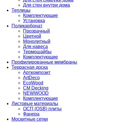
Для стен внутри дома
Теплицы
Комплектующие
Установка
Поликарбонат
Прозрачный
Цветной
Монолитный
Для навеса
Термошайбы
Комплектующие
Профилированные мембраны
Террасная доска
Арткомпозит
ArtDeco
EcoWood
CM Decking
NEWWOOD
Комплектующие
Листовые материалы
ОСП (OSB) плиты
Фанера
Москитные сетки