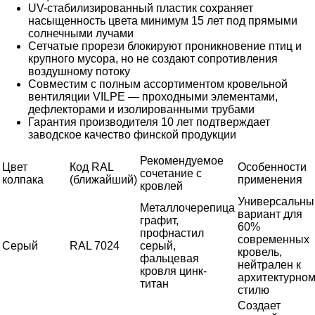
UV-стабилизированный пластик сохраняет
насыщенность цвета минимум 15 лет под прямыми
солнечными лучами
Сетчатые прорези блокируют проникновение птиц и
крупного мусора, но не создают сопротивления
воздушному потоку
Совместим с полным ассортиментом кровельной
вентиляции VILPE — проходными элементами,
дефлекторами и изолированными трубами
Гарантия производителя 10 лет подтверждает
заводское качество финской продукции
Рекомендуемое
Цвет
Код RAL
Особенности
сочетание с
колпака
(ближайший)
применения
кровлей
Универсальны
Металлочерепица
вариант для
графит,
60%
профнастил
современных
Серый
RAL 7024
серый,
кровель,
фальцевая
нейтрален к
кровля цинк-
архитектурно
титан
стилю
Создает