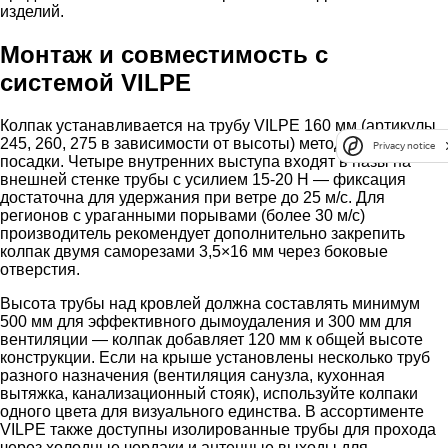
изделий.
Монтаж и совместимость с
системой VILPE
Колпак устанавливается на трубу VILPE 160 мм (артикулы
245, 260, 275 в зависимости от высоты) методом холодной
Privacy notice
посадки. Четыре внутренних выступа входят в пазы на
внешней стенке трубы с усилием 15-20 Н — фиксация
достаточна для удержания при ветре до 25 м/с. Для
регионов с ураганными порывами (более 30 м/с)
производитель рекомендует дополнительно закрепить
колпак двумя саморезами 3,5×16 мм через боковые
отверстия.
Высота трубы над кровлей должна составлять минимум
500 мм для эффективного дымоудаления и 300 мм для
вентиляции — колпак добавляет 120 мм к общей высоте
конструкции. Если на крыше установлены несколько труб
разного назначения (вентиляция санузла, кухонная
вытяжка, канализационный стояк), используйте колпаки
одного цвета для визуального единства. В ассортименте
VILPE также доступны изолированные трубы для прохода
через холодные чердаки и антенные выходы для