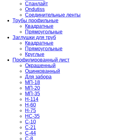
Спанлайт
Ondutiss
Соединительные ленты
Трубы профильные
Квадратные
Прямоугольные
Заглушки для труб
Квадратные
Прямоугольные
Круглые
Профилированный лист
Окрашенный
Оцинкованный
Для забора
МП-18
МП-20
МП-35
Н-114
Н-60
Н-75
НС-35
С-10
С-21
С-44
С-8