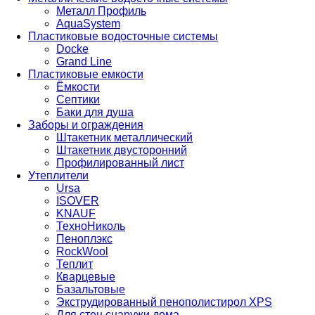
Металл Профиль
AquaSystem
Пластиковые водосточные системы
Docke
Grand Line
Пластиковые емкости
Ёмкости
Септики
Баки для душа
Заборы и ограждения
Штакетник металлический
Штакетник двусторонний
Профилированный лист
Утеплители
Ursa
ISOVER
KNAUF
ТехноНиколь
Пеноплэкс
RockWool
Теплит
Кварцевые
Базальтовые
Экструдированный пенополистирол XPS
Для стен снаружи дома