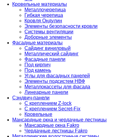
Кровельные материалы
Металлочерепица
Гибкая черепица
Кровля Ондулин
Элементы безопасности кровли
Системы вентиляции
Доборные элементы
Фасадные материалы
Сайдинг виниловый
Металлический сайдинг
Фасадные панели
Под кирпич
Под камень
Углы для фасадных панелей
Элементы подсистем НВФ
Металлокассеты для фасада
Линеарные панели
Сэндвич-панели
С креплением Z-lock
С креплением Secret-Fix
Кровельные
Мансардные окна и чердачные лестницы
Мансардные окна Fakro
Чердачные лестницы Fakro
Металлические водосточные системы