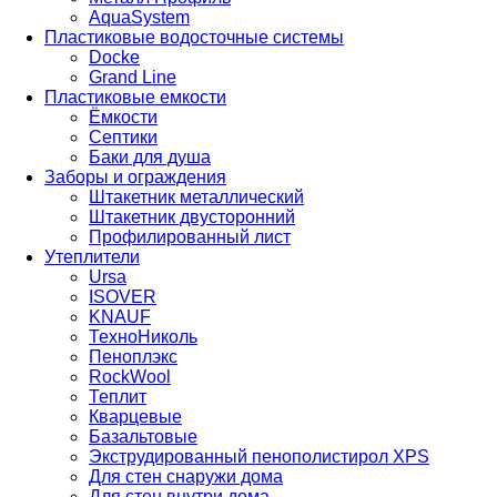
AquaSystem
Пластиковые водосточные системы
Docke
Grand Line
Пластиковые емкости
Ёмкости
Септики
Баки для душа
Заборы и ограждения
Штакетник металлический
Штакетник двусторонний
Профилированный лист
Утеплители
Ursa
ISOVER
KNAUF
ТехноНиколь
Пеноплэкс
RockWool
Теплит
Кварцевые
Базальтовые
Экструдированный пенополистирол XPS
Для стен снаружи дома
Для стен внутри дома