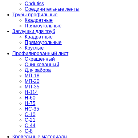
Ondutiss
Соединительные ленты
Трубы профильные
Квадратные
Прямоугольные
Заглушки для труб
Квадратные
Прямоугольные
Круглые
Профилированный лист
Окрашенный
Оцинкованный
Для забора
МП-18
МП-20
МП-35
Н-114
Н-60
Н-75
НС-35
С-10
С-21
С-44
С-8
Кровельные материалы