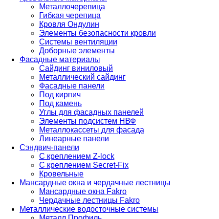
Металлочерепица
Гибкая черепица
Кровля Ондулин
Элементы безопасности кровли
Системы вентиляции
Доборные элементы
Фасадные материалы
Сайдинг виниловый
Металлический сайдинг
Фасадные панели
Под кирпич
Под камень
Углы для фасадных панелей
Элементы подсистем НВФ
Металлокассеты для фасада
Линеарные панели
Сэндвич-панели
С креплением Z-lock
С креплением Secret-Fix
Кровельные
Мансардные окна и чердачные лестницы
Мансардные окна Fakro
Чердачные лестницы Fakro
Металлические водосточные системы
Металл Профиль