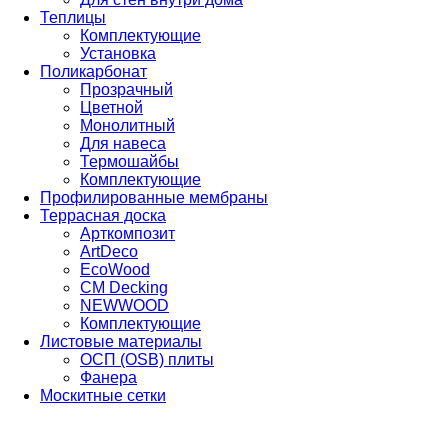
Теплицы
Комплектующие
Установка
Поликарбонат
Прозрачный
Цветной
Монолитный
Для навеса
Термошайбы
Комплектующие
Профилированные мембраны
Террасная доска
Арткомпозит
ArtDeco
EcoWood
CM Decking
NEWWOOD
Комплектующие
Листовые материалы
ОСП (OSB) плиты
Фанера
Москитные сетки