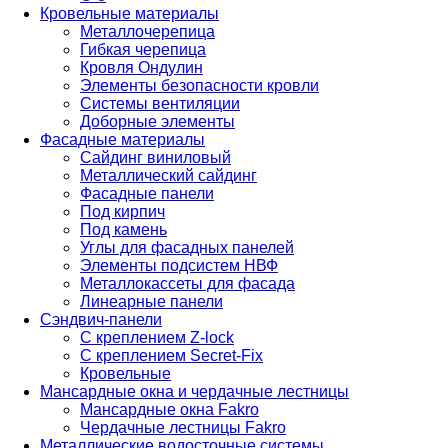
Кровельные материалы
Металлочерепица
Гибкая черепица
Кровля Ондулин
Элементы безопасности кровли
Системы вентиляции
Доборные элементы
Фасадные материалы
Сайдинг виниловый
Металлический сайдинг
Фасадные панели
Под кирпич
Под камень
Углы для фасадных панелей
Элементы подсистем НВФ
Металлокассеты для фасада
Линеарные панели
Сэндвич-панели
С креплением Z-lock
С креплением Secret-Fix
Кровельные
Мансардные окна и чердачные лестницы
Мансардные окна Fakro
Чердачные лестницы Fakro
Металлические водосточные системы