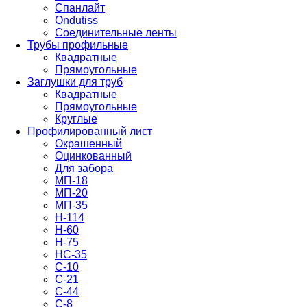
Спанлайт
Ondutiss
Соединительные ленты
Трубы профильные
Квадратные
Прямоугольные
Заглушки для труб
Квадратные
Прямоугольные
Круглые
Профилированный лист
Окрашенный
Оцинкованный
Для забора
МП-18
МП-20
МП-35
Н-114
Н-60
Н-75
НС-35
С-10
С-21
С-44
С-8