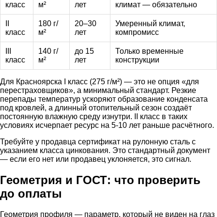
класс
м²
лет
климат — обязательно
II
180 г/
20–30
Умеренный климат,
класс
м²
лет
компромисс
III
140 г/
до 15
Только временные
класс
м²
лет
конструкции
Для Красноярска I класс (275 г/м²) — это не опция «для
перестраховщиков», а минимальный стандарт. Резкие
перепады температур ускоряют образование конденсата
под кровлей, а длинный отопительный сезон создаёт
постоянную влажную среду изнутри. II класс в таких
условиях исчерпает ресурс на 5-10 лет раньше расчётного.
Требуйте у продавца сертификат на рулонную сталь с
указанием класса цинкования. Это стандартный документ
— если его нет или продавец уклоняется, это сигнал.
Геометрия и ГОСТ: что проверить
до оплаты
Геометрия профиля — параметр, который не виден на глаз