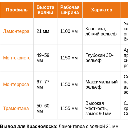
Высота
Рабочая
Профиль
Характер
волны
ширина
У
Классика,
к
Ламонтерра
21 мм
1100 мм
лёгкий рельеф
о
б
А
49–59
Глубокий 3D-
п
Монтекристо
1150 мм
мм
рельеф
с
р
С
67–77
Максимальный
н
Монтерроса
1150 мм
мм
рельеф
в
э
Высокая
С
50–60
Трамонтана
1155 мм
жёсткость,
к
мм
замок 90 мм
С
Вывод для Красноярска:
Ламонтерра с волной 21 мм