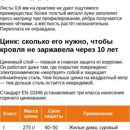
Листы 0,6 мм на практике не дают ощутимого
преимущества: более толстый металл хуже заполняет
пресс-матрицу при профилировании, рёбра получаются
менее чёткими, а жёсткость растёт незначительно.
Переплата не оправдана.
Цинк: сколько его нужно, чтобы
кровля не заржавела через 10 лет
Цинковый слой — первая и главная защита от коррозии.
Он работает даже там, где покрытие повреждено:
электрохимически «жертвует» собой и защищает
обнажённую сталь. Чем больше цинка на квадратный метр
— тем дольше сталь остаётся невредимой.
Стандарт EN 10346 устанавливает три класса нанесения
горячего цинкования:
Масса
Срок
Класс
Применение
цинка
защиты
I
275 г/
40–50
Жилые дома, суровый