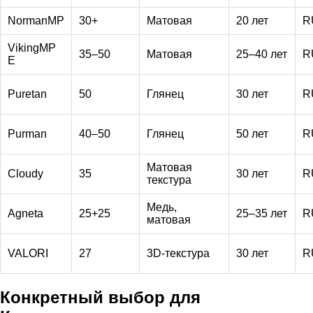
NormanMP
30+
Матовая
20 лет
R
VikingMP
35–50
Матовая
25–40 лет
R
E
Puretan
50
Глянец
30 лет
R
Purman
40–50
Глянец
50 лет
R
Матовая
Cloudy
35
30 лет
R
текстура
Медь,
Agneta
25+25
25–35 лет
R
матовая
VALORI
27
3D-текстура
30 лет
R
Конкретный выбор для