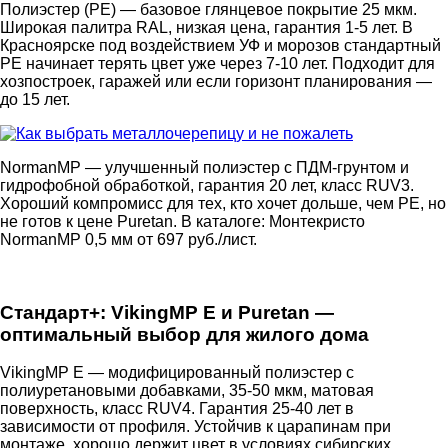
Полиэстер (PE) — базовое глянцевое покрытие 25 мкм.
Широкая палитра RAL, низкая цена, гарантия 1-5 лет. В
Красноярске под воздействием УФ и морозов стандартный
PE начинает терять цвет уже через 7-10 лет. Подходит для
хозпостроек, гаражей или если горизонт планирования —
до 15 лет.
NormanMP — улучшенный полиэстер с ПДМ-грунтом и
гидрофобной обработкой, гарантия 20 лет, класс RUV3.
Хороший компромисс для тех, кто хочет дольше, чем PE, но
не готов к цене Puretan. В каталоге: Монтекристо
NormanMP 0,5 мм от 697 руб./лист.
Стандарт+: VikingMP E и Puretan —
оптимальный выбор для жилого дома
VikingMP E — модифицированный полиэстер с
полиуретановыми добавками, 35-50 мкм, матовая
поверхность, класс RUV4. Гарантия 25-40 лет в
зависимости от профиля. Устойчив к царапинам при
монтаже, хорошо держит цвет в условиях сибирских