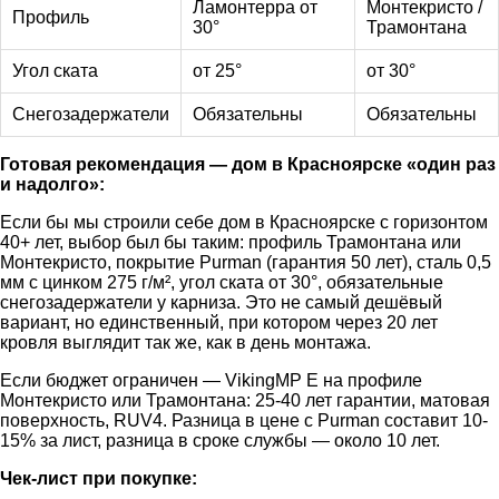
Ламонтерра от
Монтекристо /
Профиль
30°
Трамонтана
Угол ската
от 25°
от 30°
Снегозадержатели
Обязательны
Обязательны
Готовая рекомендация — дом в Красноярске «один раз
и надолго»:
Если бы мы строили себе дом в Красноярске с горизонтом
40+ лет, выбор был бы таким: профиль Трамонтана или
Монтекристо, покрытие Purman (гарантия 50 лет), сталь 0,5
мм с цинком 275 г/м², угол ската от 30°, обязательные
снегозадержатели у карниза. Это не самый дешёвый
вариант, но единственный, при котором через 20 лет
кровля выглядит так же, как в день монтажа.
Если бюджет ограничен — VikingMP E на профиле
Монтекристо или Трамонтана: 25-40 лет гарантии, матовая
поверхность, RUV4. Разница в цене с Purman составит 10-
15% за лист, разница в сроке службы — около 10 лет.
Чек-лист при покупке: