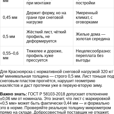
мм
при монтаже
постройки
Держит форму, но на
Умеренный
0,45 мм
грани при снеговой
климат, с
нагрузке
оговорками
Жёсткий лист, чёткий
Жилые дома —
0,5 мм
профиль, не
золотая середина
деформируется
Тяжелее и дороже,
Нецелесообразно:
0,55–0,6
профиль хуже
переплата без
мм
прессуется
выгоды
Для Красноярска с нормативной снеговой нагрузкой 320 кг/
м² минимальная толщина — строго 0,5 мм. Лист тоньше под
снеговым пластом прогнётся, нарушит геометрию
нахлёстов и даст протечки уже в первую-вторую зиму.
Важно знать:
ГОСТ Р 58103-2018 допускает отклонение
±0,06 мм от номинала. Это значит, что лист с маркировкой
«0,5 мм» может быть фактически 0,44 мм — и формально
это в норме. Проверяйте реальную толщину микрометром
прямо на складе. Добросовестный поставщик не откажет.