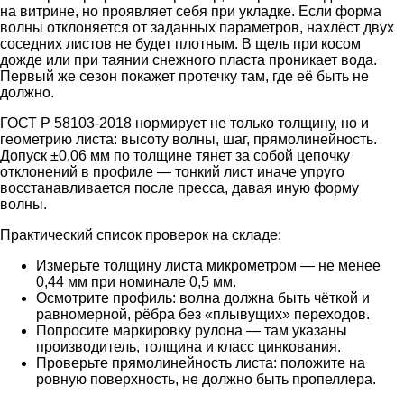
на витрине, но проявляет себя при укладке. Если форма
волны отклоняется от заданных параметров, нахлёст двух
соседних листов не будет плотным. В щель при косом
дожде или при таянии снежного пласта проникает вода.
Первый же сезон покажет протечку там, где её быть не
должно.
ГОСТ Р 58103-2018 нормирует не только толщину, но и
геометрию листа: высоту волны, шаг, прямолинейность.
Допуск ±0,06 мм по толщине тянет за собой цепочку
отклонений в профиле — тонкий лист иначе упруго
восстанавливается после пресса, давая иную форму
волны.
Практический список проверок на складе:
Измерьте толщину листа микрометром — не менее
0,44 мм при номинале 0,5 мм.
Осмотрите профиль: волна должна быть чёткой и
равномерной, рёбра без «плывущих» переходов.
Попросите маркировку рулона — там указаны
производитель, толщина и класс цинкования.
Проверьте прямолинейность листа: положите на
ровную поверхность, не должно быть пропеллера.