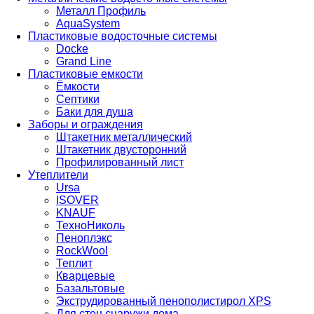
Металл Профиль
AquaSystem
Пластиковые водосточные системы
Docke
Grand Line
Пластиковые емкости
Ёмкости
Септики
Баки для душа
Заборы и ограждения
Штакетник металлический
Штакетник двусторонний
Профилированный лист
Утеплители
Ursa
ISOVER
KNAUF
ТехноНиколь
Пеноплэкс
RockWool
Теплит
Кварцевые
Базальтовые
Экструдированный пенополистирол XPS
Для стен снаружи дома