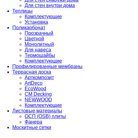
Для стен внутри дома
Теплицы
Комплектующие
Установка
Поликарбонат
Прозрачный
Цветной
Монолитный
Для навеса
Термошайбы
Комплектующие
Профилированные мембраны
Террасная доска
Арткомпозит
ArtDeco
EcoWood
CM Decking
NEWWOOD
Комплектующие
Листовые материалы
ОСП (OSB) плиты
Фанера
Москитные сетки