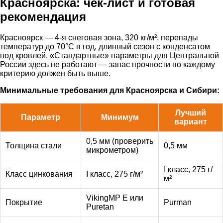
Красноярска: чек-лист и готовая
рекомендация
Красноярск — 4-я снеговая зона, 320 кг/м², перепады
температур до 70°C в год, длинный сезон с конденсатом
под кровлей. «Стандартные» параметры для Центральной
России здесь не работают — запас прочности по каждому
критерию должен быть выше.
Минимальные требования для Красноярска и Сибири:
Лучший
Параметр
Минимум
вариант
0,5 мм (проверить
Толщина стали
0,5 мм
микрометром)
I класс, 275 г/
Класс цинкования
I класс, 275 г/м²
м²
VikingMP E или
Покрытие
Purman
Puretan