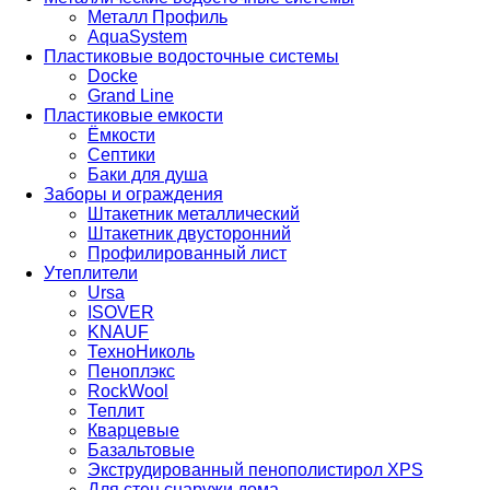
Металл Профиль
AquaSystem
Пластиковые водосточные системы
Docke
Grand Line
Пластиковые емкости
Ёмкости
Септики
Баки для душа
Заборы и ограждения
Штакетник металлический
Штакетник двусторонний
Профилированный лист
Утеплители
Ursa
ISOVER
KNAUF
ТехноНиколь
Пеноплэкс
RockWool
Теплит
Кварцевые
Базальтовые
Экструдированный пенополистирол XPS
Для стен снаружи дома