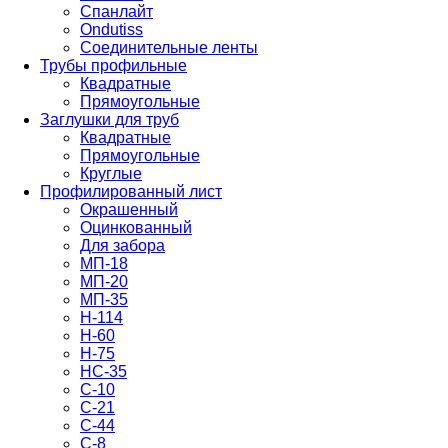
Спанлайт
Ondutiss
Соединительные ленты
Трубы профильные
Квадратные
Прямоугольные
Заглушки для труб
Квадратные
Прямоугольные
Круглые
Профилированный лист
Окрашенный
Оцинкованный
Для забора
МП-18
МП-20
МП-35
Н-114
Н-60
Н-75
НС-35
С-10
С-21
С-44
С-8