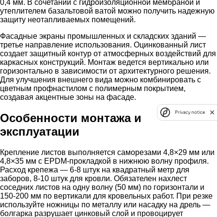
0,4 мм. В сочетании с гидроизоляционной мембраной и
утеплителем базальтовой ватой можно получить надежную
защиту неотапливаемых помещений.
Фасадные экраны промышленных и складских зданий —
третье направление использования. Оцинкованный лист
создает защитный контур от атмосферных воздействий для
каркасных конструкций. Монтаж ведется вертикально или
горизонтально в зависимости от архитектурного решения.
Для улучшения внешнего вида можно комбинировать с
цветным профнастилом с полимерным покрытием,
создавая акцентные зоны на фасаде.
Privacy notice
Особенности монтажа и
эксплуатации
Крепление листов выполняется саморезами 4,8×29 мм или
4,8×35 мм с EPDM-прокладкой в нижнюю волну профиля.
Расход крепежа — 6-8 штук на квадратный метр для
заборов, 8-10 штук для кровли. Обязателен нахлест
соседних листов на одну волну (50 мм) по горизонтали и
150-200 мм по вертикали для кровельных работ. При резке
используйте ножницы по металлу или насадку на дрель —
болгарка разрушает цинковый слой и провоцирует