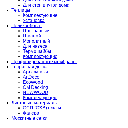
Для стен внутри дома
Теплицы
Комплектующие
Установка
Поликарбонат
Прозрачный
Цветной
Монолитный
Для навеса
Термошайбы
Комплектующие
Профилированные мембраны
Террасная доска
Арткомпозит
ArtDeco
EcoWood
CM Decking
NEWWOOD
Комплектующие
Листовые материалы
ОСП (OSB) плиты
Фанера
Москитные сетки