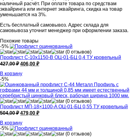
наличный расчёт. При оплате товара по средствам
эквайринга или интернет эквайринга, скидка на товар
уменьшается на 3%.
Есть бесплатный самовывоз. Адрес склада для
самовывоза уточнит менеджер при оформлении заказа.
Похожие товары
-5%
(0 отзывов)
Профлист С-10х1150-B ОЦ-01-БЦ 0,4 ТУ кровельный
Первоначальная
Текущая
427,00
₽
406,00
₽
цена
цена:
В корзину
составляла
406,00 ₽.
-5%
427,00 ₽.
(0 отзывов)
Профлист МП-18×1100-A ОЦ-01-БЦ 0,55 ТУ кровельный
Первоначальная
Текущая
504,00
₽
479,00
₽
цена
цена:
В корзину
составляла
479,00 ₽.
-5%
504,00 ₽.
(0 отзывов)