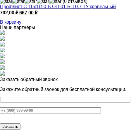
(0 отзывов)
Профлист С-10х1150-B ОЦ-01-БЦ 0,7 ТУ кровельный
Первоначальная
Текущая
702,00
₽
667,00
₽
цена
цена:
В корзину
составляла
667,00 ₽.
Наши партнёры
702,00 ₽.
Заказать обратный звонок
Закажите обратный звонок для
бесплатной консультации.