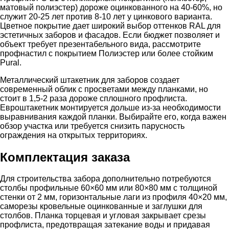
матовый полиэстер) дороже оцинкованного на 40-60%, но
служит 20-25 лет против 8-10 лет у цинкового варианта.
Цветное покрытие дает широкий выбор оттенков RAL для
эстетичных заборов и фасадов. Если бюджет позволяет и
объект требует презентабельного вида, рассмотрите
профнастил с покрытием Полиэстер или более стойким
Pural.
Металлический штакетник для заборов создает
современный облик с просветами между планками, но
стоит в 1,5-2 раза дороже сплошного профлиста.
Евроштакетник монтируется дольше из-за необходимости
выравнивания каждой планки. Выбирайте его, когда важен
обзор участка или требуется снизить парусность
ограждения на открытых территориях.
Комплектация заказа
Для строительства забора дополнительно потребуются
столбы профильные 60×60 мм или 80×80 мм с толщиной
стенки от 2 мм, горизонтальные лаги из профиля 40×20 мм,
саморезы кровельные оцинкованные и заглушки для
столбов. Планка торцевая и угловая закрывает срезы
профлиста, предотвращая затекание воды и придавая