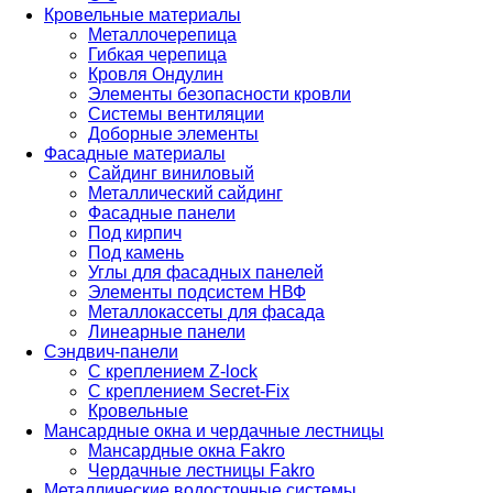
Кровельные материалы
Металлочерепица
Гибкая черепица
Кровля Ондулин
Элементы безопасности кровли
Системы вентиляции
Доборные элементы
Фасадные материалы
Сайдинг виниловый
Металлический сайдинг
Фасадные панели
Под кирпич
Под камень
Углы для фасадных панелей
Элементы подсистем НВФ
Металлокассеты для фасада
Линеарные панели
Сэндвич-панели
С креплением Z-lock
С креплением Secret-Fix
Кровельные
Мансардные окна и чердачные лестницы
Мансардные окна Fakro
Чердачные лестницы Fakro
Металлические водосточные системы