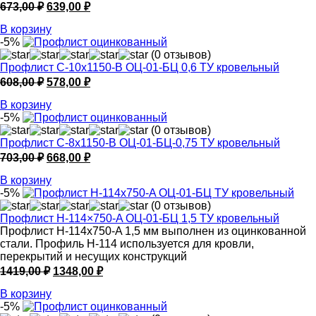
Первоначальная
Текущая
673,00
₽
639,00
₽
цена
цена:
В корзину
составляла
639,00 ₽.
-5%
673,00 ₽.
(0 отзывов)
Профлист С-10х1150-B ОЦ-01-БЦ 0,6 ТУ кровельный
Первоначальная
Текущая
608,00
₽
578,00
₽
цена
цена:
В корзину
составляла
578,00 ₽.
-5%
608,00 ₽.
(0 отзывов)
Профлист С-8х1150-B ОЦ-01-БЦ-0,75 ТУ кровельный
Первоначальная
Текущая
703,00
₽
668,00
₽
цена
цена:
В корзину
составляла
668,00 ₽.
-5%
703,00 ₽.
(0 отзывов)
Профлист Н-114×750-A ОЦ-01-БЦ 1,5 ТУ кровельный
Профлист Н-114x750-A 1,5 мм выполнен из оцинкованной
стали. Профиль Н-114 используется для кровли,
перекрытий и несущих конструкций
Первоначальная
Текущая
1419,00
₽
1348,00
₽
цена
цена:
В корзину
составляла
1348,00 ₽.
-5%
1419,00 ₽.