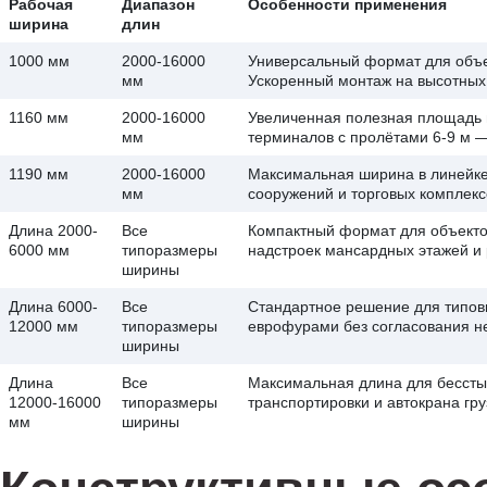
Рабочая
Диапазон
Особенности применения
ширина
длин
1000 мм
2000-16000
Универсальный формат для объе
мм
Ускоренный монтаж на высотных 
1160 мм
2000-16000
Увеличенная полезная площадь п
мм
терминалов с пролётами 6-9 м —
1190 мм
2000-16000
Максимальная ширина в линейке
мм
сооружений и торговых комплек
Длина 2000-
Все
Компактный формат для объекто
6000 мм
типоразмеры
надстроек мансардных этажей и 
ширины
Длина 6000-
Все
Стандартное решение для типов
12000 мм
типоразмеры
еврофурами без согласования не
ширины
Длина
Все
Максимальная длина для бессты
12000-16000
типоразмеры
транспортировки и автокрана гр
мм
ширины