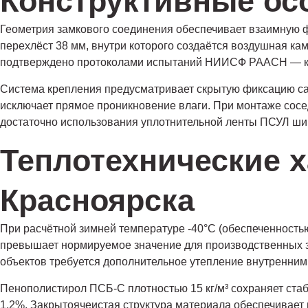
Конструктивные осо
Геометрия замкового соединения обеспечивает взаимную ф
перехлёст 38 мм, внутри которого создаётся воздушная к
подтверждено протоколами испытаний НИИСФ РААСН — коэ
Система крепления предусматривает скрытую фиксацию са
исключает прямое проникновение влаги. При монтаже сосе
достаточно использования уплотнительной ленты ПСУЛ шир
Теплотехнические х
Красноярска
При расчётной зимней температуре -40°С (обеспеченностью
превышает нормируемое значение для производственных зда
объектов требуется дополнительное утепление внутренним
Пенополистирол ПСБ-С плотностью 15 кг/м³ сохраняет ст
1,2%. Закрытоячеистая структура материала обеспечивает 