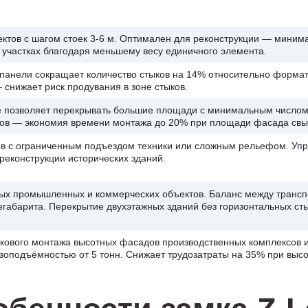
ктов с шагом стоек 3-6 м. Оптимален для реконструкции — миним
участках благодаря меньшему весу единичного элемента.
анели сокращает количество стыков на 14% относительно формата
 снижает риск продувания в зоне стыков.
 позволяет перекрывать большие площади с минимальным числом 
сов — экономия времени монтажа до 20% при площади фасада свы
в с ограниченным подъездом техники или сложным рельефом. Упро
реконструкции исторических зданий.
ых промышленных и коммерческих объектов. Баланс между трансп
габарита. Перекрытие двухэтажных зданий без горизонтальных сты
кового монтажа высотных фасадов производственных комплексов и
узоподъёмностью от 5 тонн. Снижает трудозатраты на 35% при высо