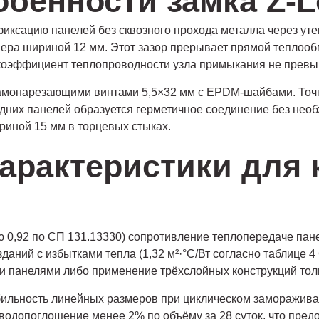
бенности замка Z-L
иксацию панелей без сквозного прохода металла через ут
амера шириной 12 мм. Этот зазор прерывает прямой теплоо
ффициент теплопроводности узла примыкания не превышае
монарезающими винтами 5,5×32 мм с EPDM-шайбами. Точки 
дних панелей образуется герметичное соединение без нео
иной 15 мм в торцевых стыках.
арактеристики для 
 0,92 по СП 131.13330) сопротивление теплопередаче панел
ний с избытками тепла (1,32 м²·°С/Вт согласно таблице 4
и панелями либо применение трёхслойных конструкций тол
абильность линейных размеров при циклическом заморажив
водопоглощение менее 2% по объёму за 28 суток, что пред