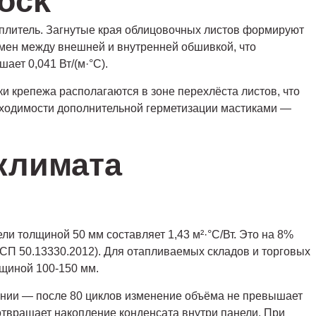
ock
еплитель. Загнутые края облицовочных листов формируют
бмен между внешней и внутренней обшивкой, что
т 0,041 Вт/(м·°С).
крепежа располагаются в зоне перехлёста листов, что
бходимости дополнительной герметизации мастиками —
климата
и толщиной 50 мм составляет 1,43 м²·°С/Вт. Это на 8%
 СП 50.13330.2012). Для отапливаемых складов и торговых
щиной 100-150 мм.
ании — после 80 циклов изменение объёма не превышает
отвращает накопление конденсата внутри панели. При