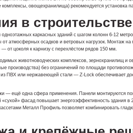
ие комплексы, овощехранилища) рекомендуется установка 
ия в строительстве
 одноэтажных каркасных зданий с шагом колонн 6-12 метро
 от атмосферных осадков и ветровых нагрузок. Монтаж на
— от цоколя к карнизу с перехлёстом рядов 150 мм.
одимых животноводческих комплексов, зернохранилищ и ов
нные производства) без ограничений по площади противопо
 из ПВХ или нержавеющей стали — Z-Lock обеспечивает до
ки — ещё одна сфера применения. Панели монтируются по
ой «сухой» фасад повышает энергоэффективность здания в 2
кассетами Металл Профиль позволяет комбинировать гладк
жа и крепёжные ре