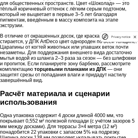
для общественных пространств. Цвет «Шоколад» — это
тёплый коричневый оттенок с лёгким серым подтоном,
который не выцветает в первые 3–5 лет благодаря
пигментам, введённым в массу композита на этапе
экструзии.
В отличие от окрашенных досок, где краска со временем
Privacy notice
стирается, у ДПК ArtDeco цвет однороден по всей толщине.
Царапины от когтей животных или упавших веток почти
незаметны. Для поддержания внешнего вида достаточно
мытья водой из шланга 2–3 раза за сезон — без шлифовки
и пропиток. Если планируете зону барбекю, рассмотрите
комплектацию
торцевыми планками из ДПК
— они
защитят срезы от попадания влаги и придадут настилу
завершённый вид.
Расчёт материала и сценарии
использования
Одна упаковка содержит 4 доски длиной 4000 мм, что
покрывает 0,552 м² полезной площади (с учётом зазоров 5
мм между досками). Для террасы 3×4 метра (12 м²)
понадобится 22 упаковки с запасом 5% на подрезку.
Ширина доски 138 мм позволяет укладывать покрытие