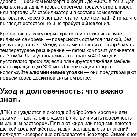
дерева — босиком комфортно ходить до +30°C в тени. Для
южных и западных террас советуем предусмотреть навес
или перголу. UV-стабилизаторы в составе замедляют
выгорание: через 5 лет цвет станет светлее на 1–2 тона, что
выглядит естественно и не требует обновления.
Крепление на кляммеры скрытого монтажа исключает
видимые саморезы — поверхность остаётся гладкой, без
риска зацепиться. Между досками оставляют зазор 5 мм на
температурное расширение — летом композит удлиняется
на 3 мм/м. Лаги устанавливают с шагом 400 мм для
пустотелого профиля; если планируется тяжёлая мебель,
шаг сокращают до 300 мм. Для фиксации торцов
используйте
алюминиевые уголки
— они предотвращают
подъём краёв доски при сильном ветре.
Уход и долговечность: что важно
знать
ДПК не нуждается в ежегодной обработке маслами или
лаками — достаточно удалять листву и мыть поверхность
мыльным раствором. Пятна от жира или ягод смываются
щёткой средней жёсткости; для застарелых загрязнений
подходят кислородные отбеливатели без хлора. Зимой снег