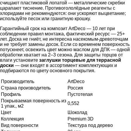
счищают пластиковой лопатой — металлические скребки
царапают тиснение. Противогололёдные реагенты с
хлоридами не рекомендуются: они ускоряют выцветание;
используйте песок или гранитную крошку.
Гарантийный срок на композит ArtDeco — 10 лет при
соблюдении правил монтажа, фактический ресурс — 25+
лет. Доска не гниёт, не интересна насекомым-древоточцам
и не требует замены досок. Если со временем поверхность
потускнеет, освежить цвет можно маслом для ДПК — одной
обработки хватает на 2–3 сезона. Для защиты торцов от
влаги установите
заглушки торцевые для террасной
доски
— они входят в ассортимент комплектующих и
подбираются по цвету основного покрытия.
Производитель
ArtDeco
Страна производитель
Россия
Профиль
Пустотелая
Покрываемая поверхность из
0,552
1 упак., м2
Цвет
Шоколад
Коллекция
Premium 3D
Вид поверхности
Текстура под дерево