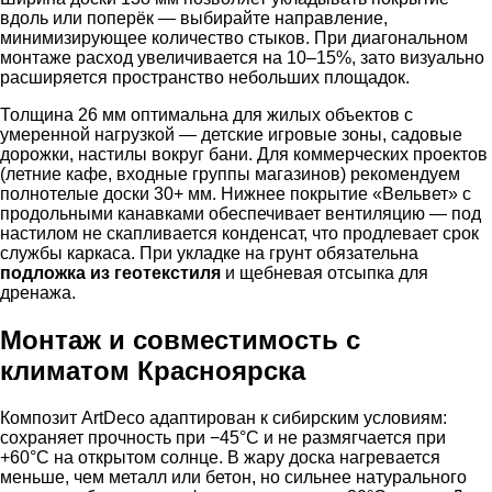
вдоль или поперёк — выбирайте направление,
минимизирующее количество стыков. При диагональном
монтаже расход увеличивается на 10–15%, зато визуально
расширяется пространство небольших площадок.
Толщина 26 мм оптимальна для жилых объектов с
умеренной нагрузкой — детские игровые зоны, садовые
дорожки, настилы вокруг бани. Для коммерческих проектов
(летние кафе, входные группы магазинов) рекомендуем
полнотелые доски 30+ мм. Нижнее покрытие «Вельвет» с
продольными канавками обеспечивает вентиляцию — под
настилом не скапливается конденсат, что продлевает срок
службы каркаса. При укладке на грунт обязательна
подложка из геотекстиля
и щебневая отсыпка для
дренажа.
Монтаж и совместимость с
климатом Красноярска
Композит ArtDeco адаптирован к сибирским условиям:
сохраняет прочность при −45°C и не размягчается при
+60°C на открытом солнце. В жару доска нагревается
меньше, чем металл или бетон, но сильнее натурального