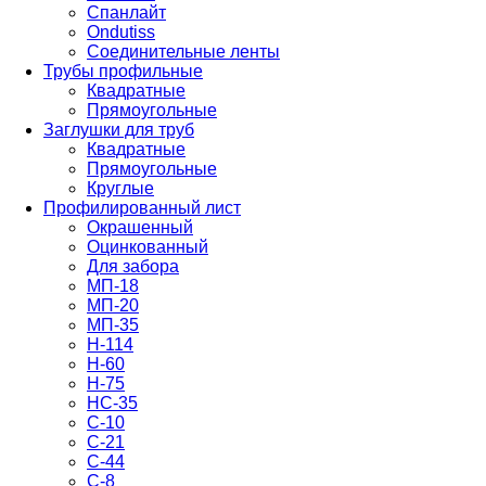
Спанлайт
Ondutiss
Соединительные ленты
Трубы профильные
Квадратные
Прямоугольные
Заглушки для труб
Квадратные
Прямоугольные
Круглые
Профилированный лист
Окрашенный
Оцинкованный
Для забора
МП-18
МП-20
МП-35
Н-114
Н-60
Н-75
НС-35
С-10
С-21
С-44
С-8