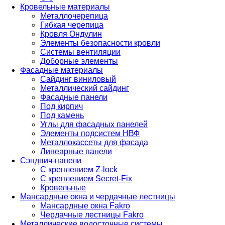
Кровельные материалы
Металлочерепица
Гибкая черепица
Кровля Ондулин
Элементы безопасности кровли
Системы вентиляции
Доборные элементы
Фасадные материалы
Сайдинг виниловый
Металлический сайдинг
Фасадные панели
Под кирпич
Под камень
Углы для фасадных панелей
Элементы подсистем НВФ
Металлокассеты для фасада
Линеарные панели
Сэндвич-панели
С креплением Z-lock
С креплением Secret-Fix
Кровельные
Мансардные окна и чердачные лестницы
Мансардные окна Fakro
Чердачные лестницы Fakro
Металлические водосточные системы