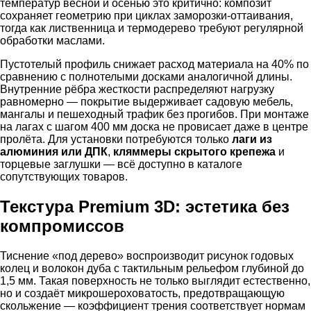
температур весной и осенью это критично: композит
сохраняет геометрию при циклах заморозки-оттаивания,
тогда как лиственница и термодерево требуют регулярной
обработки маслами.
Пустотелый профиль снижает расход материала на 40% по
сравнению с полнотелыми досками аналогичной длины.
Внутренние рёбра жесткости распределяют нагрузку
равномерно — покрытие выдерживает садовую мебель,
мангалы и пешеходный трафик без прогибов. При монтаже
на лагах с шагом 400 мм доска не провисает даже в центре
пролёта. Для установки потребуются только
лаги из
алюминия или ДПК
,
кляммеры скрытого крепежа
и
торцевые заглушки — всё доступно в каталоге
сопутствующих товаров.
Текстура Premium 3D: эстетика без
компромиссов
Тиснение «под дерево» воспроизводит рисунок годовых
колец и волокон дуба с тактильным рельефом глубиной до
1,5 мм. Такая поверхность не только выглядит естественно,
но и создаёт микрошероховатость, предотвращающую
скольжение — коэффициент трения соответствует нормам