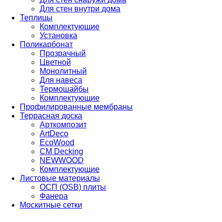
Для стен внутри дома
Теплицы
Комплектующие
Установка
Поликарбонат
Прозрачный
Цветной
Монолитный
Для навеса
Термошайбы
Комплектующие
Профилированные мембраны
Террасная доска
Арткомпозит
ArtDeco
EcoWood
CM Decking
NEWWOOD
Комплектующие
Листовые материалы
ОСП (OSB) плиты
Фанера
Москитные сетки