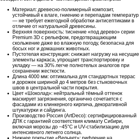
Материал: древесно-полимерный композит,
устойчивый к влаге, гниению и перепадам температур
— не требует ежегодной обработки антисептиками в
отличие от натуральной древесины.
Верхняя поверхность: тиснение «под дерево» серии
Premium 3D с рельефом, предотвращающим
скольжение даже во влажную погоду, безопасна для
босых ног и домашних животных.
Пустотелая конструкция: снижает нагрузку на несущие
элементы каркаса, упрощает транспортировку и
укладку — на 30% легче полнотелых аналогов при
сохранении жесткости.
Длина 4000 мм: оптимальна для стандартных террас
и дорожек шириной до 4 метров без стыковочных
швов в центральной части покрытия.
Цвет «Шоколад»: нейтральный тёмный оттенок
маскирует загрязнения, органично сочетается с
фасадами из клинкерного кирпича, декоративной
штукатурки и сайдинга.
Производство Россия (ArtDeco): сертифицированный
ДПК с гарантией соответствия климату Сибири,
включая морозы до −45°C и UV-стабилизацию для
интенсивного летнего солнца.
Нижнее покрытие «Вельвет»: рифление на