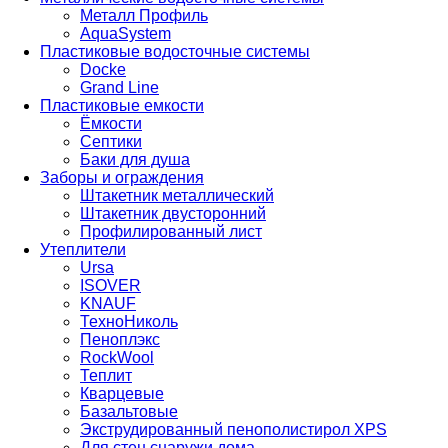
Металл Профиль
AquaSystem
Пластиковые водосточные системы
Docke
Grand Line
Пластиковые емкости
Ёмкости
Септики
Баки для душа
Заборы и ограждения
Штакетник металлический
Штакетник двусторонний
Профилированный лист
Утеплители
Ursa
ISOVER
KNAUF
ТехноНиколь
Пеноплэкс
RockWool
Теплит
Кварцевые
Базальтовые
Экструдированный пенополистирол XPS
Для стен снаружи дома