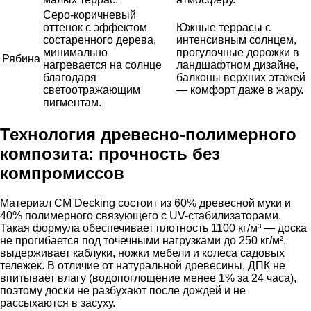
Серо-коричневый
оттенок с эффектом
Южные террасы с
состаренного дерева,
интенсивным солнцем,
минимально
прогулочные дорожки в
Рябина
нагревается на солнце
ландшафтном дизайне,
благодаря
балконы верхних этажей
светоотражающим
— комфорт даже в жару.
пигментам.
Технология древесно-полимерного
композита: прочность без
компромиссов
Материал CM Decking состоит из 60% древесной муки и
40% полимерного связующего с UV-стабилизаторами.
Такая формула обеспечивает плотность 1100 кг/м³ — доска
не прогибается под точечными нагрузками до 250 кг/м²,
выдерживает каблуки, ножки мебели и колеса садовых
тележек. В отличие от натуральной древесины, ДПК не
впитывает влагу (водопоглощение менее 1% за 24 часа),
поэтому доски не разбухают после дождей и не
рассыхаются в засуху.