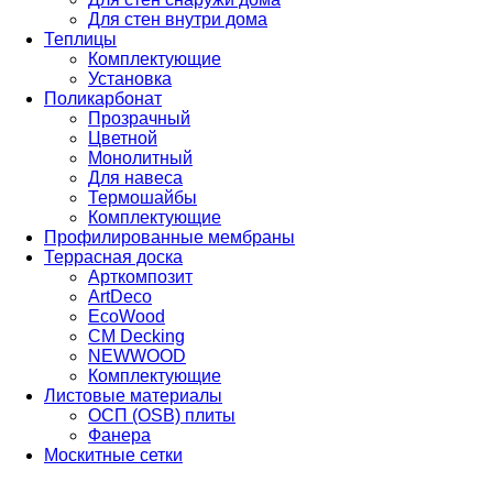
Для стен внутри дома
Теплицы
Комплектующие
Установка
Поликарбонат
Прозрачный
Цветной
Монолитный
Для навеса
Термошайбы
Комплектующие
Профилированные мембраны
Террасная доска
Арткомпозит
ArtDeco
EcoWood
CM Decking
NEWWOOD
Комплектующие
Листовые материалы
ОСП (OSB) плиты
Фанера
Москитные сетки