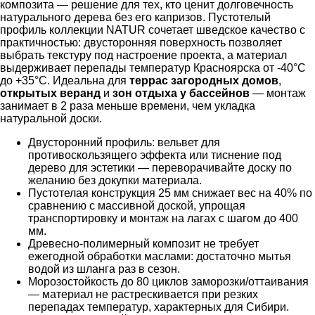
композита — решение для тех, кто ценит долговечность
натурального дерева без его капризов. Пустотелый
профиль коллекции NATUR сочетает шведское качество с
практичностью: двусторонняя поверхность позволяет
выбрать текстуру под настроение проекта, а материал
выдерживает перепады температур Красноярска от -40°C
до +35°C. Идеальна для
террас загородных домов
,
открытых веранд
и
зон отдыха у бассейнов
— монтаж
занимает в 2 раза меньше времени, чем укладка
натуральной доски.
Двусторонний профиль: вельвет для
противоскользящего эффекта или тиснение под
дерево для эстетики — переворачивайте доску по
желанию без докупки материала.
Пустотелая конструкция 25 мм снижает вес на 40% по
сравнению с массивной доской, упрощая
транспортировку и монтаж на лагах с шагом до 400
мм.
Древесно-полимерный композит не требует
ежегодной обработки маслами: достаточно мытья
водой из шланга раз в сезон.
Морозостойкость до 80 циклов заморозки/оттаивания
— материал не растрескивается при резких
перепадах температур, характерных для Сибири.