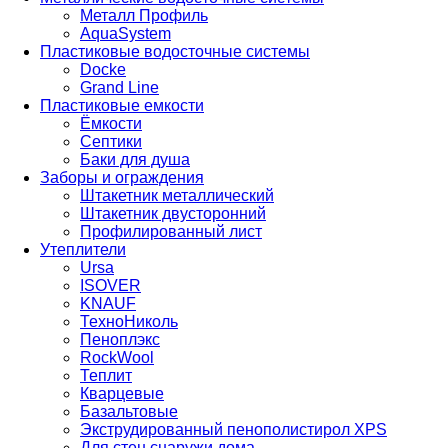
Металл Профиль
AquaSystem
Пластиковые водосточные системы
Docke
Grand Line
Пластиковые емкости
Ёмкости
Септики
Баки для душа
Заборы и ограждения
Штакетник металлический
Штакетник двусторонний
Профилированный лист
Утеплители
Ursa
ISOVER
KNAUF
ТехноНиколь
Пеноплэкс
RockWool
Теплит
Кварцевые
Базальтовые
Экструдированный пенополистирол XPS
Для стен снаружи дома