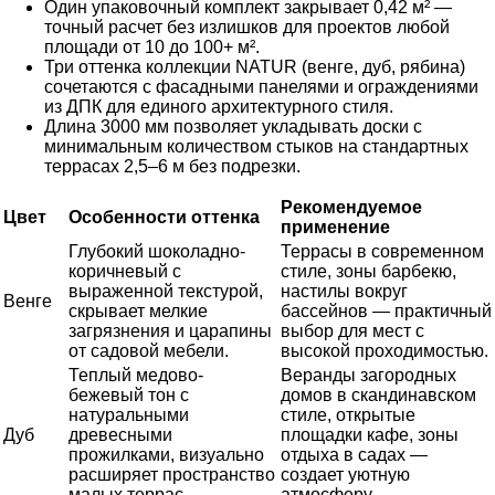
Один упаковочный комплект закрывает 0,42 м² —
точный расчет без излишков для проектов любой
площади от 10 до 100+ м².
Три оттенка коллекции NATUR (венге, дуб, рябина)
сочетаются с фасадными панелями и ограждениями
из ДПК для единого архитектурного стиля.
Длина 3000 мм позволяет укладывать доски с
минимальным количеством стыков на стандартных
террасах 2,5–6 м без подрезки.
Рекомендуемое
Цвет
Особенности оттенка
применение
Глубокий шоколадно-
Террасы в современном
коричневый с
стиле, зоны барбекю,
выраженной текстурой,
настилы вокруг
Венге
скрывает мелкие
бассейнов — практичный
загрязнения и царапины
выбор для мест с
от садовой мебели.
высокой проходимостью.
Теплый медово-
Веранды загородных
бежевый тон с
домов в скандинавском
натуральными
стиле, открытые
Дуб
древесными
площадки кафе, зоны
прожилками, визуально
отдыха в садах —
расширяет пространство
создает уютную
малых террас.
атмосферу.