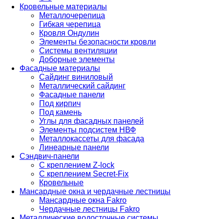
Кровельные материалы
Металлочерепица
Гибкая черепица
Кровля Ондулин
Элементы безопасности кровли
Системы вентиляции
Доборные элементы
Фасадные материалы
Сайдинг виниловый
Металлический сайдинг
Фасадные панели
Под кирпич
Под камень
Углы для фасадных панелей
Элементы подсистем НВФ
Металлокассеты для фасада
Линеарные панели
Сэндвич-панели
С креплением Z-lock
С креплением Secret-Fix
Кровельные
Мансардные окна и чердачные лестницы
Мансардные окна Fakro
Чердачные лестницы Fakro
Металлические водосточные системы