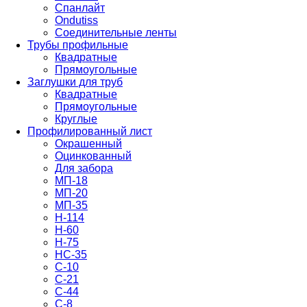
Спанлайт
Ondutiss
Соединительные ленты
Трубы профильные
Квадратные
Прямоугольные
Заглушки для труб
Квадратные
Прямоугольные
Круглые
Профилированный лист
Окрашенный
Оцинкованный
Для забора
МП-18
МП-20
МП-35
Н-114
Н-60
Н-75
НС-35
С-10
С-21
С-44
С-8