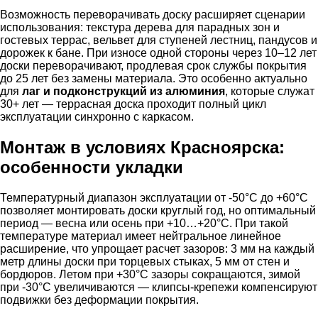
Возможность переворачивать доску расширяет сценарии
использования: текстура дерева для парадных зон и
гостевых террас, вельвет для ступеней лестниц, пандусов и
дорожек к бане. При износе одной стороны через 10–12 лет
доски переворачивают, продлевая срок службы покрытия
до 25 лет без замены материала. Это особенно актуально
для
лаг и подконструкций из алюминия
, которые служат
30+ лет — террасная доска проходит полный цикл
эксплуатации синхронно с каркасом.
Монтаж в условиях Красноярска:
особенности укладки
Температурный диапазон эксплуатации от -50°C до +60°C
позволяет монтировать доски круглый год, но оптимальный
период — весна или осень при +10…+20°C. При такой
температуре материал имеет нейтральное линейное
расширение, что упрощает расчет зазоров: 3 мм на каждый
метр длины доски при торцевых стыках, 5 мм от стен и
бордюров. Летом при +30°C зазоры сокращаются, зимой
при -30°C увеличиваются — клипсы-крепежи компенсируют
подвижки без деформации покрытия.