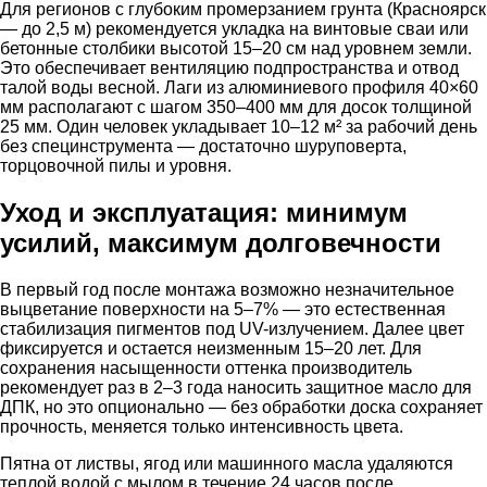
Для регионов с глубоким промерзанием грунта (Красноярск
— до 2,5 м) рекомендуется укладка на винтовые сваи или
бетонные столбики высотой 15–20 см над уровнем земли.
Это обеспечивает вентиляцию подпространства и отвод
талой воды весной. Лаги из алюминиевого профиля 40×60
мм располагают с шагом 350–400 мм для досок толщиной
25 мм. Один человек укладывает 10–12 м² за рабочий день
без специнструмента — достаточно шуруповерта,
торцовочной пилы и уровня.
Уход и эксплуатация: минимум
усилий, максимум долговечности
В первый год после монтажа возможно незначительное
выцветание поверхности на 5–7% — это естественная
стабилизация пигментов под UV-излучением. Далее цвет
фиксируется и остается неизменным 15–20 лет. Для
сохранения насыщенности оттенка производитель
рекомендует раз в 2–3 года наносить защитное масло для
ДПК, но это опционально — без обработки доска сохраняет
прочность, меняется только интенсивность цвета.
Пятна от листвы, ягод или машинного масла удаляются
теплой водой с мылом в течение 24 часов после