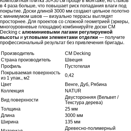
Композитная плитка 30×30 см проще в монтаже, но стыков
в 4 раза больше, что повышает риск попадания влаги под
покрытие. Доски длиной 3000 мм создают цельное полотно
с минимумом швов — визуально террасы выглядят
просторнее. Для проектов со сложной геометрией (эркеры,
многоуровневые площадки) комбинируйте доски CM
Decking с
алюминиевыми лагами регулируемой
высоты
и
угловыми элементами отделки
— получите
профессиональный результат без привлечения бригады.
Производитель
CM Decking
Страна производитель
Швеция
Профиль
Пустотелая
Покрываемая поверхность
0,42
из 1 упак., м2
Цвет
Венге, Дуб, Рябина
Коллекция
NATUR
Двусторонняя (Вельвет /
Вид поверхности
Текстура дерева)
Толщина
25 мм
Длина
3000 мм
Ширина
135 мм
Древесно-полимерный
Материал