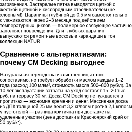
загрязнения. Застарелые пятна выводятся щеткой с
жесткой щетиной и кислородным отбеливателем (не
хлорным!). Царапины глубиной до 0,5 мм самостоятельно
сглаживаются через 2–3 месяца под действием
температурных циклов — полимерное связующее частично
заполняет повреждения. Для глубоких царапин
выпускаются ремонтные восковые карандаши в тон
коллекции NATUR.
Сравнение с альтернативами:
почему CM Decking выгоднее
Натуральная термодоска из лиственницы стоит
сопоставимо, но требует обработки маслом каждые 1–2
года (расход 100 мл/м², стоимость масла 500–800 руб/л). За
10 лет эксплуатации затраты на уход составят 15–20 тыс.
руб. на террасу 30 м². Доска CM Decking не нуждается в
пропитках — экономия времени и денег. Массивная доска
из ДПК толщиной 25 мм весит 3,2 кг/пог.м против 2,1 кг/пог.м
у пустотелой — разница критична при доставке на
удаленные участки (цена доставки в Красноярский край от
50 руб/кг).